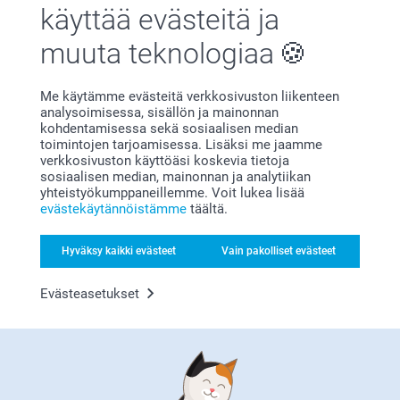
Miksi
smartphoto
?
käyttää evästeitä ja
muuta teknologiaa
Me käytämme evästeitä verkkosivuston liikenteen
analysoimisessa, sisällön ja mainonnan
kohdentamisessa sekä sosiaalisen median
toimintojen tarjoamisessa. Lisäksi me jaamme
verkkosivuston käyttöäsi koskevia tietoja
Tyytyväisyystakuu
sosiaalisen median, mainonnan ja analytiikan
yhteistyökumppaneillemme. Voit lukea lisää
evästekäytännöistämme
täältä.
Hyväksy kaikki evästeet
Vain pakolliset evästeet
Evästeasetukset
Bonusta kaikista tilauksista