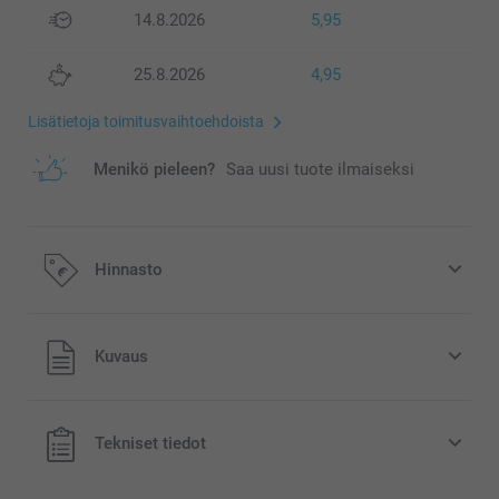
14.8.2026
5,95
25.8.2026
4,95
Lisätietoja toimitusvaihtoehdoista
Menikö pieleen?
Saa uusi tuote ilmaiseksi
Hinnasto
Kaikki hinnat ovat euroina, sisältävät arvonlisäveron ja
Kuvaus
eivät sisällä postikuluja.
Tekniset tiedot