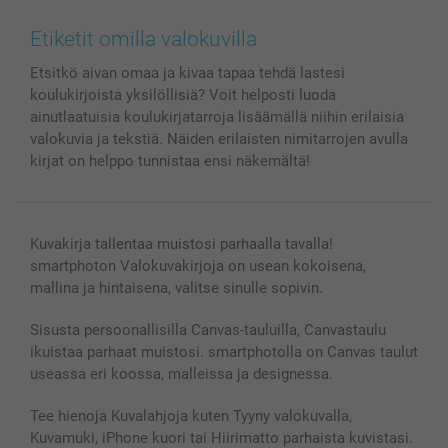
Canvas & Seinäkoristeet
Yleinen tietosuojalausunto
Ota yhteyttä & FAQ
Valokuvat, Julisteet & Taskukirjat
Evästekäytäntö
100% tyytyväisyystakuu
Etiketit omilla valokuvilla
Kännykkä & Tabletti
Sivukartta
smartbonus
Etsitkö aivan omaa ja kivaa tapaa tehdä lastesi
MyNameBook
Ehdot/takuut
Hinnat & maksutavat
koulukirjoista yksilöllisiä? Voit helposti luoda
Kuvakalenterit & Päivyrit
Investor Relations
Tilausten tila
ainutlaatuisia koulukirjatarroja lisäämällä niihin erilaisia
Valokuvakehykset & Lisätarvikkeet
valokuvia ja tekstiä. Näiden erilaisten nimitarrojen avulla
Lahjakortti
kirjat on helppo tunnistaa ensi näkemältä!
Kaikki kuvatuotteet
Kuvakirja tallentaa muistosi parhaalla tavalla!
smartphoton Valokuvakirjoja on usean kokoisena,
mallina ja hintaisena, valitse sinulle sopivin.
Sisusta persoonallisilla Canvas-tauluilla, Canvastaulu
ikuistaa parhaat muistosi. smartphotolla on Canvas taulut
useassa eri koossa, malleissa ja designessa.
Tee hienoja Kuvalahjoja kuten Tyyny valokuvalla,
Kuvamuki, iPhone kuori tai Hiirimatto parhaista kuvistasi.