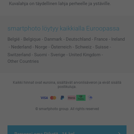
Kuvalahja on täydellinen lahja perheelle ja ystäville.
smartphoto löytyy kaikkialla Euroopassa
België
-
Belgique
-
Danmark
-
Deutschland
-
France
-
Ireland
-
Nederland
-
Norge
-
Österreich
-
Schweiz
-
Suisse
-
Switzerland
-
Suomi
-
Sverige
-
United Kingdom
-
Other Countries
Kaikki hinnat ovat euroina, sisältävät arvonlisäveron ja eivät sisällä
postikuluja.
© smartphoto group. All rights reserved
Personoi oma Etiketit - 16 kpl