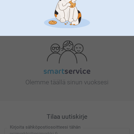
Etsitkö inspiraatiota?
Olemme täällä sinun vuoksesi
Tilaa uutiskirje
Kirjoita sähköpostiosoitteesi tähän