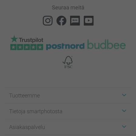
Seuraa meitä
Tuotteemme
Etiketit
Tietoja smartphotosta
Kuvakortit
Kuvalahjat
Tietoja smartphotosta
Asiakaspalvelu
Kuvakirjat
Affiliate ohjelma