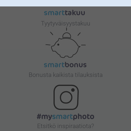
Tyytyväisyystakuu
Bonusta kaikista tilauksista
Etsitkö inspiraatiota?