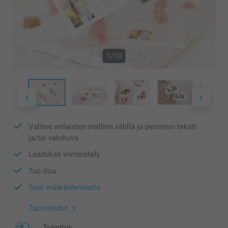
1/10
Valitse erilaisten mallien välillä ja personoi teksti
ja/tai valokuva
Laadukas viimeistely
Tuo iloa
Saat määräalennusta
Tuotetiedot
Toimitus