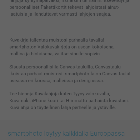
lahjoja syntymäpäiväksi, ristiäisiin tai häihin. Itsetehdyt ja
Valokuvakehykset & Lisätarvikkeet
persoonalliset Pakettikortit tekevät lahjoistasi ainut-
Lahjakortti
laatuisia ja ilahduttavat varmasti lahjojen saajaa.
Kaikki kuvatuotteet
Kuvakirja tallentaa muistosi parhaalla tavalla!
smartphoton Valokuvakirjoja on usean kokoisena,
mallina ja hintaisena, valitse sinulle sopivin.
Sisusta persoonallisilla Canvas-tauluilla, Canvastaulu
ikuistaa parhaat muistosi. smartphotolla on Canvas taulut
useassa eri koossa, malleissa ja designessa.
Tee hienoja Kuvalahjoja kuten Tyyny valokuvalla,
Kuvamuki, iPhone kuori tai Hiirimatto parhaista kuvistasi.
Kuvalahja on täydellinen lahja perheelle ja ystäville.
smartphoto löytyy kaikkialla Euroopassa