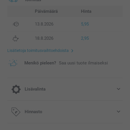
Päivämäärä
Hinta
13.8.2026
5,95
18.8.2026
2,95
Lisätietoja toimitusvaihtoehdoista
Menikö pieleen?
Saa uusi tuote ilmaiseksi
Lisävalinta
Tee Pienestä pakettikortistasi juhlava tai
Hinnasto
modernin tyylikäs valitsemalla säteilevä tai
mattatekstuuripaperi