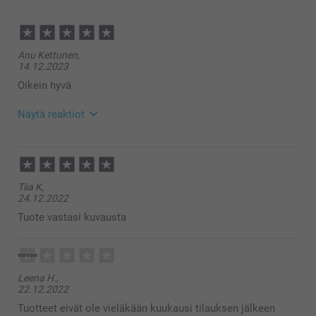
Anu Kettunen,
14.12.2023
Oikein hyvä
Näytä reaktiot
19.1.2024
11:23
Hei Anu!
Tiia K,
Suuret kiitokset 5 tähden palautteesta, olemme
24.12.2022
iloisia siitä että pidät tilaamista pakettikorteista!
Toivottavasti näemme pian taas smartphoto.fi -
Tuote vastasi kuvausta
osoitteessa.
Lämpimin kiitoksin,
Kaisa@smartphoto
Leena H.,
22.12.2022
Tuotteet eivät ole vieläkään kuukausi tilauksen jälkeen