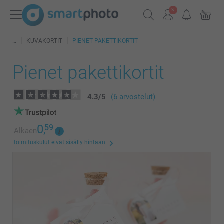
KUVAKORTIT
PIENET PAKETTIKORTIT
Pienet pakettikortit
4.3
/
5
(6 arvostelut)
0,
59
Alkaen
toimituskulut eivät sisälly hintaan