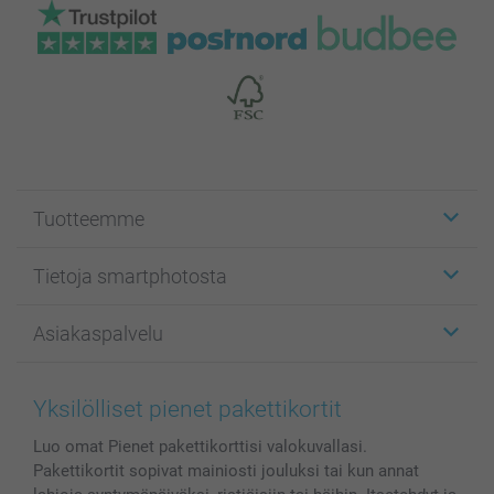
Tuotteemme
Etiketit
Tietoja smartphotosta
Kuvakortit
Kuvalahjat
Tietoja smartphotosta
Asiakaspalvelu
Kuvakirjat
Affiliate ohjelma
Canvas & Seinäkoristeet
Yleinen tietosuojalausunto
Ota yhteyttä & FAQ
Valokuvat, Julisteet & Taskukirjat
Evästekäytäntö
100% tyytyväisyystakuu
Yksilölliset pienet pakettikortit
Kännykkä & Tabletti
Sivukartta
smartbonus
Luo omat Pienet pakettikorttisi valokuvallasi.
MyNameBook
Ehdot/takuut
Hinnat & maksutavat
Pakettikortit sopivat mainiosti jouluksi tai kun annat
Kuvakalenterit & Päivyrit
Investor Relations
Tilausten tila