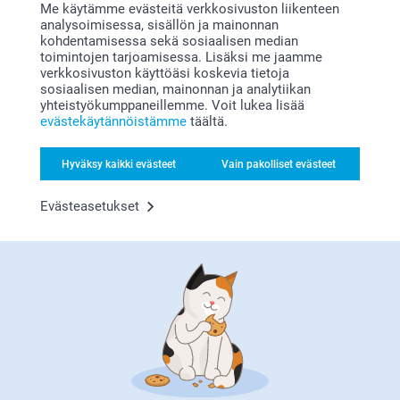
Me käytämme evästeitä verkkosivuston liikenteen
Lahjapaketointi Tarrat
Karkkipussi DIY
Uusi mallia
analysoimisessa, sisällön ja mainonnan
6 mallia
2 mallia
kohdentamisessa sekä sosiaalisen median
Alkaen
9,95
16,95
toimintojen tarjoamisessa. Lisäksi me jaamme
verkkosivuston käyttöäsi koskevia tietoja
(5 arvostelut)
sosiaalisen median, mainonnan ja analytiikan
yhteistyökumppaneillemme. Voit lukea lisää
Lahjarasia
Muki
evästekäytännöistämme
täältä.
4 mallia
7 mallia
Alkaen
19,95
Alkaen
10,95
Hyväksy kaikki evästeet
Vain pakolliset evästeet
(1 arvostelut)
(388 arvostelut)
Evästeasetukset
Miksi
smartphoto
?