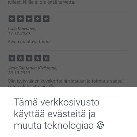
tulleet. Niille ei ole enää tarvetta.
Liisa Koivunen,
17.12.2020
Aivan mahtava tuote!
Jane Santanen-Kiviluoma,
28.10.2020
Olin tyytyväinen kuvakortteihin,laatuun ja toimitus saapui
kuten oli luvattujen! 🤗
Tämä verkkosivusto
Näytä lisää
käyttää evästeitä ja
muuta teknologiaa
Liittyvät tuotteet