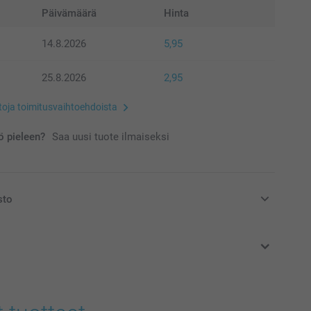
Päivämäärä
Hinta
14.8.2026
5,95
25.8.2026
2,95
etoja toimitusvaihtoehdoista
 pieleen?
Saa uusi tuote ilmaiseksi
sto
at euroina, sisältävät arvonlisäveron ja eivät sisällä