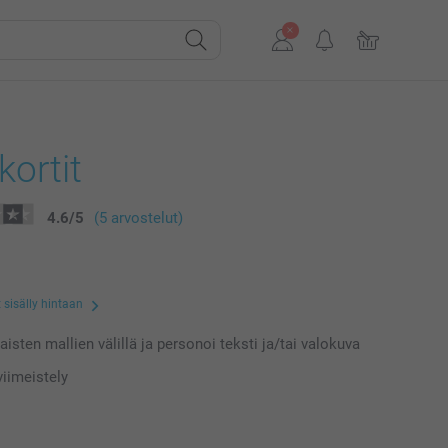
kortit
4.6
/
5
(5 arvostelut)
 sisälly hintaan
laisten mallien välillä ja personoi teksti ja/tai valokuva
iimeistely