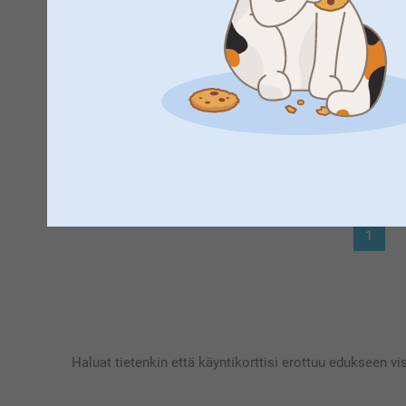
Suuret kiitokset palautteestasi, se on meille korvaa
Rikhard Mikael Kristian,
15.2.2021
lopputuloksesta ja että se vastasi odotuksia.
Ihan Hyvä Tuote ihmiselle, joka osaa hyödyntää käyntikortt
Toivottavasti näemme pian taas smartphoto.fi -osoi
Lämpimin kiitoksin,
Näytä reaktiot
Johanna, Smartphoto
18.2.2021
10:39
Hei Rikhard Mikael Kristian,
Sofie,
3.9.2020
Kiitos paljon palautteestasi, se on meille korvaama
Laatu voisi olla parempi
Käyntikortit omalla kuvalla on kiva vaihtoehto kuin h
Lämpimin kiitoksin,
1
Johanna, Smartphoto
Haluat tietenkin että käyntikorttisi erottuu edukseen vi