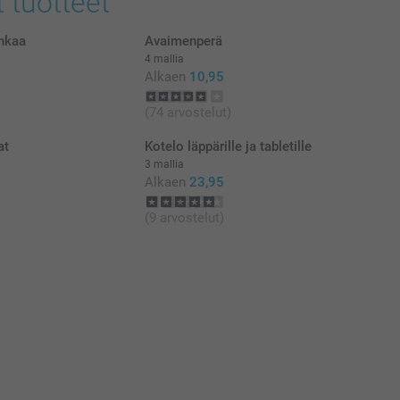
t tuotteet
ahkaa
Avaimenperä
4 mallia
Alkaen
10,95
(74 arvostelut)
at
Kotelo läppärille ja tabletille
3 mallia
Alkaen
23,95
(9 arvostelut)