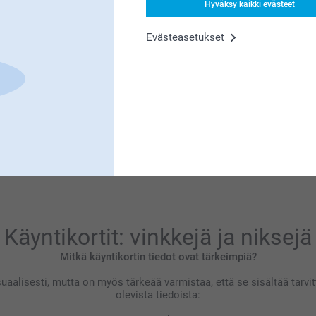
mattoman tärkeää. Kiva että pidät käyntikortin
Hyväksy kaikki evästeet
ia
tteessa.
Evästeasetukset
ttoman tärkeää.
aluaa tehdä tietyn vaikutuksen!
Käyntikortit: vinkkejä ja niksejä
Mitkä käyntikortin tiedot ovat tärkeimpiä?
suaalisesti, mutta on myös tärkeää varmistaa, että se sisältää tarvitt
olevista tiedoista: