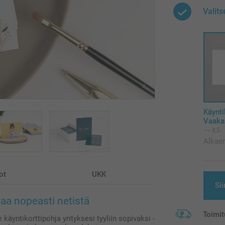
Valits
Käynti
Vaakak
8,5
Alkae
ot
UKK
Sii
laa nopeasti netistä
Toimit
 käyntikorttipohja yrityksesi tyyliin sopivaksi -