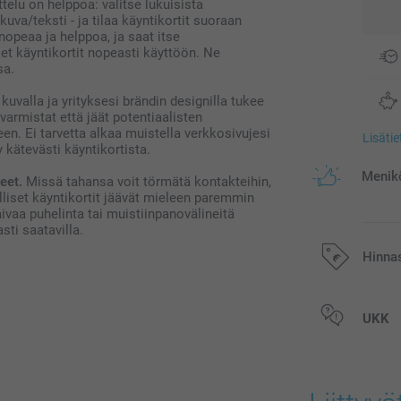
elu on helppoa: valitse lukuisista
kuva/teksti - ja tilaa käyntikortit suoraan
nopeaa ja helppoa, ja saat itse
set käyntikortit nopeasti käyttöön. Ne
sa.
kuvalla ja yrityksesi brändin designilla tukee
 varmistat että jäät potentiaalisten
n. Ei tarvetta alkaa muistella verkkosivujesi
Lisäti
y kätevästi käyntikortista.
Menikö
eet.
Missä tahansa voit törmätä kontakteihin,
alliset käyntikortit jäävät mieleen paremmin
aivaa puhelinta tai muistiinpanovälineitä
sti saatavilla.
Hinna
Kaikki hinnat ov
UKK
postikuluja.