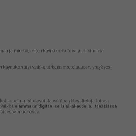
a ja miettiä, miten käyntikortti toisi juuri sinun ja
an käyntikorttiisi vaikka tärkeän mietelauseen, yrityksesi
yksi nopeimmista tavoista vaihtaa yhteystietoja toisen
a vaikka elämmekin digitaalisella aikakaudella. Itseasiassa
hköisessä muodossa.