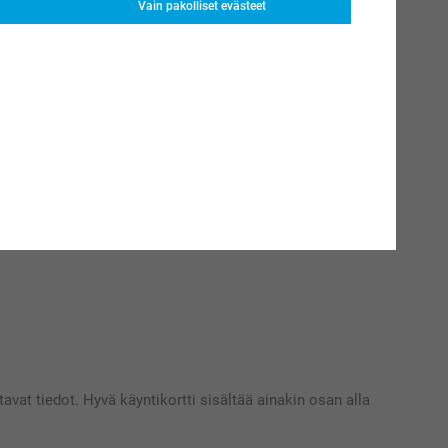
Vain pakolliset evästeet
avat tiedot. Hyvä käyntikortti sisältää ainakin osan alla