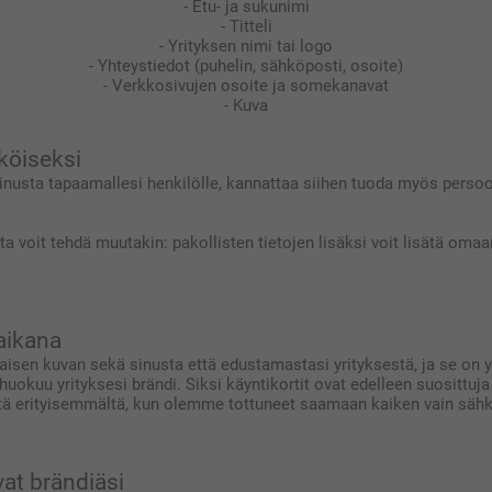
- Etu- ja sukunimi
- Titteli
- Yrityksen nimi tai logo
- Yhteystiedot (puhelin, sähköposti, osoite)
- Verkkosivujen osoite ja somekanavat
- Kuva
äköiseksi
sinusta tapaamallesi henkilölle, kannattaa siihen tuoda myös persoona
utta voit tehdä muutakin: pakollisten tietojen lisäksi voit lisätä oma
iaikana
aisen kuvan sekä sinusta että edustamastasi yrityksestä, ja se on 
 huokuu yrityksesi brändi. Siksi käyntikortit ovat edelleen suosittuj
istä erityisemmältä, kun olemme tottuneet saamaan kaiken vain sä
vat brändiäsi