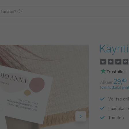
Käynti
29,
95
Alkaen
toimituskulut eivät
Valitse eri
Laadukas v
Tuo iloa