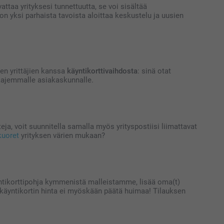
vattaa yrityksesi tunnettuutta, se voi sisältää
on yksi parhaista tavoista aloittaa keskustelu ja uusien
den yrittäjien kanssa
käyntikorttivaihdosta
: sinä otat
ä laajemmalle asiakaskunnalle.
a, voit suunnitella samalla myös yrityspostiisi liimattavat
kuoret
yrityksen värien mukaan?
 käyntikorttipohja kymmenistä malleistamme, lisää oma(t)
äin käyntikortin hinta ei myöskään päätä huimaa! Tilauksen