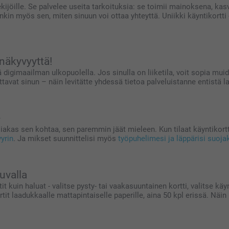
tekijöille. Se palvelee useita tarkoituksia: se toimii mainoksena, kas
kin myös sen, miten sinuun voi ottaa yhteyttä. Uniikki käyntikortti 
-näkyvyyttä!
 digimaailman ulkopuolella. Jos sinulla on liiketila, voit sopia mui
he ottavat sinun – näin levitätte yhdessä tietoa palveluistanne entist
e
as sen kohtaa, sen paremmin jäät mieleen. Kun tilaat käyntikorttej
vyrin
. Ja mikset suunnittelisi myös
työpuhelimesi ja läppärisi suoja
uvalla
rtit kuin haluat - valitse pysty- tai vaakasuuntainen kortti, valitse
kortit laadukkaalle mattapintaiselle paperille, aina 50 kpl erissä. N