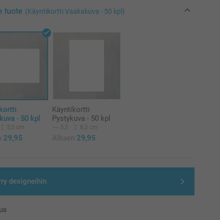
e tuote
(Käyntikortti Vaakakuva - 50 kpl)
kortti
Käyntikortti
uva - 50 kpl
Pystykuva - 50 kpl
5,5 cm
5,5
8,5 cm
n
29,95
Alkaen
29,95
rry designeihin
us