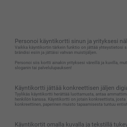
Personoi käyntikortti sinun ja yrityksesi n
Vaikka käyntikortin tärkein funktio on jättää yhteystietosi 
brändisi esiin ja jättäisi vahvan muistijäljen.
Personoi siis kortti ainakin yrityksesi väreillä ja kuvilla, m
sloganin tai palvelulupauksen!
Käyntikortti jättää konkreettisen jäljen dig
Tyylikäs käyntikortti herättää luottamusta, antaa ammattim
henkilön kanssa. Käyntikortti on jotain konkreettista, josta
konkreettinen, paperinen muisto tapaamisesta tuntuu ent
Käyntikortit omalla kuvalla ja tekstillä tuke