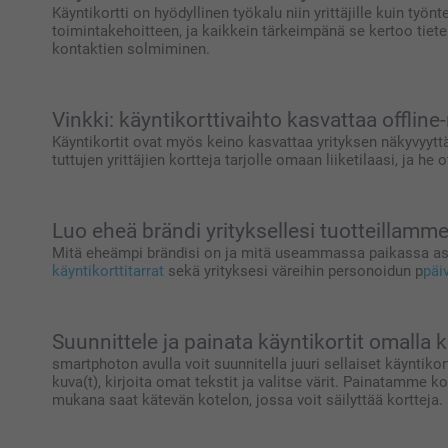
Käyntikortti on hyödyllinen työkalu niin yrittäjille kuin työn
toimintakehoitteen, ja kaikkein tärkeimpänä se kertoo tieten
kontaktien solmiminen.
Vinkki: käyntikorttivaihto kasvattaa offline
Käyntikortit ovat myös keino kasvattaa yrityksen näkyvyyttä
tuttujen yrittäjien kortteja tarjolle omaan liiketilaasi, ja 
Luo eheä brändi yrityksellesi tuotteillamm
Mitä eheämpi brändisi on ja mitä useammassa paikassa asiak
käyntikorttitarrat
sekä yrityksesi väreihin personoidun p
päi
Suunnittele ja painata käyntikortit omalla k
smartphoton avulla voit suunnitella juuri sellaiset käyntiko
kuva(t), kirjoita omat tekstit ja valitse värit. Painatamme 
mukana saat kätevän kotelon, jossa voit säilyttää kortteja.