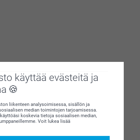
to käyttää evästeitä ja
aa
on liikenteen analysoimisessa, sisällön ja
siaalisen median toimintojen tarjoamisessa.
äyttöäsi koskevia tietoja sosiaalisen median,
kumppaneillemme. Voit lukea lisää