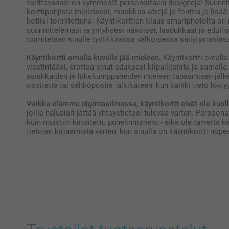
valittavanasi on kymmeniä personoitavia designeja! Suunnitt
korttipohjista mieleisesi, muokkaa värejä ja fonttia ja lisää 
kotiisi toimitettuna. Käyntikorttien tilaus smartphotolta on 
suunnittelemasi ja yrityksesi näköiset, laadukkaat ja edulli
toimitetaan sinulle tyylikkäässä valkoisessa säilytysrasias
Käyntikortti omalla kuvalla jää mieleen.
Käyntikortti omalla 
viestintääsi, erottaa sinut eduksesi kilpailijoista ja samalla
asiakkaiden ja liikekumppaneiden mieleen tapaamisen jälkee
osoitetta tai sähköpostia jälkikäteen, kun kaikki tieto löyty
Vaikka elämme digimaailmassa, käyntikortit eivät ole kuoll
joille haluaisit jättää yhteystietosi tulevaa varten. Persoon
kuin muistiin kirjoitettu puhelinnumero - eikä ole tarvetta k
tietojen kirjaamista varten, kun sinulla on käyntikortti nopea