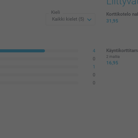
Liittyvä
Kieli
Korttikotelo n
31,95
Käyntikorttitarr
4
2 mallia
0
16,95
1
0
0