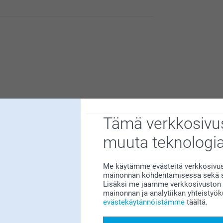
eille korvaamattoman tärkeää. Kiva että pidät
Tämä verkkosivus
 siitä että pidät tilaamista käyntikorteista!
muuta teknologi
tteessa.
Me käytämme evästeitä verkkosivust
mainonnan kohdentamisessa sekä so
Lisäksi me jaamme verkkosivuston k
mainonnan ja analytiikan yhteistyö
evästekäytännöistämme
täältä.