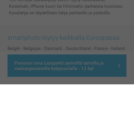
Kuvamuki, iPhone kuori tai Hiirimatto parhaista kuvistasi.
Kuvalahja on täydellinen lahja perheelle ja ystäville.
smartphoto löytyy kaikkialla Euroopassa
België
-
Belgique
-
Danmark
-
Deutschland
-
France
-
Ireland
-
Nederland
-
Norge
-
Österreich
-
Schweiz
-
Suisse
-
Personoi oma Lasipurkit pyöreillä tarroilla ja
Switzerland
-
Suomi
-
Sverige
-
United Kingdom
-
vaaleanpunaisella kylpysuolalla - 12 kpl
Other Countries
Kaikki hinnat ovat euroina, sisältävät arvonlisäveron ja eivät sisällä
postikuluja.
© smartphoto group. All rights reserved