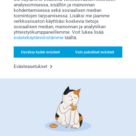
Tekniset tiedot
analysoimisessa, sisällön ja mainonnan
Sininen
kohdentamisessa sekä sosiaalisen median
Hienostunut organzanauha satiinireunuksella (Rulla, 10 m)
toimintojen tarjoamisessa. Lisäksi me jaamme
verkkosivuston käyttöäsi koskevia tietoja
Liittyvät tuotteet
sosiaalisen median, mainonnan ja analytiikan
yhteistyökumppaneillemme. Voit lukea lisää
evästekäytännöistämme
täältä.
Lahjapussit ja rasiat
Karahvi kaiverruksella
6 mallia
30,95
26,95
Hyväksy kaikki evästeet
Vain pakolliset evästeet
(1 arvostelut)
Evästeasetukset
Kukkaruukku mini - 12 kpl
Esittelytarjotin
3 mallia
52,95
Alkaen
39,95
Miksi
smartphoto
?