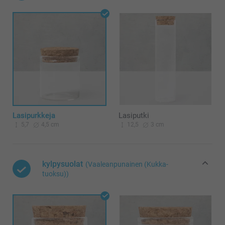
Lasipurkkeja
Lasiputki
5,7
4,5 cm
12,5
3 cm
kylpysuolat
(Vaaleanpunainen (Kukka-
tuoksu))