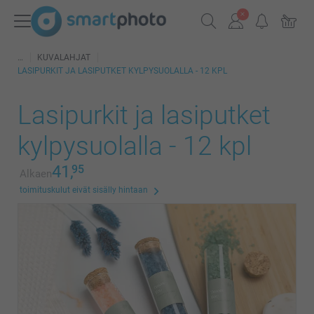
KUVALAHJAT
LASIPURKIT JA LASIPUTKET KYLPYSUOLALLA - 12 KPL
Lasipurkit ja lasiputket
kylpysuolalla - 12 kpl
41,
95
Alkaen
toimituskulut eivät sisälly hintaan