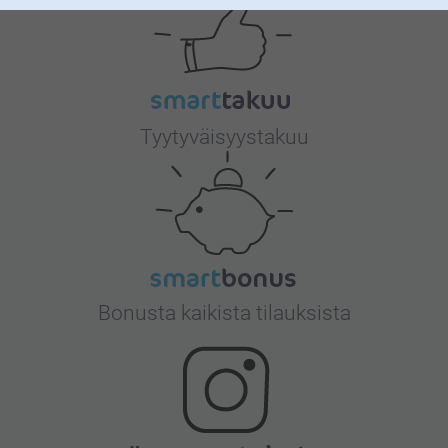
Tyytyväisyystakuu
Bonusta kaikista tilauksista