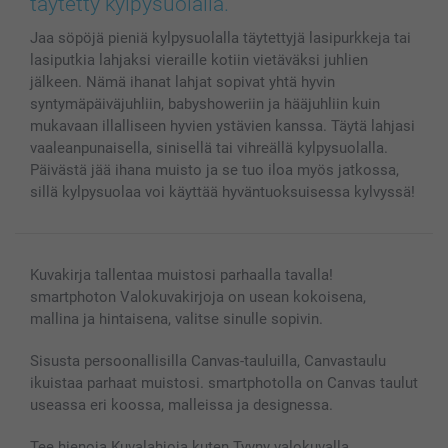
täytetty kylpysuolalla.
MyNameBook
Ehdot/takuut
Hinnat & maksutavat
Jaa söpöjä pieniä kylpysuolalla täytettyjä lasipurkkeja tai
Kuvakalenterit & Päivyrit
Investor Relations
Tilausten tila
lasiputkia lahjaksi vieraille kotiin vietäväksi juhlien
Valokuvakehykset & Lisätarvikkeet
jälkeen. Nämä ihanat lahjat sopivat yhtä hyvin
Lahjakortti
syntymäpäiväjuhliin, babyshoweriin ja hääjuhliin kuin
Kaikki kuvatuotteet
mukavaan illalliseen hyvien ystävien kanssa. Täytä lahjasi
vaaleanpunaisella, sinisellä tai vihreällä kylpysuolalla.
Päivästä jää ihana muisto ja se tuo iloa myös jatkossa,
sillä kylpysuolaa voi käyttää hyväntuoksuisessa kylvyssä!
Kuvakirja tallentaa muistosi parhaalla tavalla!
smartphoton Valokuvakirjoja on usean kokoisena,
mallina ja hintaisena, valitse sinulle sopivin.
Sisusta persoonallisilla Canvas-tauluilla, Canvastaulu
ikuistaa parhaat muistosi. smartphotolla on Canvas taulut
useassa eri koossa, malleissa ja designessa.
Tee hienoja Kuvalahjoja kuten Tyyny valokuvalla,