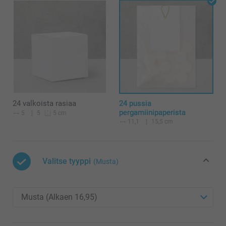
24 valkoista rasiaa
24 pussia
pergamiinipaperista
5
5
5 cm
11,1
15,5 cm
Valitse tyyppi
(Musta)