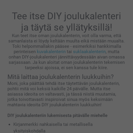
Tee itse DIY joulukalenteri
ja täytä se yllätyksillä!
Kun teet itse oman joulukalenterin, voit olla varma, että
samanlaista ei löydy keltään muulta eikä mistään muualta.
Toki helpommallakin pääsee - esimerkiksi hankkimalla
perinteisen
kuvakalenterin
tai
suklaakalenterin
, mutta
onhan DIY-joulukalenteri jännittävyydessään aivan omassa
sarjassaan. Ja kun aloitat oman joulukalenterin tekemisen
tarpeeksi ajoissa, ei sen kanssa tule kiire.
Mitä laittaa joulukalenterin luukkuihin?
Moni, joka päättää tehdä itse täytettävän joulukalenterin,
pohtii mitä voi keksiä kaikille 24 päivälle. Mutta itse
asiassa ideoita on valtavasti, ja tässä niistä muutamia,
jotka toivottavasti inspiroivat sinua myös keksimään
mahtavia ideoita DIY joulukalenterin luukkuihin!
DIY joulukalenteriin lukemisesta pitävälle miehelle
Kirjanmerkki nahkaisella tai metallisella
yksityiskohdalla