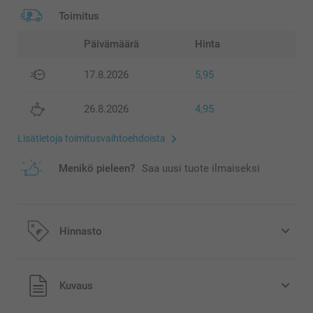
Toimitus
Päivämäärä
Hinta
17.8.2026
5,95
26.8.2026
4,95
Lisätietoja toimitusvaihtoehdoista
Menikö pieleen?
Saa uusi tuote ilmaiseksi
Hinnasto
Kaikki hinnat ovat euroina, sisältävät arvonlisäveron ja
Kuvaus
eivät sisällä postikuluja.