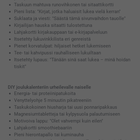
Taskuun mahtuva runovihkonen tai sitaattikortti
Pieni lista: "Kirjat, jotka haluaisit lukea vielä kerran"
Suklaata ja viesti: "Säästä tämä sivunvaihdon tauolle"
Kirjailijan hauska sitaatti tulostettuna
Lahjakortti kirjakauppaan tai e-kirjapalveluun
Itsetehty lukuvinkkilista eri genreistä
Pienet korvatulpat: hiljaiset hetket lukemiseen
Tee- tai kahvipussi rauhalliseen lukuiltaan
Itsetehty lupaus: "Tänään sinä saat lukea – minä hoidan
tiskit"
DIY joulukalenteriin urheilevalle naiselle
Energia- tai proteiinipatukoita
Venyttelyohje 5 minuutin pikatreeniin
Taskukokoinen hiusharja tai uusi ponnaripakkaus
Magnesiumtabletteja tai kylpysuola palautumiseen
Motivoiva lappu: "Olet vahvempi kuin eilen"
Lahjakortti smoothiebaariin
Pieni hierontapallo tai kuminauha