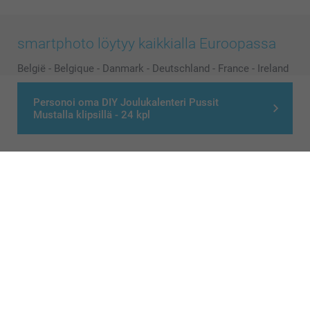
smartphoto löytyy kaikkialla Euroopassa
België
-
Belgique
-
Danmark
-
Deutschland
-
France
-
Ireland
-
Nederland
-
Norge
-
Österreich
-
Schweiz
-
Suisse
-
Personoi oma DIY Joulukalenteri Pussit
Switzerland
-
Suomi
-
Sverige
-
United Kingdom
-
Mustalla klipsillä - 24 kpl
Other Countries
Kaikki hinnat ovat euroina, sisältävät arvonlisäveron ja eivät sisällä
postikuluja.
© smartphoto group. All rights reserved