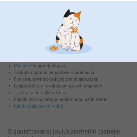
Itse tehtyyn joulukalenteriin isolle lapselle
(kouluikäinen tai teini)
Pieni purkki slimeä tai stressipallo
Vitsikirjanen tai irtovitsi jokaiselle päivälle
Avaimenperä
tai heijastin
Karkkipussi
Minipeli
tai arvoituslappu
Taskulamppu tai heijastava rannenauha
Pieni muistivihko ja kynä omiin ajatuksiin
Lahjakortti elokuvalippuun tai pelikauppaan
Tarroja tai keräilykortteja
Pussillinen kuivattuja hedelmiä tai pähkinöitä
Karkkikaulakoru nimellä
Sujautettavaksi joulukalenteriin pienelle