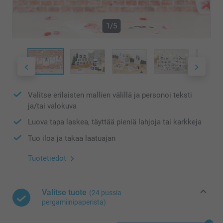
1/5
Valitse erilaisten mallien välillä ja personoi teksti
ja/tai valokuva
Luova tapa laskea, täyttää pieniä lahjoja tai karkkeja
Tuo iloa ja takaa laatuajan
Tuotetiedot
Valitse tuote
(24 pussia
pergamiinipaperista)