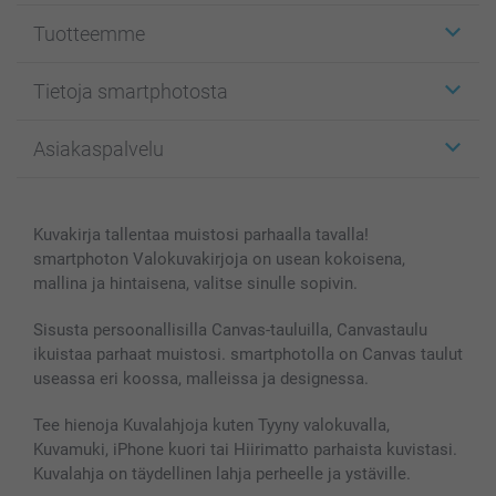
Tuotteemme
Etiketit
Tietoja smartphotosta
Kuvakortit
Kuvalahjat
Tietoja smartphotosta
Asiakaspalvelu
Kuvakirjat
Affiliate ohjelma
Canvas & Seinäkoristeet
Yleinen tietosuojalausunto
Ota yhteyttä & FAQ
Valokuvat, Julisteet & Taskukirjat
Evästekäytäntö
100% tyytyväisyystakuu
Kuvakirja tallentaa muistosi parhaalla tavalla!
Kännykkä & Tabletti
Sivukartta
smartbonus
smartphoton Valokuvakirjoja on usean kokoisena,
MyNameBook
Ehdot/takuut
Hinnat & maksutavat
mallina ja hintaisena, valitse sinulle sopivin.
Kuvakalenterit & Päivyrit
Investor Relations
Tilausten tila
Valokuvakehykset & Lisätarvikkeet
Sisusta persoonallisilla Canvas-tauluilla, Canvastaulu
ikuistaa parhaat muistosi. smartphotolla on Canvas taulut
Lahjakortti
useassa eri koossa, malleissa ja designessa.
Kaikki kuvatuotteet
Tee hienoja Kuvalahjoja kuten Tyyny valokuvalla,
Kuvamuki, iPhone kuori tai Hiirimatto parhaista kuvistasi.
Kuvalahja on täydellinen lahja perheelle ja ystäville.