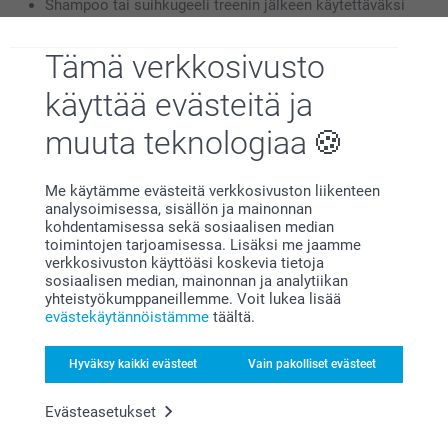
Shampoo tai suihkugeeli treenin jälkeen käytettäväksi
Viesti: "Saanhan tulla joskus mukaan lenkille?"
Itse tekemiäsi juoksulenkkireittejä
Tämä verkkosivusto
käyttää evästeitä ja
Itse täytettävään kalenteriin rakkaalle
muuta teknologiaa
puolisolle
Me käytämme evästeitä verkkosivuston liikenteen
Lyhyt rakkauskirje tai muistelu ensitapaamisesta
analysoimisessa, sisällön ja mainonnan
Lahjakortti: kotitekoinen illallinen kynttilänvalossa
kohdentamisessa sekä sosiaalisen median
"Saat valita elokuvan tänä iltana" -kuponki
toimintojen tarjoamisessa. Lisäksi me jaamme
Suklaata ja lappu: "Tämä on vain välipala – illalla saat
verkkosivuston käyttöäsi koskevia tietoja
suukon"
sosiaalisen median, mainonnan ja analytiikan
yhteistyökumppaneillemme. Voit lukea lisää
Yhteiskuvia
teistä kahdesta
evästekäytännöistämme
täältä.
Kortti: "12 syytä miksi rakastan sinua"
Tee oma soittolista ja anna linkki QR-koodilla
Hyväksy kaikki evästeet
Vain pakolliset evästeet
Lämmittävä
jalkakylpypussi
ja viesti: "Tänään minä
hemmottelen sinua"
Lupaus: "Yksi stressitön aamu – minä hoidan kaiken"
Evästeasetukset
Viesti: "Joulukuun tärkein lahja on sinä"