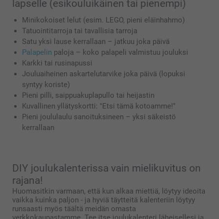
lapselle (esikouluikäinen tai pienempi)
Minikokoiset lelut (esim. LEGO, pieni eläinhahmo)
Tatuointitarroja tai tavallisia tarroja
Satu yksi lause kerrallaan – jatkuu joka päivä
Palapelin
paloja – koko palapeli valmistuu jouluksi
Karkki tai rusinapussi
Jouluaiheinen askartelutarvike joka päivä (lopuksi
syntyy koriste)
Pieni pilli, saippuakuplapullo tai heijastin
Kuvallinen yllätyskortti: "Etsi tämä kotoamme!"
Pieni joululaulu sanoituksineen – yksi säkeistö
kerrallaan
DIY joulukalenterissa vain mielikuvitus on
rajana!
Huomasitkin varmaan, että kun alkaa miettiä, löytyy ideoita
vaikka kuinka paljon - ja hyviä täytteitä kalenteriin löytyy
runsaasti myös täältä meidän omasta
verkkokaupastamme. Tee itse joulukalenteri läheisellesi ja