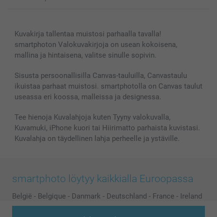
Kuvakirjat
Affiliate ohjelma
Canvas & Seinäkoristeet
Yleinen tietosuojalausunto
Ota yhteyttä & FAQ
Valokuvat, Julisteet & Taskukirjat
Evästekäytäntö
100% tyytyväisyystakuu
Kuvakirja tallentaa muistosi parhaalla tavalla!
Kännykkä & Tabletti
Sivukartta
smartbonus
smartphoton Valokuvakirjoja on usean kokoisena,
MyNameBook
Ehdot/takuut
Hinnat & maksutavat
mallina ja hintaisena, valitse sinulle sopivin.
Kuvakalenterit & Päivyrit
Investor Relations
Tilausten tila
Valokuvakehykset & Lisätarvikkeet
Sisusta persoonallisilla Canvas-tauluilla, Canvastaulu
ikuistaa parhaat muistosi. smartphotolla on Canvas taulut
Lahjakortti
useassa eri koossa, malleissa ja designessa.
Kaikki kuvatuotteet
Tee hienoja Kuvalahjoja kuten Tyyny valokuvalla,
Kuvamuki, iPhone kuori tai Hiirimatto parhaista kuvistasi.
Kuvalahja on täydellinen lahja perheelle ja ystäville.
smartphoto löytyy kaikkialla Euroopassa
België
-
Belgique
-
Danmark
-
Deutschland
-
France
-
Ireland
-
Nederland
-
Norge
-
Österreich
-
Schweiz
-
Suisse
-