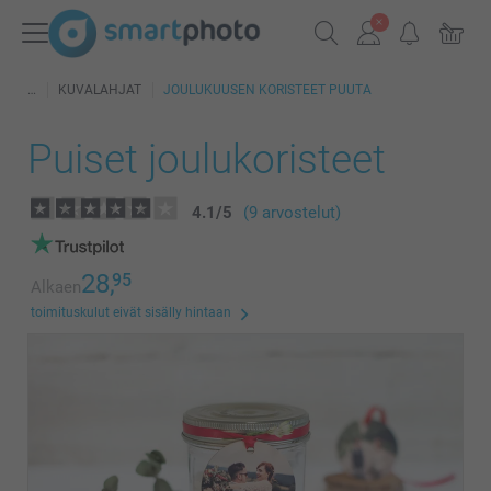
KUVALAHJAT
JOULUKUUSEN KORISTEET PUUTA
Puiset joulukoristeet
4.1
/
5
(9 arvostelut)
28,
95
Alkaen
toimituskulut eivät sisälly hintaan