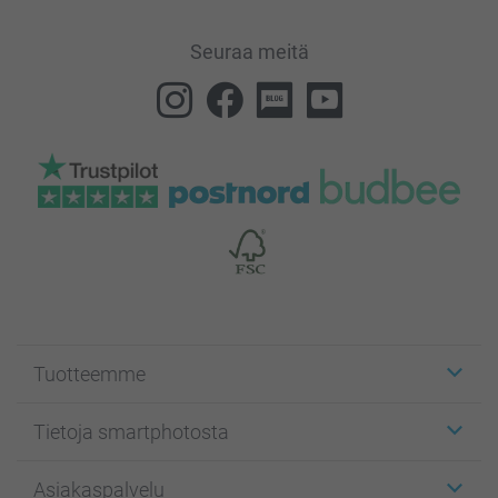
Seuraa meitä
Tuotteemme
Etiketit
Tietoja smartphotosta
Kuvakortit
Kuvalahjat
Tietoja smartphotosta
Asiakaspalvelu