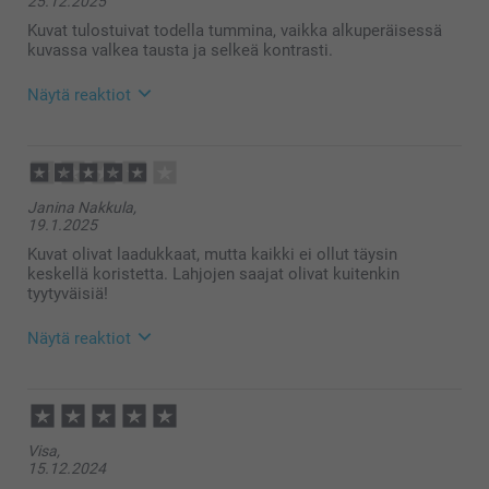
25.12.2025
Kuvat tulostuivat todella tummina, vaikka alkuperäisessä
kuvassa valkea tausta ja selkeä kontrasti.
Näytä reaktiot
21.1.2026
10:51
Hei Meeri!
Janina Nakkula,
Kiitokset palautteestasi, olemme kiitollisia siitä 🌸
19.1.2025
Ethän epäröi ottaa yhteyttä asiakaspalveluun
saadaksesi apua, mikäli tarvitset sitä 😊
Kuvat olivat laadukkaat, mutta kaikki ei ollut täysin
Lämpimin terveisin
keskellä koristetta. Lahjojen saajat olivat kuitenkin
Kaisa @smartphoto
tyytyväisiä!
Näytä reaktiot
21.1.2025
11:01
Hei Janina!
Visa,
Suuret kiitokset 4 tähdestä ja palautteesta,
15.12.2024
arvostamme sitä suuresti. Kiva että pidät