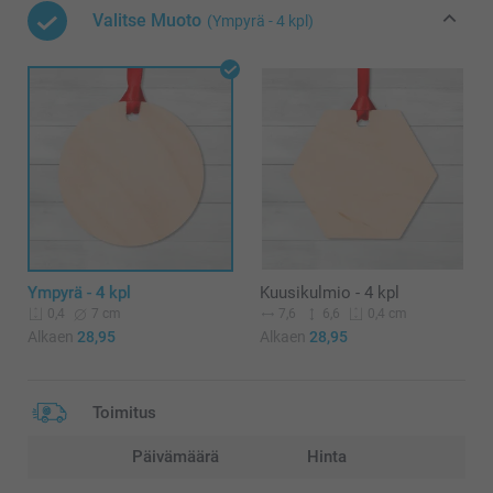
Valitse Muoto
(Ympyrä - 4 kpl)
Ympyrä - 4 kpl
Kuusikulmio - 4 kpl
7 cm
7,6
6,6
0,4
0,4 cm
Alkaen
28,95
Alkaen
28,95
Toimitus
Päivämäärä
Hinta