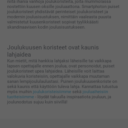
niitä ihania vanhoja joulukoristeita, joita mummolassa
nostettiin kuusen oksille jouluaattona. Smartphoton puiset
joulukoristeet yhdistävät perinteiset joulukoristeet ja
modernin joulusisustuksen, nimittäin vaaleasta puusta
valmistetut kuusenkoristeet sopivat tyylikkäästi
skandinaavisen kodin joulusisustukseen.
Joulukuusen koristeet ovat kaunis
lahjaidea
Kun mietit, mitä hankkia lahjaksi läheisille tai vaikkapa
lapsen opettajalle ennen joulua, ovat personoidut, puiset
joulukoristeet upea lahjaidea. Läheisille voit laittaa
valokuvia koristeisiin, opettajalle vaikkapa muutaman
sanan lempijoululaulustasi. Puinen joulukuusenkoriste on
sekä kaunis että käyttöön tuleva lahja. Kannattaa tutustua
myös muihin
joulukoristeisiimme
sekä
jouluaiheisiin
tuotteisiimme
- löydät takuulla inspiraatiota jouluun, ja
joulunodotus sujuu kuin siivillä!