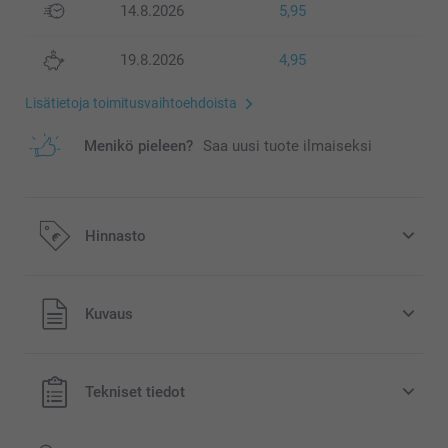
14.8.2026
5,95
19.8.2026
4,95
Lisätietoja toimitusvaihtoehdoista
Menikö pieleen?
Saa uusi tuote ilmaiseksi
Hinnasto
Kaikki hinnat ovat euroina, sisältävät arvonlisäveron ja
Kuvaus
eivät sisällä postikuluja.
Tekniset tiedot