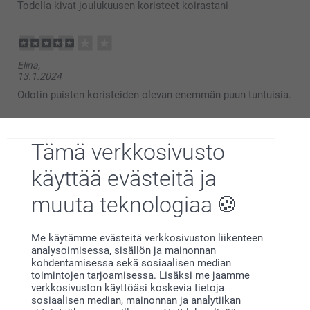
puisista joulukoristeista, toivottavasti siitä on
Todella kivat joulukuusen koristeet koirastani
käyttöä pitkäksi aikaa :)
Lämpimin kiitoksin,
Kaisa@smartphoto
Elina,
13.1.2024
Odotin puisten koristeiden olevan enemmän puun tuntuisia.
Näytä reaktiot
Tämä verkkosivusto
22.1.2024
11:43
käyttää evästeitä ja
Hei Elina!
Laura K-M,
Tuhannet kiitokset palautteestasi, olemme kiitollisia
muuta teknologiaa
27.1.2023
siitä.
Toivottavasti nähdään pian uudestaan osoitteessa
Ihanat ja laadukkaat koristeet omilla kuvilla!
smartphoto.fi!
Me käytämme evästeitä verkkosivuston liikenteen
Lämpimin terveisin
analysoimisessa, sisällön ja mainonnan
Näytä reaktiot
Kaisa@smartphoto
kohdentamisessa sekä sosiaalisen median
toimintojen tarjoamisessa. Lisäksi me jaamme
27.1.2023
verkkosivuston käyttöäsi koskevia tietoja
10:57
sosiaalisen median, mainonnan ja analytiikan