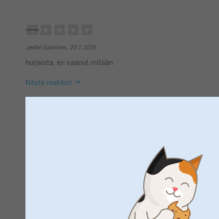
5.5.2026
09:33
Hei Keijo,
Kiitos paljon 5 tähdestä ja palautteestasi! 💕 Ihanaa 
Jediel Saarinen,
20.1.2026
täydellinen tapa ikuistaa muistot ja nauttia pienest
huijaista, en saanut mitään
Lämpimin terveisin,
Kirsi @smartphoto
Näytä reaktiot
21.1.2026
10:30
Hei Jediel!
Kiitos palautteesta, ikävä kuulla että tilauksesi ei o
Iida Moilanen,
25.12.2025
parantamaan palveluamme joten palautteesi on tärke
ei sanottavaa
Pyydän sinua ottamaan yhteyttä asiakaspalveluun läh
lähetys ei saavu odotetussa ajassa, https://www.sma
Lämpimin terveisin
Näytä reaktiot
Kaisa @smartphoto
21.1.2026
10:51
Hei Iida!