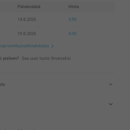
Päivämäärä
Hinta
14.8.2026
5,95
19.8.2026
4,95
etoja toimitusvaihtoehdoista
 pieleen?
Saa uusi tuote ilmaiseksi
sto
at euroina, sisältävät arvonlisäveron ja eivät sisällä