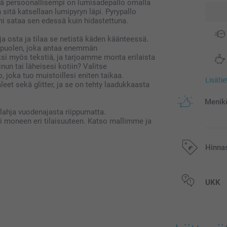
elä persoonallisempi on lumisadepallo omalla
sitä katsellaan lumipyryn läpi. Pyrypallo
mi sataa sen edessä kuin hidastettuna.
ja osta ja tilaa se netistä käden käänteessä.
akapuolen, joka antaa enemmän
ksi myös tekstiä, ja tarjoamme monta erilaista
inun tai läheisesi kotiin? Valitse
 joka tuo muistoillesi eniten taikaa.
Lisäti
eet sekä glitter, ja se on tehty laadukkaasta
Menikö
 lahja vuodenajasta riippumatta.
ii moneen eri tilaisuuteen. Katso mallimme ja
Hinna
Kaikki hinnat ov
UKK
postikuluja.