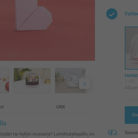
Valits
Hertat
9,1
Alkae
ot
UKK
Sii
lla
Toimit
öydän tai hyllyn reunusta? Lumihiutalepallo on