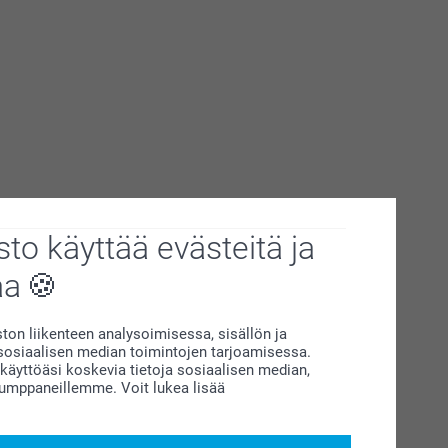
to käyttää evästeitä ja
aa
on liikenteen analysoimisessa, sisällön ja
siaalisen median toimintojen tarjoamisessa.
äyttöäsi koskevia tietoja sosiaalisen median,
kumppaneillemme. Voit lukea lisää