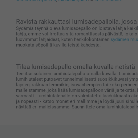
Ravista rakkauttasi lumisadepallolla, joss
Sydämiä täynnä oleva lumisadepallo on loistava lahja kaiki
lahja, emme voi irrottaa sitä romanttisesta päivästä, joka o
luovimmat lahjaideat, kuten henkilökohtainen
sydämen muot
muokata söpöillä kuvilla teistä kahdesta.
Tilaa lumisadepallo omalla kuvalla netistä
Tee itse suloinen lumihiutalepallo omalla kuvalla. Lumisade
lumihiutaleet putoavat tunnelmallisesti suosikkikuvasi ympär
lapsen, rakkaan lemmikin, isovanhempien tai koko perheen kuv
malleistamme, joka lisää lumisadepalloon väriä ja tekstiä. K
varmasti. Lumihiutalepallo on valmistettu laadukkaasta akry
ja nopeasti - katso monet eri mallimme ja löydä juuri sinul
näyttää eri malleissamme. Suunnittele oma lumihiutalepallo,