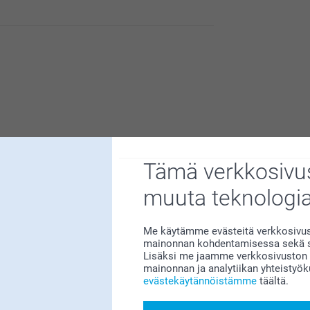
kuulla, että lumisadepallo tuo iloa – se on
ä taianomaisesta hetkestä.
Tämä verkkosivus
le saapunut sinulle vielä. Pyrimme jatkuvasti
muuta teknologi
ä meille.
etyksen selvittämistä varten, mikäli uusi
rtphoto.fi/yhteystiedot
Me käytämme evästeitä verkkosivust
mainonnan kohdentamisessa sekä so
Lisäksi me jaamme verkkosivuston k
mainonnan ja analytiikan yhteistyö
evästekäytännöistämme
täältä.