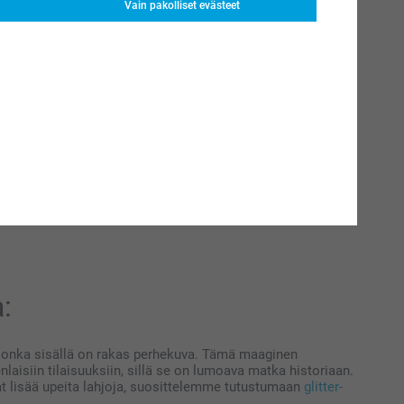
Vain pakolliset evästeet
:
, jonka sisällä on rakas perhekuva. Tämä maaginen
aisiin tilaisuuksiin, sillä se on lumoava matka historiaan.
at lisää upeita lahjoja, suosittelemme tutustumaan
glitter-