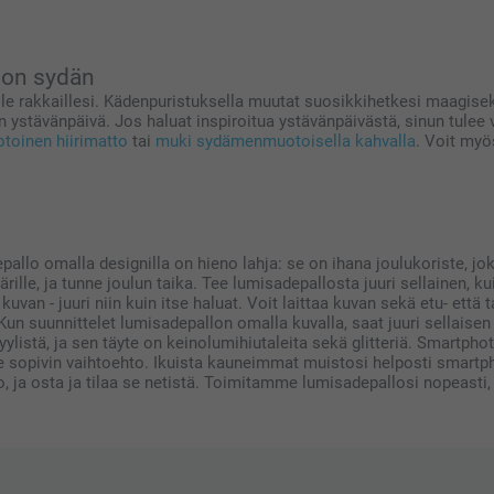
a on sydän
lle rakkaillesi. Kädenpuristuksella muutat suosikkihetkesi maagise
n ystävänpäivä. Jos haluat inspiroitua ystävänpäivästä, sinun tulee v
oinen hiirimatto
tai
muki sydämenmuotoisella kahvalla
. Voit myö
pallo omalla designilla on hieno lahja: se on ihana joulukoriste, j
ille, ja tunne joulun taika. Tee lumisadepallosta juuri sellainen, k
an - juuri niin kuin itse haluat. Voit laittaa kuvan sekä etu- että t
un suunnittelet lumisadepallon omalla kuvalla, saat juuri sellaisen 
ylistä, ja sen täyte on keinolumihiutaleita sekä glitteriä. Smartpho
le sopivin vaihtoehto. Ikuista kauneimmat muistosi helposti smartph
 ja osta ja tilaa se netistä. Toimitamme lumisadepallosi nopeasti,