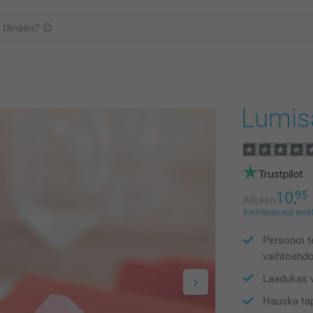
Lumis
10,
95
Alkaen
toimituskulut eivät
Personoi te
vaihtoehdo
Laadukas v
Hauska ta