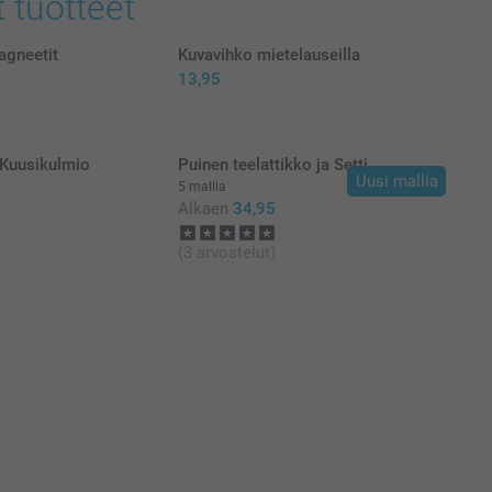
t tuotteet
agneetit
Kuvavihko mietelauseilla
13,95
 Kuusikulmio
Puinen teelattikko ja Setti
Uusi mallia
5 mallia
Alkaen
34,95
(3 arvostelut)