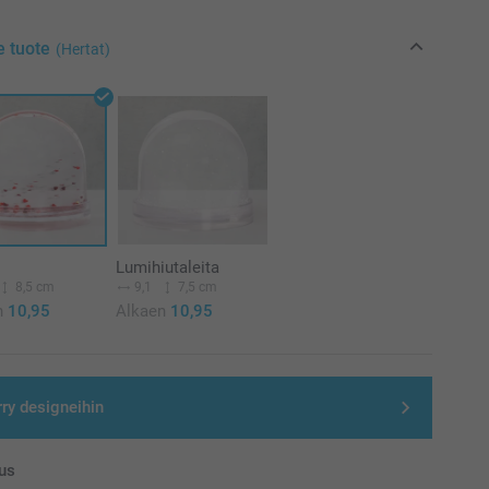
e tuote
(Hertat)
Lumihiutaleita
8,5 cm
9,1
7,5 cm
n
10,95
Alkaen
10,95
rry designeihin
us