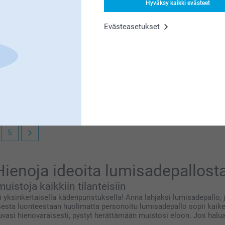
Hyväksy kaikki evästeet
esi apua, mikäli tarvitset sitä 😊
Evästeasetukset
5
esi apua, mikäli tarvitset sitä 😊
Hienoja ideoita lumisadepallosta
istoja kaikkiin tilanteisiin
 yksinkertaisella kädenpuristuksella! Anna lahjaksi lumisadepallo
sta luonteestaan huolimatta personoitu lumisadepallo sopii kaikenl
vasi hienovaraisesti, pystyt herättämään muistosi eloon. Jos halu