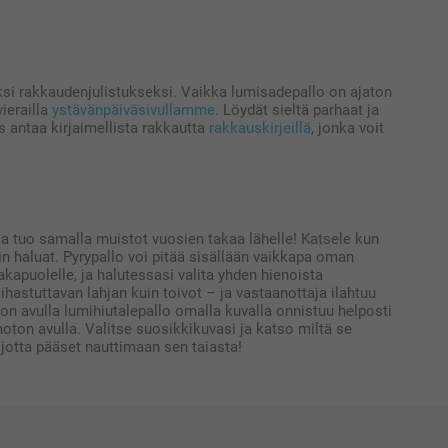
ksi rakkaudenjulistukseksi. Vaikka lumisadepallo on ajaton
ierailla
ystävänpäiväsivullamme
. Löydät sieltä parhaat ja
s antaa kirjaimellista rakkautta
rakkauskirjeillä
, jonka voit
oka tuo samalla muistot vuosien takaa lähelle! Katsele kun
uin haluat. Pyrypallo voi pitää sisällään vaikkapa oman
akapuolelle, ja halutessasi valita yhden hienoista
ihastuttavan lahjan kuin toivot – ja vastaanottaja ilahtuu
ton avulla lumihiutalepallo omalla kuvalla onnistuu helposti
oton avulla. Valitse suosikkikuvasi ja katso miltä se
 jotta pääset nauttimaan sen taiasta!