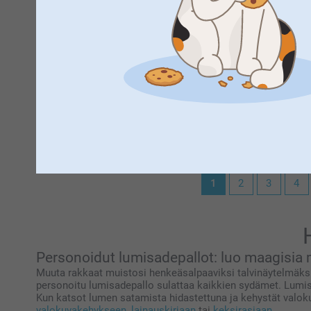
Kiitokset palautteestasi, olemme kiitollisia siitä 🌸
Sisko Jaakkola,
24.12.2025
Ethän epäröi ottaa yhteyttä asiakaspalveluun saadaks
Oikea hyvä idea ja toteutus
Lämpimin terveisin
Kaisa @smartphoto
Tarja Airaksinen,
16.12.2025
Kaunis ja kiva esim lahjaksi
Näytä reaktiot
21.1.2026
1
2
3
4
15:20
Hei Tarja!
Kiitokset palautteestasi, olemme kiitollisia siitä 🌸
Ethän epäröi ottaa yhteyttä asiakaspalveluun saadaks
Lämpimin terveisin
Kaisa @smartphoto
Personoidut lumisadepallot: luo maagisia mu
Muuta rakkaat muistosi henkeäsalpaaviksi talvinäytelmäksi
personoitu lumisadepallo sulattaa kaikkien sydämet. Lumise
Kun katsot lumen satamista hidastettuna ja kehystät valoku
valokuvakehykseen
,
lainauskirjaan
tai
keksirasiaan
.