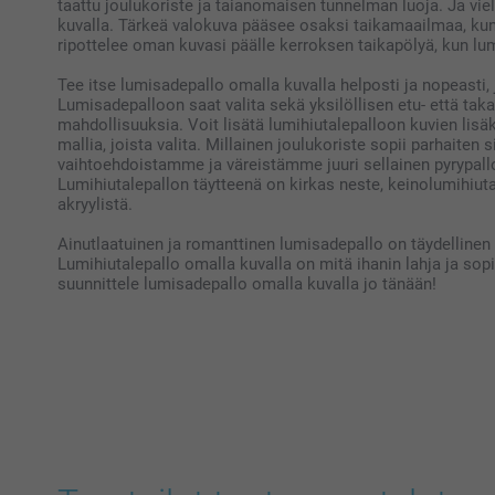
taattu joulukoriste ja taianomaisen tunnelman luoja. Ja vi
kuvalla. Tärkeä valokuva pääsee osaksi taikamaailmaa, kun 
ripottelee oman kuvasi päälle kerroksen taikapölyä, kun lu
Tee itse lumisadepallo omalla kuvalla helposti ja nopeasti, 
Lumisadepalloon saat valita sekä yksilöllisen etu- että t
mahdollisuuksia. Voit lisätä lumihiutalepalloon kuvien lisä
mallia, joista valita. Millainen joulukoriste sopii parhaiten s
vaihtoehdoistamme ja väreistämme juuri sellainen pyrypallo,
Lumihiutalepallon täytteenä on kirkas neste, keinolumihiutal
akryylistä.
Ainutlaatuinen ja romanttinen lumisadepallo on täydellinen
Lumihiutalepallo omalla kuvalla on mitä ihanin lahja ja sop
suunnittele lumisadepallo omalla kuvalla jo tänään!