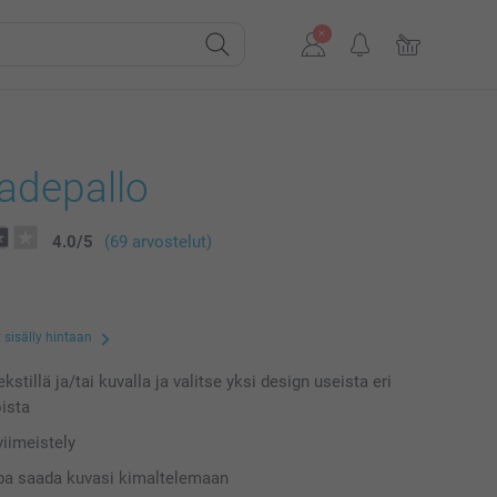
adepallo
4.0
/
5
(69 arvostelut)
 sisälly hintaan
kstillä ja/tai kuvalla ja valitse yksi design useista eri
ista
iimeistely
pa saada kuvasi kimaltelemaan