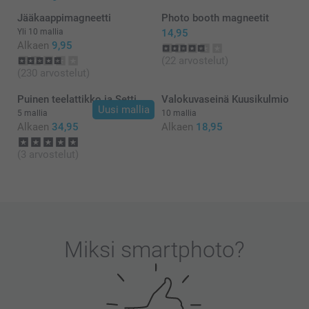
Jääkaappimagneetti
Photo booth magneetit
Yli 10 mallia
14,95
Alkaen
9,95
(22 arvostelut)
(230 arvostelut)
Puinen teelattikko ja Setti
Valokuvaseinä Kuusikulmio
Uusi mallia
5 mallia
10 mallia
Alkaen
34,95
Alkaen
18,95
(3 arvostelut)
Miksi
smartphoto
?