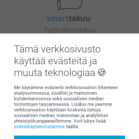
Tyytyväisyystakuu
Tämä verkkosivusto
käyttää evästeitä ja
muuta teknologiaa
Bonusta kaikista tilauksista
Me käytämme evästeitä verkkosivuston liikenteen
analysoimisessa, sisällön ja mainonnan
kohdentamisessa sekä sosiaalisen median
toimintojen tarjoamisessa. Lisäksi me jaamme
verkkosivuston käyttöäsi koskevia tietoja
sosiaalisen median, mainonnan ja analytiikan
yhteistyökumppaneillemme. Voit lukea lisää
evästekäytännöistämme
täältä.
Etsitkö inspiraatiota?