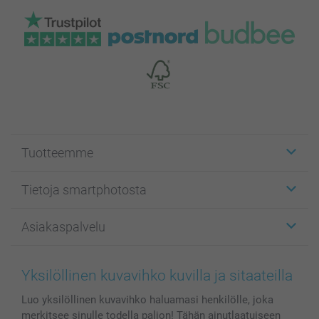
Tuotteemme
Etiketit
Tietoja smartphotosta
Kuvakortit
Kuvalahjat
Tietoja smartphotosta
Asiakaspalvelu
Kuvakirjat
Affiliate ohjelma
Canvas & Seinäkoristeet
Yleinen tietosuojalausunto
Ota yhteyttä & FAQ
Valokuvat, Julisteet & Taskukirjat
Evästekäytäntö
100% tyytyväisyystakuu
Yksilöllinen kuvavihko kuvilla ja sitaateilla
Kännykkä & Tabletti
Sivukartta
smartbonus
Luo yksilöllinen kuvavihko haluamasi henkilölle, joka
MyNameBook
Ehdot/takuut
Hinnat & maksutavat
merkitsee sinulle todella paljon! Tähän ainutlaatuiseen