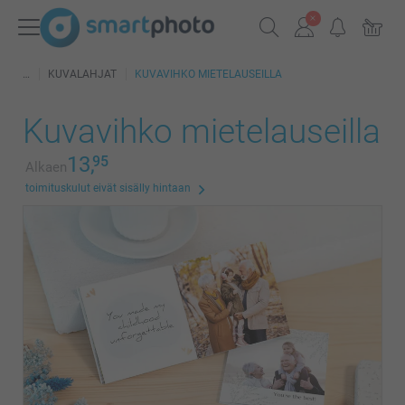
KUVALAHJAT
KUVAVIHKO MIETELAUSEILLA
Kuvavihko mietelauseilla
13,
95
Alkaen
toimituskulut eivät sisälly hintaan