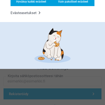
Hyväksy kaikki evästeet
Vain pakolliset evästeet
Evästeasetukset
Olemme täällä sinun vuoksesi
Tilaa uutiskirje
Kirjoita sähköpostiosoitteesi tähän
Rekisteröidy