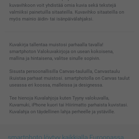
Kuvakalenterit & Päivyrit
Investor Relations
Tilausten tila
kuvavihkoon voit yhdistää omia kuvia sekä tekstejä
Valokuvakehykset & Lisätarvikkeet
valmiiksi painetuilla sitaateilla. Kuvavihko sitaateilla on
Lahjakortti
myös mainio äidin- tai isänpäivälahjaksi.
Kaikki kuvatuotteet
Kuvakirja tallentaa muistosi parhaalla tavalla!
smartphoton Valokuvakirjoja on usean kokoisena,
mallina ja hintaisena, valitse sinulle sopivin.
Sisusta persoonallisilla Canvas-tauluilla, Canvastaulu
ikuistaa parhaat muistosi. smartphotolla on Canvas taulut
useassa eri koossa, malleissa ja designessa.
Tee hienoja Kuvalahjoja kuten Tyyny valokuvalla,
Kuvamuki, iPhone kuori tai Hiirimatto parhaista kuvistasi.
Kuvalahja on täydellinen lahja perheelle ja ystäville.
smartphoto löytyy kaikkialla Euroopassa