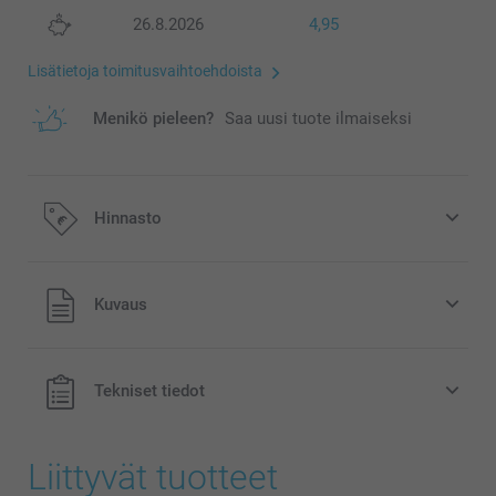
26.8.2026
4,95
Lisätietoja toimitusvaihtoehdoista
Menikö pieleen?
Saa uusi tuote ilmaiseksi
Hinnasto
Kaikki hinnat ovat euroina, sisältävät arvonlisäveron ja
Kuvaus
eivät sisällä postikuluja.
Tekniset tiedot
Liittyvät tuotteet