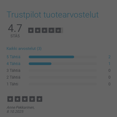
Trustpilot tuotearvostelut
Kova silmälasikotelo
4.7
STÄ
5
Kaikki arvostelut (3)
5 Tähtiä
2
4 Tähtiä
1
3 Tähtiä
0
2 Tähtiä
0
1 Tähti
0
Silmälasikotelo
Anne Pekkarinen,
8.10.2025