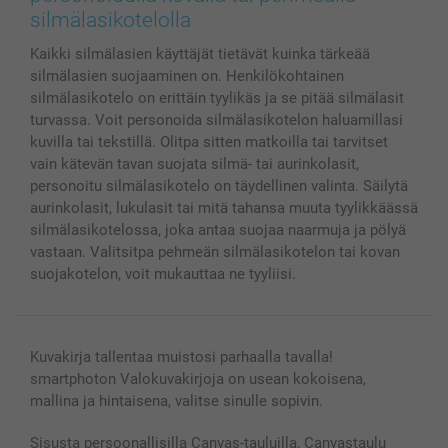
MyNameBook
Ehdot/takuut
Hinnat & maksutavat
silmälasikotelolla
Kuvakalenterit & Päivyrit
Investor Relations
Tilausten tila
Kaikki silmälasien käyttäjät tietävät kuinka tärkeää
Valokuvakehykset & Lisätarvikkeet
silmälasien suojaaminen on. Henkilökohtainen
Lahjakortti
silmälasikotelo on erittäin tyylikäs ja se pitää silmälasit
Kaikki kuvatuotteet
turvassa. Voit personoida silmälasikotelon haluamillasi
kuvilla tai tekstillä. Olitpa sitten matkoilla tai tarvitset
vain kätevän tavan suojata silmä- tai aurinkolasit,
personoitu silmälasikotelo on täydellinen valinta. Säilytä
aurinkolasit, lukulasit tai mitä tahansa muuta tyylikkäässä
silmälasikotelossa, joka antaa suojaa naarmuja ja pölyä
vastaan. Valitsitpa pehmeän silmälasikotelon tai kovan
suojakotelon, voit mukauttaa ne tyyliisi.
Kuvakirja tallentaa muistosi parhaalla tavalla!
smartphoton Valokuvakirjoja on usean kokoisena,
mallina ja hintaisena, valitse sinulle sopivin.
Sisusta persoonallisilla Canvas-tauluilla, Canvastaulu