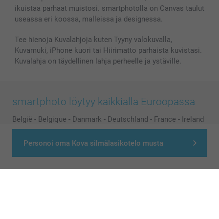
ikuistaa parhaat muistosi. smartphotolla on Canvas taulut
useassa eri koossa, malleissa ja designessa.
Tee hienoja Kuvalahjoja kuten Tyyny valokuvalla,
Kuvamuki, iPhone kuori tai Hiirimatto parhaista kuvistasi.
Kuvalahja on täydellinen lahja perheelle ja ystäville.
smartphoto löytyy kaikkialla Euroopassa
België
-
Belgique
-
Danmark
-
Deutschland
-
France
-
Ireland
-
Nederland
-
Norge
-
Österreich
-
Schweiz
-
Suisse
-
Personoi oma Kova silmälasikotelo musta
Switzerland
-
Suomi
-
Sverige
-
United Kingdom
-
Other Countries
Kaikki hinnat ovat euroina, sisältävät arvonlisäveron ja eivät sisällä
postikuluja.