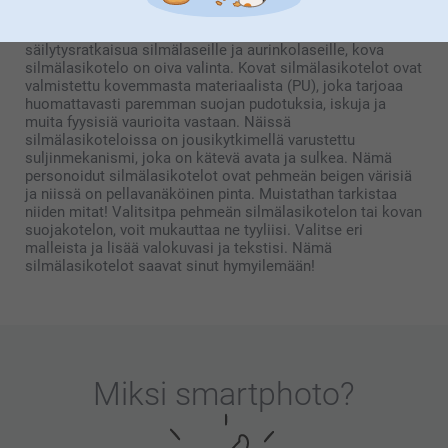
Personoidut silmälasikotelot ovat ihanteellisia pieniä
naarmuja vastaan. Kun etsit kestävämpää ja suojaavampaa
säilytysratkaisua silmälaseille ja aurinkolaseille, kova
silmälasikotelo on oiva valinta. Kovat silmälasikotelot ovat
valmistettu kovemmasta materiaalista (PU), joka tarjoaa
huomattavasti paremman suojan pudotuksia, iskuja ja
muita fyysisiä vaurioita vastaan. Näissä
silmälasikoteloissa on jousikytkimellä varustettu
suljinmekanismi, joka on kätevä avata ja sulkea. Nämä
personoidut silmälasikotelot ovat pehmeän beigen värisiä
ja niissä on pellavanäköinen pinta. Muistathan tarkistaa
niiden mitat! Valitsitpa pehmeän silmälasikotelon tai kovan
suojakotelon, voit mukauttaa ne tyyliisi. Valitse eri
malleista ja lisää valokuvasi ja tekstisi. Nämä
silmälasikotelot saavat sinut hymyilemään!
Miksi
smartphoto
?