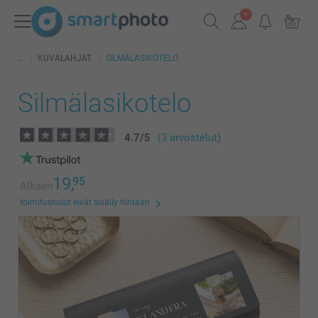
KUVALAHJAT
SILMÄLASIKOTELO
Silmälasikotelo
4.7
/
5
(3 arvostelut)
19,
95
Alkaen
toimituskulut eivät sisälly hintaan