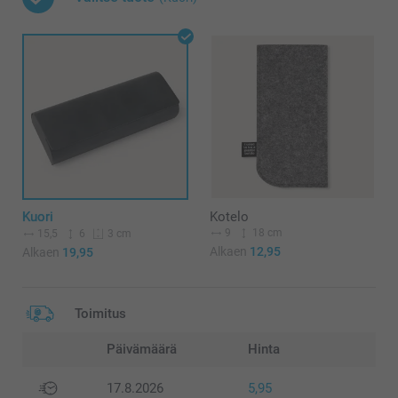
Kuori
Kotelo
9
18 cm
15,5
6
3 cm
Alkaen
12,95
Alkaen
19,95
Toimitus
Päivämäärä
Hinta
17.8.2026
5,95