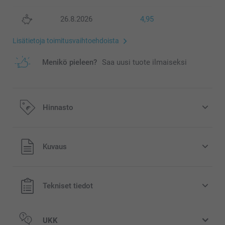
26.8.2026
4,95
Lisätietoja toimitusvaihtoehdoista
Menikö pieleen?
Saa uusi tuote ilmaiseksi
Hinnasto
Kaikki hinnat ovat euroina, sisältävät arvonlisäveron ja
Kuvaus
eivät sisällä postikuluja.
Tekniset tiedot
UKK