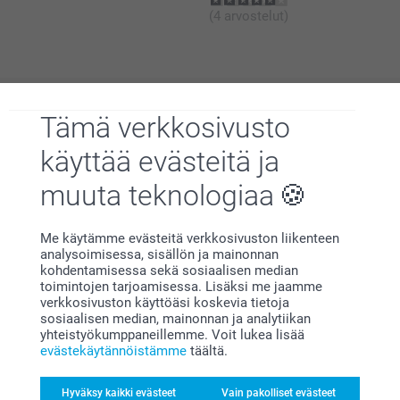
56-58 cm
(4 arvostelut)
L-XL
58-60 cm
Tämä verkkosivusto
Miksi
smartphoto
?
käyttää evästeitä ja
muuta teknologiaa
Me käytämme evästeitä verkkosivuston liikenteen
analysoimisessa, sisällön ja mainonnan
kohdentamisessa sekä sosiaalisen median
toimintojen tarjoamisessa. Lisäksi me jaamme
Tyytyväisyystakuu
verkkosivuston käyttöäsi koskevia tietoja
sosiaalisen median, mainonnan ja analytiikan
yhteistyökumppaneillemme. Voit lukea lisää
evästekäytännöistämme
täältä.
Hyväksy kaikki evästeet
Vain pakolliset evästeet