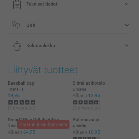
Tekniset tiedot
UKK
Kokotaulukko
Liittyvät tuotteet
XS-S
Baseball cap
Silmälasikotelo
10 mallia
2 mallia
52-54 cm
19,95
Alkaen
12,95
S-M
(1 arvostelut)
(3 arvostelut)
Pesu:
54-56 cm
Smart2Give Grillilaatikko
Pullonavaaja
Rumpukuivaus:
Poistunut valikoimasta
3 mallia
4 mallia
Silitys:
M-L
Alkaen
64,95
Alkaen
10,95
Valkaisu: