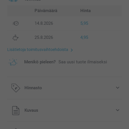
Päivämäärä
Hinta
14.8.2026
5,95
25.8.2026
4,95
Lisätietoja toimitusvaihtoehdoista
Menikö pieleen?
Saa uusi tuote ilmaiseksi
Hinnasto
Kaikki hinnat ovat euroina, sisältävät arvonlisäveron ja
Kuvaus
eivät sisällä postikuluja.