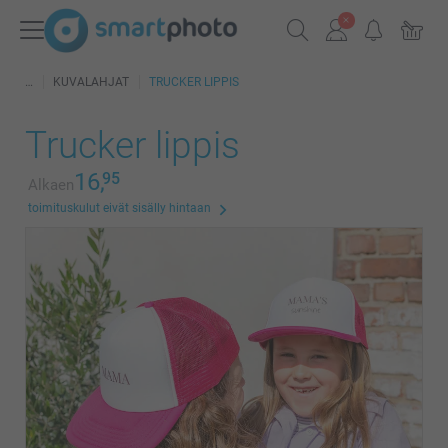
KUVALAHJAT
TRUCKER LIPPIS
Trucker lippis
16,
95
Alkaen
toimituskulut eivät sisälly hintaan