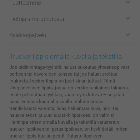
Tuotteemme
Etiketit
Tietoja smartphotosta
Kuvakortit
Kuvalahjat
Tietoja smartphotosta
Asiakaspalvelu
Kuvakirjat
Affiliate ohjelma
Canvas & Seinäkoristeet
Yleinen tietosuojalausunto
Ota yhteyttä & FAQ
Valokuvat, Julisteet & Taskukirjat
Evästekäytäntö
100% tyytyväisyystakuu
Trucker lippis omalla kuvalla ja tekstillä
Kännykkä & Tabletti
Sivukartta
smartbonus
Jos pidät vintage-tyylistä, haluat pukeutua yhteensopivasti
MyNameBook
Ehdot/takuut
Hinnat & maksutavat
perheen tai kavereiden kanssa tai jos haluat erottua
Kuvakalenterit & Päivyrit
Investor Relations
Tilausten tila
joukosta, trucker lippis on juuri sinun juttusi. Tämä
Valokuvakehykset & Lisätarvikkeet
viisipaneelinen lippis, jossa on verkkokankainen takaosa,
Lahjakortti
ei ole pelkästään tyylikäs, vaan myös kätevä – se pitää
pääsi viileänä kuumalla säällä. Valitse omasi
Kaikki kuvatuotteet
trendikkäistä väreistä, lisää haluamasi kuva, nimi tai
hauska teksti ja uusi suosikkilippiksesi on valmis!
Hankitpa sitten omalla kuvalla ja tekstillä varustetun
trucker lippiksen tai peruslippiksen, on hyvä tietää, miten
trucker lippis kuuluu pestä. Tutustu lippiksen