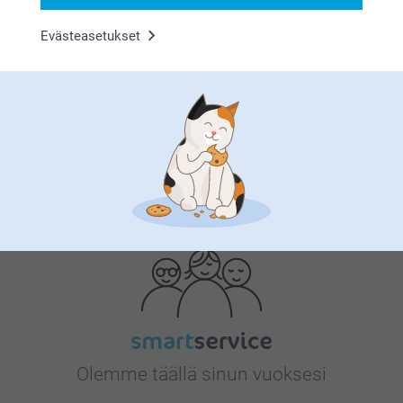
Evästeasetukset
Bonusta kaikista tilauksista
Etsitkö inspiraatiota?
Olemme täällä sinun vuoksesi