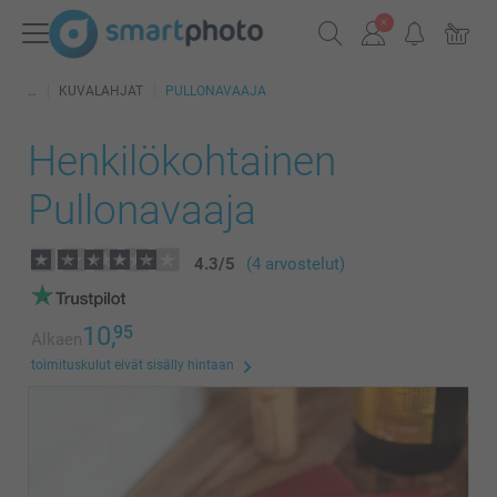
KUVALAHJAT
PULLONAVAAJA
Henkilökohtainen
Pullonavaaja
4.3
/
5
(4 arvostelut)
10,
95
Alkaen
toimituskulut eivät sisälly hintaan