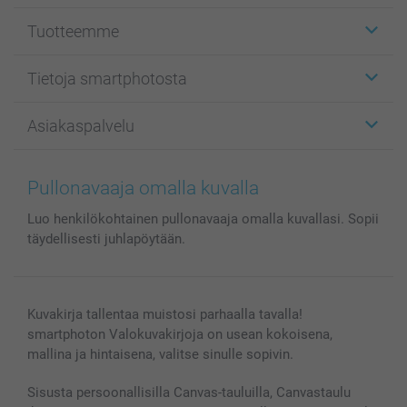
Tuotteemme
Etiketit
Tietoja smartphotosta
Kuvakortit
Kuvalahjat
Tietoja smartphotosta
Asiakaspalvelu
Kuvakirjat
Affiliate ohjelma
Canvas & Seinäkoristeet
Yleinen tietosuojalausunto
Ota yhteyttä & FAQ
Valokuvat, Julisteet & Taskukirjat
Evästekäytäntö
100% tyytyväisyystakuu
Pullonavaaja omalla kuvalla
Kännykkä & Tabletti
Sivukartta
smartbonus
Luo henkilökohtainen pullonavaaja omalla kuvallasi. Sopii
MyNameBook
Ehdot/takuut
Hinnat & maksutavat
täydellisesti juhlapöytään.
Kuvakalenterit & Päivyrit
Investor Relations
Tilausten tila
Valokuvakehykset & Lisätarvikkeet
Lahjakortti
Kuvakirja tallentaa muistosi parhaalla tavalla!
Kaikki kuvatuotteet
smartphoton Valokuvakirjoja on usean kokoisena,
mallina ja hintaisena, valitse sinulle sopivin.
Sisusta persoonallisilla Canvas-tauluilla, Canvastaulu