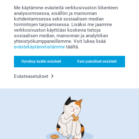
pullonavaajasta, se on aina kiva avata pullon korkki
Tuote on ookoo.
omalla avaajalla :)
Me käytämme evästeitä verkkosivuston liikenteen
Toivottavasti näemme pian taas smartphoto.fi -
analysoimisessa, sisällön ja mainonnan
osoitteessa.
kohdentamisessa sekä sosiaalisen median
Lämpimin kiitoksin,
toimintojen tarjoamisessa. Lisäksi me jaamme
Kirsi @smartphoto
verkkosivuston käyttöäsi koskevia tietoja
Sisko Jaakkola,
20.7.2020
sosiaalisen median, mainonnan ja analytiikan
yhteistyökumppaneillemme. Voit lukea lisää
Ainutlaatuinen idea!
evästekäytännöistämme
täältä.
Liittyvät tuotteet
Hyväksy kaikki evästeet
Vain pakolliset evästeet
Olutlasi kaiverruksella
Lasinaluset korkki
Evästeasetukset
2 mallia
2 mallia
Alkaen
20,95
Alkaen
31,95
(6 arvostelut)
Etiketit purkeille
Huurrelasi
2 mallia
13,95
7,95
(3 arvostelut)
(5 arvostelut)