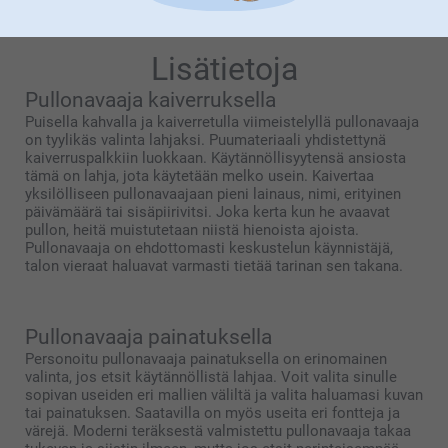
Lisätietoja
Pullonavaaja kaiverruksella
Puisella kahvalla ja kaiverretulla viimeistelyllä pullonavaaja
on tyylikäs valinta lahjaksi. Puumateriaali yhdistettynä
kaiverruspalkkiin luokkaan. Käytännöllisyytensä ansiosta
tämä on lahja, jota käytetään melko usein. Kaivertaa
yksilölliseen pullonavaajaan pieni lainaus, nimi, erityinen
päivämäärä tai sisäpiirivitsi. Joka kerta kun he avaavat
pullon, heitä muistutetaan niistä hienoista ajoista.
Pullonavaaja on ehdottomasti keskustelun käynnistäjä,
talon vieraat haluavat varmasti tietää tarinan sen takana.
Pullonavaaja painatuksella
Personoitu pullonavaaja painatuksella on erinomainen
valinta, jos etsit käytännöllistä lahjaa. Voit valita sinulle
sopivan useiden eri mallien väliltä ja valita haluamasi kuvan
tai painatuksen. Saatavilla on myös useita eri fontteja ja
värejä. Moderni teräksestä valmistettu pullonavaaja takaa