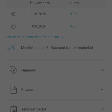
Päivämäärä
Hinta
11.8.2026
8,95
18.8.2026
4,95
Lisätietoja toimitusvaihtoehdoista
Menikö pieleen?
Saa uusi tuote ilmaiseksi
Hinnasto
Kaikki hinnat ovat euroina, sisältävät arvonlisäveron ja
Kuvaus
eivät sisällä postikuluja.
Tekniset tiedot