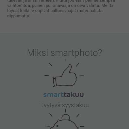
tukevan ja siistin ilmeen, mutta jos etsit perinteisempää
vaihtoehtoa, puinen pullonavaaja on oiva valinta. Meiltä
löydät kaikille sopivat pullonavaajat materiaalista
riippumatta.
Miksi
smartphoto
?
Tyytyväisyystakuu