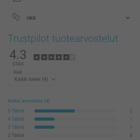
UKK
Puinen pullonavaaja
Trustpilot tuotearvostelut
4.3
STÄ
5
Kieli
Kaikki arvostelut (4)
5 Tähtiä
Teräksinen pullonavaaja
2
4 Tähtiä
1
3 Tähtiä
1
2 Tähtiä
0