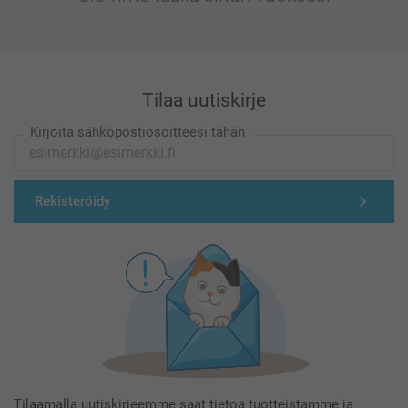
Tilaa uutiskirje
Kirjoita sähköpostiosoitteesi tähän
Rekisteröidy
Tilaamalla uutiskirjeemme saat tietoa tuotteistamme ja