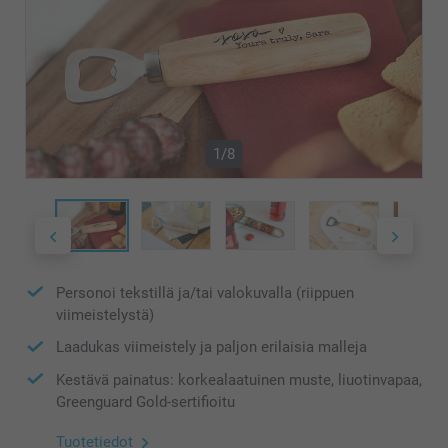
1/8
Personoi tekstillä ja/tai valokuvalla (riippuen
viimeistelystä)
Laadukas viimeistely ja paljon erilaisia malleja
Kestävä painatus: korkealaatuinen muste, liuotinvapaa,
Greenguard Gold-sertifioitu
Tuotetiedot