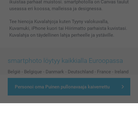
ikuistaa parhaat muistosi. smartphotolla on Canvas taulut
useassa eri koossa, malleissa ja designessa.
Tee hienoja Kuvalahjoja kuten Tyyny valokuvalla,
Kuvamuki, iPhone kuori tai Hiirimatto parhaista kuvistasi.
Kuvalahja on täydellinen lahja perheelle ja ystäville.
smartphoto löytyy kaikkialla Euroopassa
België
-
Belgique
-
Danmark
-
Deutschland
-
France
-
Ireland
-
Nederland
-
Norge
-
Österreich
-
Schweiz
-
Suisse
-
Personoi oma Puinen pullonavaaja kaiverrettu
Switzerland
-
Suomi
-
Sverige
-
United Kingdom
-
Other Countries
Kaikki hinnat ovat euroina, sisältävät arvonlisäveron ja eivät sisällä
postikuluja.