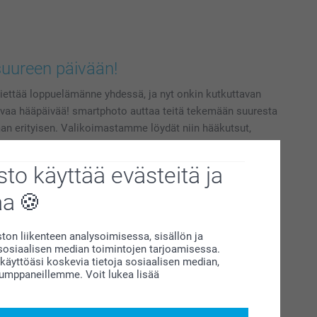
uureen päivään!
iettää loppuelämänne yhdessä, ja nyt onkin kutkuttavan
levaa hääpäivää! smartphoto auttaa teitä tekemään suuresta
n erityisen. Valikoimastamme löydät niin hääkutsut,
e -kortit, kiitoslahjat vieraille, ja jopa kaikkea kivaa
tänne upeat ja päivästänne unohtumaton!
to käyttää evästeitä ja
aa
on liikenteen analysoimisessa, sisällön ja
siaalisen median toimintojen tarjoamisessa.
äyttöäsi koskevia tietoja sosiaalisen median,
kumppaneillemme. Voit lukea lisää