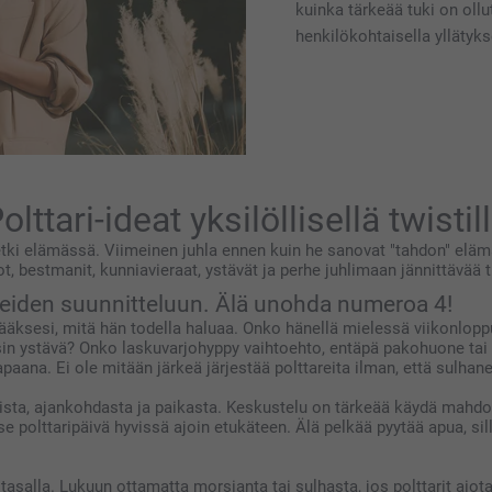
kuinka tärkeää tuki on ollu
henkilökohtaisella yllätykse
olttari-ideat yksilöllisellä twistil
etki elämässä. Viimeinen juhla ennen kuin he sanovat "tahdon" elämä
t, bestmanit, kunniavieraat, ystävät ja perhe juhlimaan jännittävää t
reiden suunnitteluun. Älä unohda numeroa 4!
ääksesi, mitä hän todella haluaa. Onko hänellä mielessä viikonlopp
isin ystävä? Onko laskuvarjohyppy vaihtoehto, entäpä pakohuone ta
paana. Ei ole mitään järkeä järjestää polttareita ilman, että sulhane
tista, ajankohdasta ja paikasta. Keskustelu on tärkeää käydä mahdo
itse polttaripäivä hyvissä ajoin etukäteen. Älä pelkää pyytää apua, si
tasalla. Lukuun ottamatta morsianta tai sulhasta, jos polttarit aiota