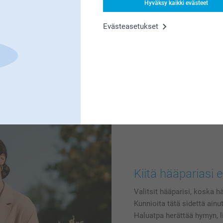
Hyväksy kaikki evästeet
okaiselle
pinssi
Evästeasetukset
 malleistamme, lisää
ydellä. Yhteensopivat asut
otain, mistä jokainen voi
ukkuusi. Jos etsit hauskaa
oiva valinta!
Kiitä hääpariasi er
Valitsit hääparisi, koska h
Kunnioita tätä sidettä ainu
Haluatpa herättää hymyn, l