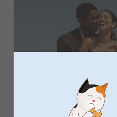
Pieni mutta hauska yksityiskohta voi o