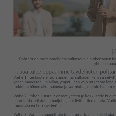
P
Polttarit on morsiamelle tai sulhaselle ainutkertainen h
yhteen kaaso
Tässä tulee oppaamme täydellisten poltta
Vaihe 1: Keskustele morsiamen tai sulhasen kanssa selvitt
yhden maagisen juhlaillan, ympärillään vain muutama lähe
tarkistaa hänen aikataulunsa ja varmistaa, milloin hän on va
Vaihe 2: Kokoa kutsutut vieraat yhteen ja keskustele budje
huomioida, erityisesti budjetin ja aktiviteettien osalta. Val
majoituksen tai aktiviteetin.
Vaihe 3: Varaa ja suunnittele tapahtuma, ja pidä kaikki ajan 