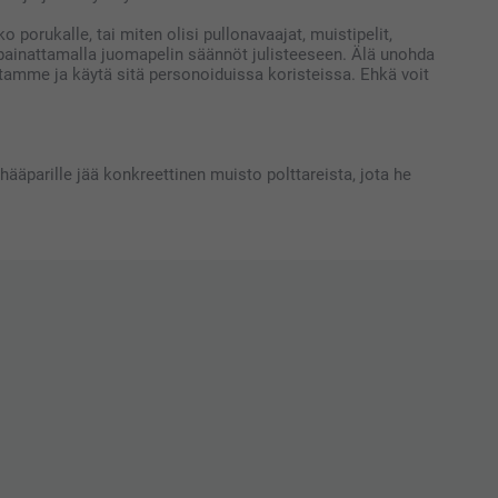
o porukalle, tai miten olisi pullonavaajat, muistipelit,
i painattamalla juomapelin säännöt julisteeseen. Älä unohda
leistamme ja käytä sitä personoiduissa koristeissa. Ehkä voit
 hääparille jää konkreettinen muisto polttareista, jota he