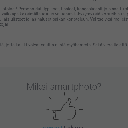
uistoiset! Personoidut lippikset, t-paidat, kangaskassit ja pinssit kok
si vaikkapa keksimällä totuus vai tehtävä -kysymyksiä kortteihin ta
vetuliaisjulisteet ja lasinaluset paikan koristeluun. Valitse yksi mal
toja!
stä, jotta kaikki voivat nauttia niistä myöhemmin. Sekä vieraille että
Miksi
smartphoto
?