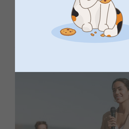
mieleenpainuva
Lisää asuihinne yhtenäisyyttä ja huumoria personoimalla j
näyttääksenne, ketä juhlitte ja miksi! Valitse jokin upeista
pinssiin vitsi tai polttarisankarin kasvot ja kanna sitä ylpe
eivät sovi kaikille, mutta henkilökohtainen rintamerkki on j
innostua. Voit kiinnittää merkin paitaasi, lippikseesi tai la
ja vaivatonta tapaa tehdä polttareista yhtenäiset, pinssi on 