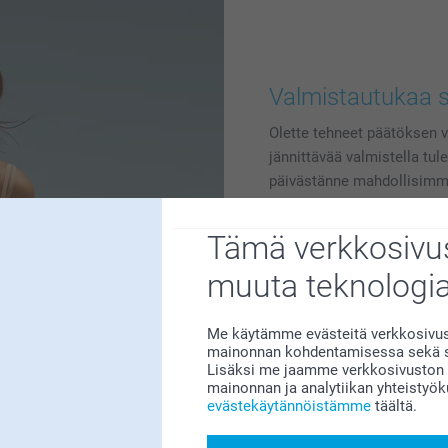
Valmistautukaa s
Olette tehneet päätöksen v
jännittävää valmistella tu
päivästänne mahdollisimma
pöytäkoristeet, save the dat
polttareihin! Tehdään häis
Tämä verkkosivus
muuta teknologi
Me käytämme evästeitä verkkosivust
mainonnan kohdentamisessa sekä so
Lisäksi me jaamme verkkosivuston k
mainonnan ja analytiikan yhteistyö
evästekäytännöistämme
täältä.
lla