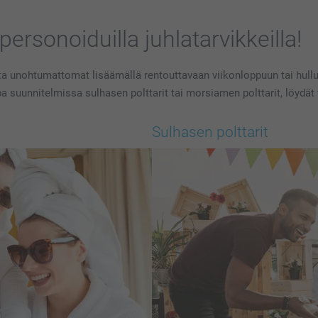
personoiduilla juhlatarvikkeilla!
sta unohtumattomat lisäämällä rentouttavaan viikonloppuun tai hulluun
ipa suunnitelmissa sulhasen polttarit tai morsiamen polttarit, löydät 
Sulhasen polttarit