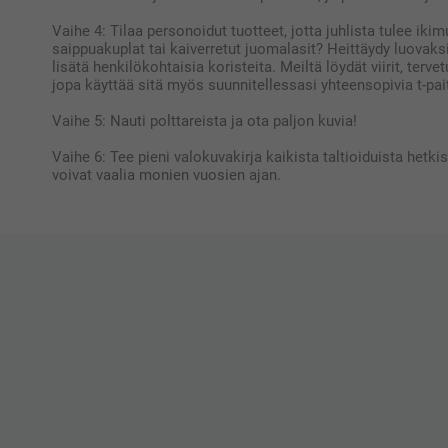
Vaihe 4: Tilaa personoidut tuotteet, jotta juhlista tulee ikim
saippuakuplat tai kaiverretut juomalasit? Heittäydy luovak
lisätä henkilökohtaisia koristeita. Meiltä löydät viirit, ter
jopa käyttää sitä myös suunnitellessasi yhteensopivia t-pai
Vaihe 5: Nauti polttareista ja ota paljon kuvia!
Vaihe 6: Tee pieni valokuvakirja kaikista taltioiduista hetki
voivat vaalia monien vuosien ajan.