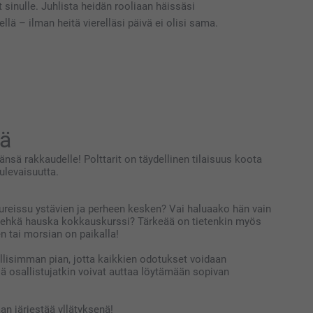
t sinulle. Juhlista heidän rooliaan häissäsi
llä – ilman heitä vierelläsi päivä ei olisi sama.
lä
nsä rakkaudelle! Polttarit on täydellinen tilaisuus koota
ulevaisuutta.
ureissu ystävien ja perheen kesken? Vai haluaako hän vain
i ehkä hauska kokkauskurssi? Tärkeää on tietenkin myös
n tai morsian on paikalla!
llisimman pian, jotta kaikkien odotukset voidaan
llä osallistujatkin voivat auttaa löytämään sopivan
an järjestää yllätyksenä!