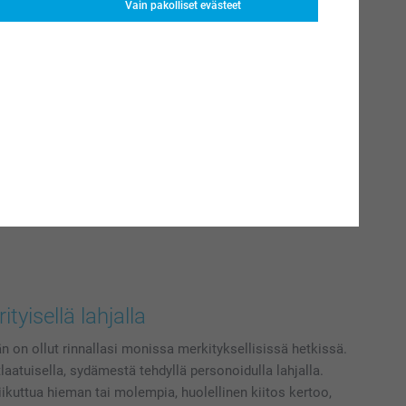
Vain pakolliset evästeet
ityisellä lahjalla
än on ollut rinnallasi monissa merkityksellisissä hetkissä.
tlaatuisella, sydämestä tehdyllä personoidulla lahjalla.
iikuttua hieman tai molempia, huolellinen kiitos kertoo,