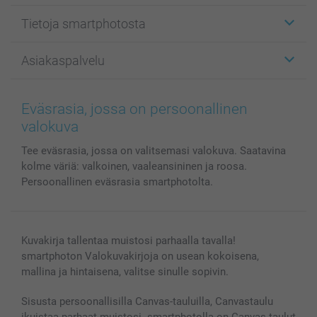
Etiketit
Tietoja smartphotosta
Kuvakortit
Kuvalahjat
Tietoja smartphotosta
Asiakaspalvelu
Kuvakirjat
Affiliate ohjelma
Canvas & Seinäkoristeet
Yleinen tietosuojalausunto
Ota yhteyttä & FAQ
Valokuvat, Julisteet & Taskukirjat
Evästekäytäntö
100% tyytyväisyystakuu
Eväsrasia, jossa on persoonallinen
Kännykkä & Tabletti
Sivukartta
smartbonus
valokuva
MyNameBook
Ehdot/takuut
Hinnat & maksutavat
Tee eväsrasia, jossa on valitsemasi valokuva. Saatavina
Kuvakalenterit & Päivyrit
Investor Relations
Tilausten tila
kolme väriä: valkoinen, vaaleansininen ja roosa.
Valokuvakehykset & Lisätarvikkeet
Persoonallinen eväsrasia smartphotolta.
Lahjakortti
Kaikki kuvatuotteet
Kuvakirja tallentaa muistosi parhaalla tavalla!
smartphoton Valokuvakirjoja on usean kokoisena,
mallina ja hintaisena, valitse sinulle sopivin.
Sisusta persoonallisilla Canvas-tauluilla, Canvastaulu