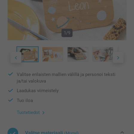
1/9
Valitse erilaisten mallien välillä ja personoi teksti
ja/tai valokuva
Laadukas viimeistely
Tuo iloa
Tuotetiedot
Valitse materiaali
(Muovi)