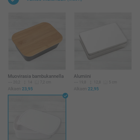
Muovirasia bambukannella
Alumiini
20,2
14
19,8
12,8
7,2 cm
5 cm
Alkaen
23,95
Alkaen
22,95