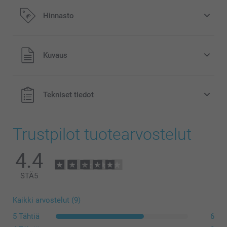
Hinnasto
Kaikki hinnat ovat euroina, sisältävät arvonlisäveron ja
Kuvaus
eivät sisällä postikuluja.
Tekniset tiedot
Trustpilot tuotearvostelut
4.4
STÄ
5
Kaikki arvostelut (9)
5 Tähtiä
6