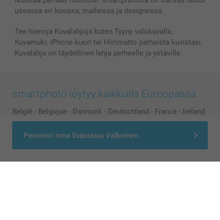
ikuistaa parhaat muistosi. smartphotolla on Canvas taulut
useassa eri koossa, malleissa ja designessa.
Tee hienoja Kuvalahjoja kuten Tyyny valokuvalla,
Kuvamuki, iPhone kuori tai Hiirimatto parhaista kuvistasi.
Kuvalahja on täydellinen lahja perheelle ja ystäville.
smartphoto löytyy kaikkialla Euroopassa
België
-
Belgique
-
Danmark
-
Deutschland
-
France
-
Ireland
-
Nederland
-
Norge
-
Österreich
-
Schweiz
-
Suisse
-
Personoi oma Eväsrasia Valkoinen
Switzerland
-
Suomi
-
Sverige
-
United Kingdom
-
Other Countries
Kaikki hinnat ovat euroina, sisältävät arvonlisäveron ja eivät sisällä
postikuluja.