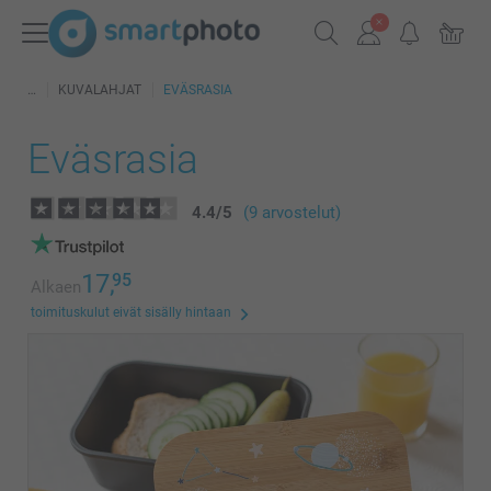
KUVALAHJAT
EVÄSRASIA
Eväsrasia
4.4
/
5
(9 arvostelut)
17,
95
Alkaen
toimituskulut eivät sisälly hintaan