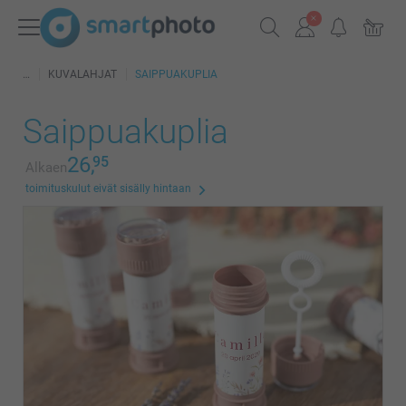
KUVALAHJAT
SAIPPUAKUPLIA
Saippuakuplia
26,
95
Alkaen
toimituskulut eivät sisälly hintaan