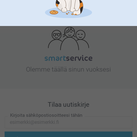
Etsitkö inspiraatiota?
Olemme täällä sinun vuoksesi
Tilaa uutiskirje
Kirjoita sähköpostiosoitteesi tähän