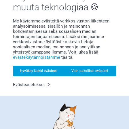
muuta teknologiaa
Me käytämme evästeitä verkkosivuston liikenteen
analysoimisessa, sisällön ja mainonnan
kohdentamisessa sekä sosiaalisen median
toimintojen tarjoamisessa. Lisäksi me jaamme
verkkosivuston käyttöäsi koskevia tietoja
Tyytyväisyystakuu
sosiaalisen median, mainonnan ja analytiikan
yhteistyökumppaneillemme. Voit lukea lisää
evästekäytännöistämme
täältä.
Hyväksy kaikki evästeet
Vain pakolliset evästeet
Evästeasetukset
Bonusta kaikista tilauksista