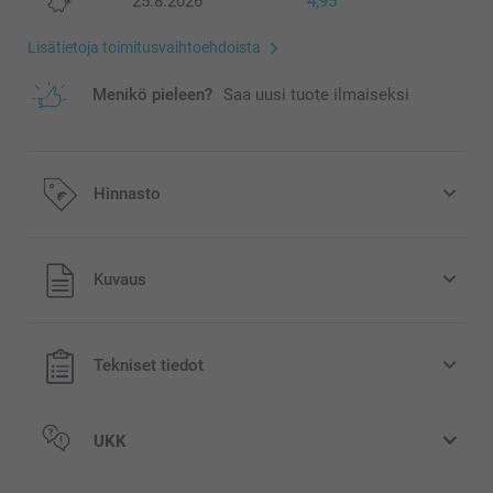
25.8.2026
4,95
Lisätietoja toimitusvaihtoehdoista
Menikö pieleen?
Saa uusi tuote ilmaiseksi
Hinnasto
Kaikki hinnat ovat euroina, sisältävät arvonlisäveron ja
Kuvaus
eivät sisällä postikuluja.
Tekniset tiedot
UKK