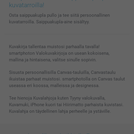
Kännykkä & Tabletti
Sivukartta
smartbonus
kuvatarroilla!
MyNameBook
Ehdot/takuut
Hinnat & maksutavat
Osta saippuakupla pullo ja tee siitä persoonallinen
Kuvakalenterit & Päivyrit
Investor Relations
Tilausten tila
kuvatarroilla. Saippuakupla-aine sisältyy.
Valokuvakehykset & Lisätarvikkeet
Lahjakortti
Kaikki kuvatuotteet
Kuvakirja tallentaa muistosi parhaalla tavalla!
smartphoton Valokuvakirjoja on usean kokoisena,
mallina ja hintaisena, valitse sinulle sopivin.
Sisusta persoonallisilla Canvas-tauluilla, Canvastaulu
ikuistaa parhaat muistosi. smartphotolla on Canvas taulut
useassa eri koossa, malleissa ja designessa.
Tee hienoja Kuvalahjoja kuten Tyyny valokuvalla,
Kuvamuki, iPhone kuori tai Hiirimatto parhaista kuvistasi.
Kuvalahja on täydellinen lahja perheelle ja ystäville.