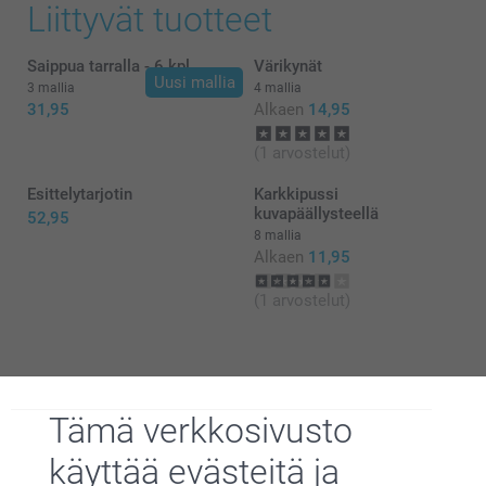
Liittyvät tuotteet
Saippua tarralla - 6 kpl
Värikynät
Uusi mallia
3 mallia
4 mallia
31,95
Alkaen
14,95
(1 arvostelut)
Esittelytarjotin
Karkkipussi
kuvapäällysteellä
52,95
8 mallia
Alkaen
11,95
(1 arvostelut)
Vinkki:
Tämä verkkosivusto
Miksi
smartphoto
?
käyttää evästeitä ja