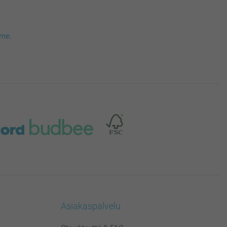
mme
.
Asiakaspalvelu