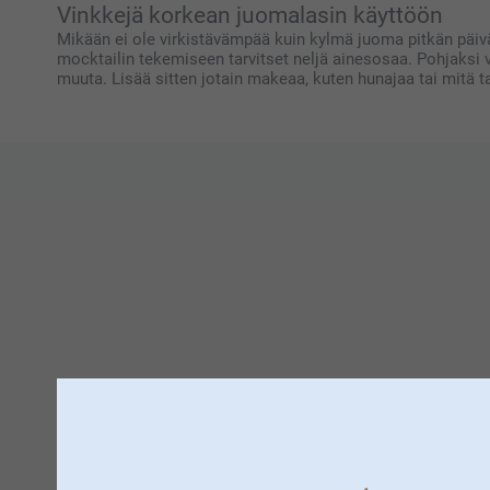
Vinkkejä korkean juomalasin käyttöön
Mikään ei ole virkistävämpää kuin kylmä juoma pitkän päivän
mocktailin tekemiseen tarvitset neljä ainesosaa. Pohjaksi 
muuta. Lisää sitten jotain makeaa, kuten hunajaa tai mitä ta