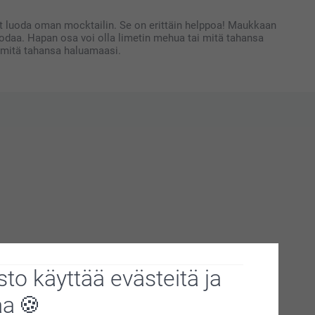
oit luoda oman mocktailin. Se on erittäin helppoa! Maukkaan
oodaa. Hapan osa voi olla limetin mehua tai mitä tahansa
ai mitä tahansa haluamaasi.
to käyttää evästeitä ja
aa