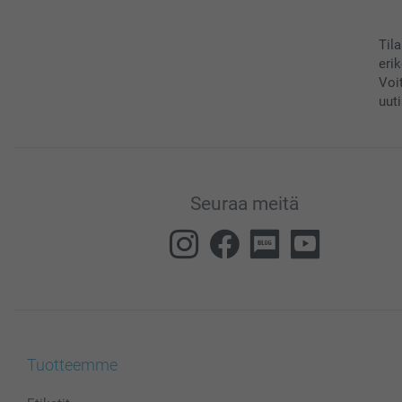
Til
eri
Voi
uuti
Seuraa meitä
Tuotteemme