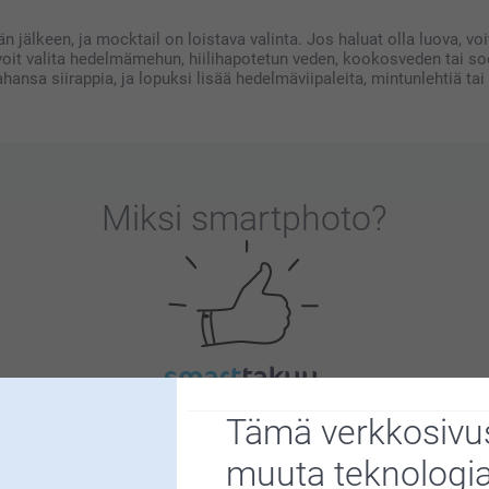
 jälkeen, ja mocktail on loistava valinta. Jos haluat olla luova, v
voit valita hedelmämehun, hiilihapotetun veden, kookosveden tai s
hansa siirappia, ja lopuksi lisää hedelmäviipaleita, mintunlehtiä t
Miksi
smartphoto
?
Tyytyväisyystakuu
Tämä verkkosivus
muuta teknologi