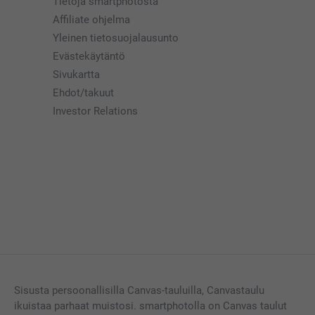
Tietoja smartphotosta
Affiliate ohjelma
Yleinen tietosuojalausunto
Evästekäytäntö
Sivukartta
Ehdot/takuut
Investor Relations
Sisusta persoonallisilla Canvas-tauluilla, Canvastaulu
ikuistaa parhaat muistosi. smartphotolla on Canvas taulut