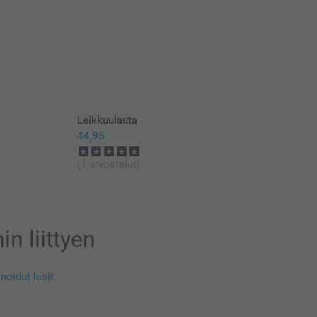
Leikkuulauta
44,95
(1 arvostelut)
n liittyen
noidut lasit
.