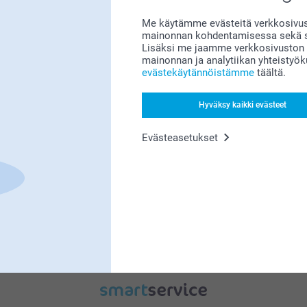
Me käytämme evästeitä verkkosivust
mainonnan kohdentamisessa sekä so
Lisäksi me jaamme verkkosivuston k
mainonnan ja analytiikan yhteistyö
evästekäytännöistämme
täältä.
Bonusta kaikista tilauksista
Hyväksy kaikki evästeet
Evästeasetukset
Etsitkö inspiraatiota?