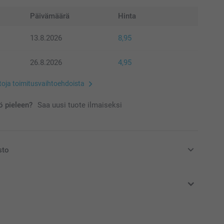
Päivämäärä
Hinta
13.8.2026
8,95
26.8.2026
4,95
etoja toimitusvaihtoehdoista
 pieleen?
Saa uusi tuote ilmaiseksi
sto
at euroina, sisältävät arvonlisäveron ja eivät sisällä