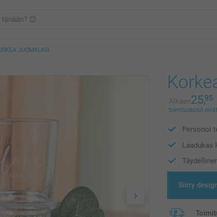
ORKEA JUOMALASI
Korkea
25,
95
Alkaen
toimituskulut eivät
Personoi te
Laadukas 
Täydelline
Siirry desig
Toimit