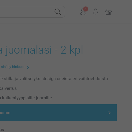
 juomalasi - 2 kpl
 sisälly hintaan
kstillä ja valitse yksi design useista eri vaihtoehdoista
kaiverrus
n kaikentyyppisille juomille
neihin
us