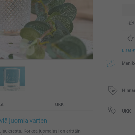
Lisäti
Menikö
Hinna
ot
UKK
Kaikki hinnat ov
UKK
postikuluja.
viä juomia varten
ulauksesta. Korkea juomalasi on erittäin