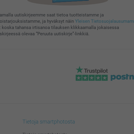
aamalla uutiskirjeemme saat tietoa tuotteistamme ja
koistarjouksistamme, ja hyväksyt näin
Yleisen Tietosuojalausuma
t koska tahansa irtisanoa tilauksen klikkaamalla jokaisessa
skirjeessä olevaa “Peruuta uutiskirje”-linkkiä.
Tietoja smartphotosta