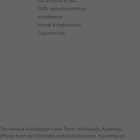
Ota yhteyttä & FAQ
100% tyytyväisyystakuu
smartbonus
Hinnat & maksutavat
Tilausten tila
Tee hienoja Kuvalahjoja kuten Tyyny valokuvalla, Kuvamuki,
iPhone kuori tai Hiirimatto parhaista kuvistasi. Kuvalahja on