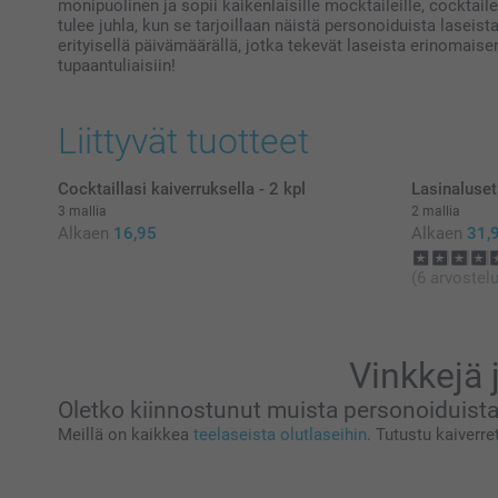
monipuolinen ja sopii kaikenlaisille mocktaileille, cocktaile
tulee juhla, kun se tarjoillaan näistä personoiduista laseista.
erityisellä päivämäärällä, jotka tekevät laseista erinomaisen
tupaantuliaisiin!
Liittyvät tuotteet
Cocktaillasi kaiverruksella - 2 kpl
Lasinaluset
3 mallia
2 mallia
Alkaen
16,95
Alkaen
31,
(6 arvostelu
Vinkkejä 
Oletko kiinnostunut muista personoiduista
Meillä on kaikkea
teelaseista
olutlaseihin
. Tutustu kaiver