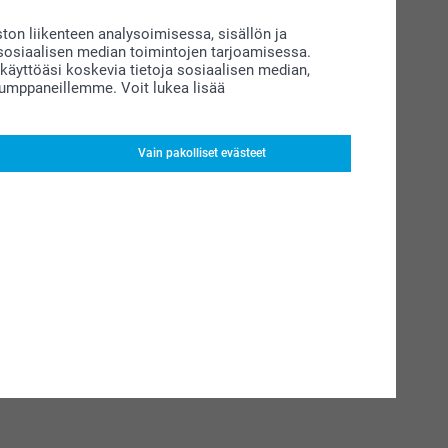
on liikenteen analysoimisessa, sisällön ja
siaalisen median toimintojen tarjoamisessa.
äyttöäsi koskevia tietoja sosiaalisen median,
kumppaneillemme. Voit lukea lisää
Vain pakolliset evästeet