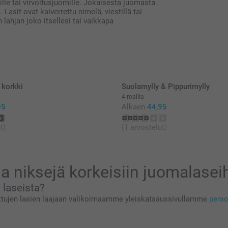
ille tai virvoitusjuomille. Jokaisesta juomasta
 Lasit ovat kaiverrettu nimelä, viestillä tai
 lahjan joko itsellesi tai vaikkapa
 korkki
Suolamylly & Pippurimylly
4 mallia
95
Alkaen
44,95
t)
(1 arvostelut)
ja niksejä korkeisiin juomalaseihi
 laseista?
rettujen lasien laajaan valikoimaamme yleiskatsaussivullamme
perso