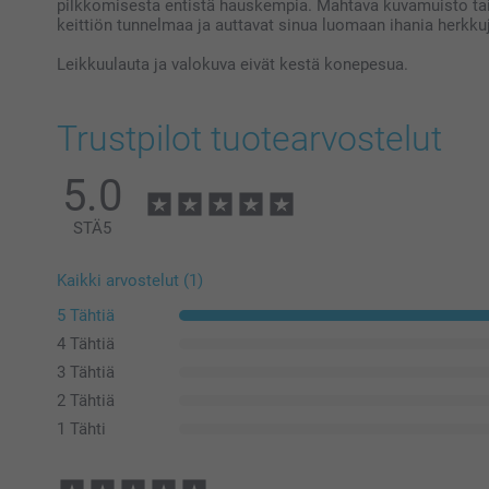
pilkkomisesta entistä hauskempia. Mahtava kuvamuisto tai
keittiön tunnelmaa ja auttavat sinua luomaan ihania herkku
Leikkuulauta ja valokuva eivät kestä konepesua.
Trustpilot tuotearvostelut
5.0
STÄ
5
Kaikki arvostelut (1)
5 Tähtiä
4 Tähtiä
3 Tähtiä
2 Tähtiä
1 Tähti