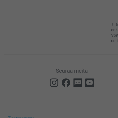
Til
eri
Voi
uuti
Seuraa meitä