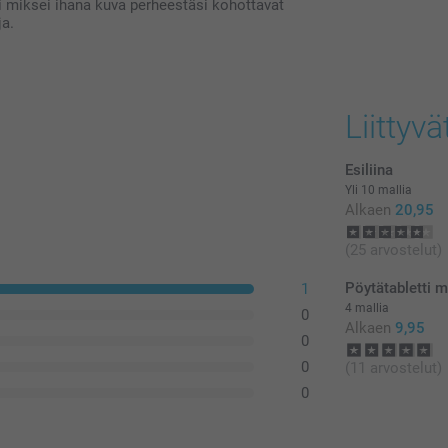
 miksei ihana kuva perheestäsi kohottavat
ja.
Liittyvä
Esiliina
Yli 10 mallia
Alkaen
20,95
(25 arvostelut)
Pöytätabletti 
1
4 mallia
0
Alkaen
9,95
0
0
(11 arvostelut)
0