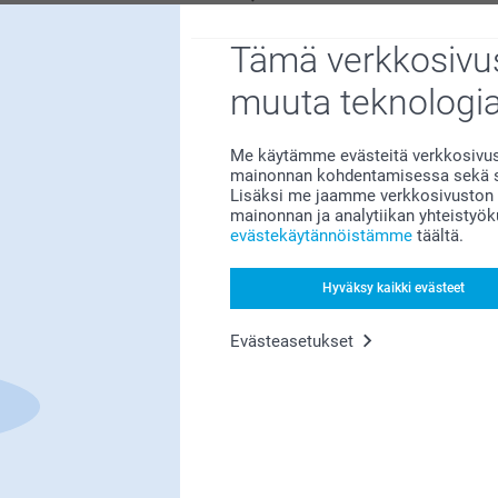
Tämä verkkosivus
muuta teknologi
Me käytämme evästeitä verkkosivust
Bonusta kaikista tilauksista
mainonnan kohdentamisessa sekä so
Lisäksi me jaamme verkkosivuston k
mainonnan ja analytiikan yhteistyö
evästekäytännöistämme
täältä.
Hyväksy kaikki evästeet
Evästeasetukset
Etsitkö inspiraatiota?