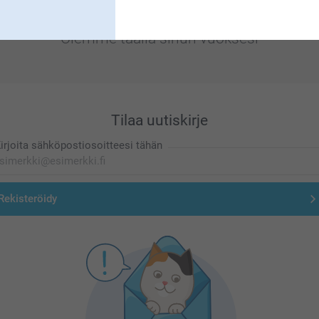
Olemme täällä sinun vuoksesi
Tilaa uutiskirje
irjoita sähköpostiosoitteesi tähän
Rekisteröidy