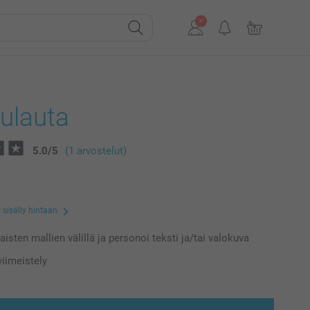
ulauta
5.0
/
5
(1 arvostelut)
 sisälly hintaan
laisten mallien välillä ja personoi teksti ja/tai valokuva
iimeistely