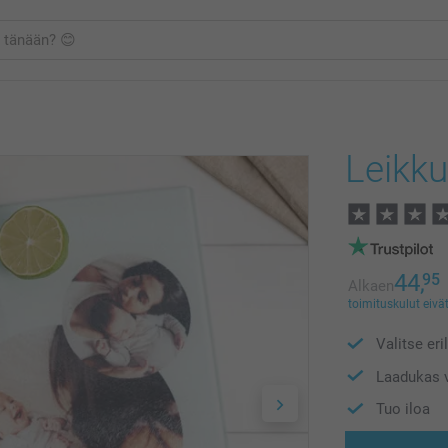
Leikku
44,
95
Alkaen
toimituskulut eivät
Valitse eri
Laadukas v
Tuo iloa