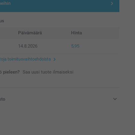
neihin
us
Päivämäärä
Hinta
14.8.2026
5,95
etoja toimitusvaihtoehdoista
 pieleen?
Saa uusi tuote ilmaiseksi
sto
at euroina, sisältävät arvonlisäveron ja eivät sisällä