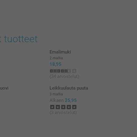
t tuotteet
Emalimuki
2 mallia
18,95
(34 arvostelut)
muovi
Leikkuulauta puuta
3 mallia
Alkaen
25,95
(3 arvostelut)