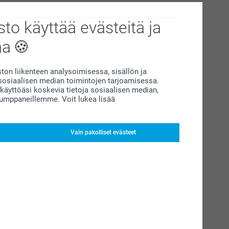
to käyttää evästeitä ja
aa
on liikenteen analysoimisessa, sisällön ja
siaalisen median toimintojen tarjoamisessa.
äyttöäsi koskevia tietoja sosiaalisen median,
kumppaneillemme. Voit lukea lisää
Vain pakolliset evästeet