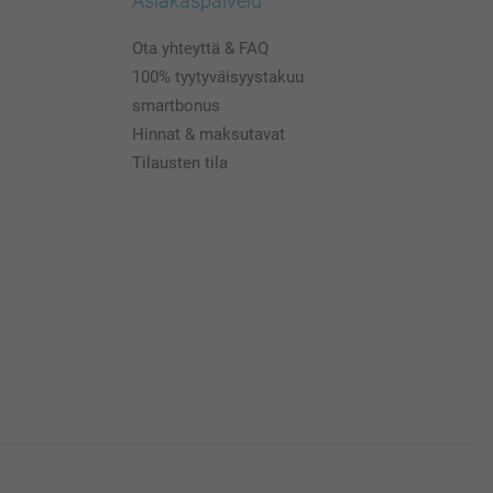
Asiakaspalvelu
Ota yhteyttä & FAQ
100% tyytyväisyystakuu
smartbonus
Hinnat & maksutavat
Tilausten tila