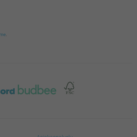
mme
.