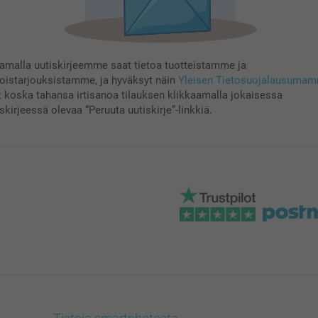
aamalla uutiskirjeemme saat tietoa tuotteistamme ja
koistarjouksistamme, ja hyväksyt näin
Yleisen Tietosuojalausuma
t koska tahansa irtisanoa tilauksen klikkaamalla jokaisessa
skirjeessä olevaa “Peruuta uutiskirje”-linkkiä.