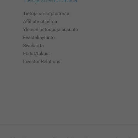
Tietoja smartphotosta
Tietoja smartphotosta
Affiliate ohjelma
Yleinen tietosuojalausunto
Evästekäytäntö
Sivukartta
Ehdot/takuut
Investor Relations