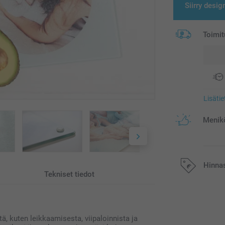
Siirry desig
Toimit
Lisäti
Menikö
Hinna
Tekniset tiedot
Kaikki hinnat ov
postikuluja.
ä, kuten leikkaamisesta, viipaloinnista ja