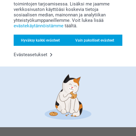
Bonusta kaikista tilauksista
toimintojen tarjoamisessa. Lisäksi me jaamme
verkkosivuston käyttöäsi koskevia tietoja
sosiaalisen median, mainonnan ja analytiikan
yhteistyökumppaneillemme. Voit lukea lisää
evästekäytännöistämme
täältä.
Hyväksy kaikki evästeet
Vain pakolliset evästeet
Etsitkö inspiraatiota?
Evästeasetukset
Olemme täällä sinun vuoksesi