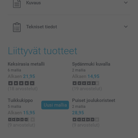
Kuvaus
eivät sisällä postikuluja.
Tekniset tiedot
Liittyvät tuotteet
Keksirasia metalli
Sydänmuki kuvalla
6 mallia
2 mallia
Alkaen
21,95
Alkaen
14,95
(18 arvostelut)
(19 arvostelut)
Tuikkukippo
Puiset joulukoristeet
Uusi mallia
5 mallia
2 mallia
Alkaen
15,95
28,95
(9 arvostelut)
(9 arvostelut)