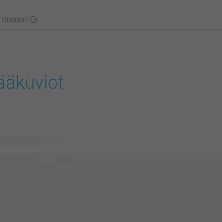
ääkuviot
vissä olevaa mallia