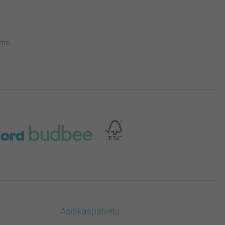
mme
.
Asiakaspalvelu