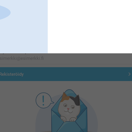
Olemme täällä sinun vuoksesi
Tilaa uutiskirje
irjoita sähköpostiosoitteesi tähän
Rekisteröidy