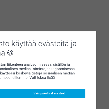
to käyttää evästeitä ja
aa
on liikenteen analysoimisessa, sisällön ja
siaalisen median toimintojen tarjoamisessa.
äyttöäsi koskevia tietoja sosiaalisen median,
kumppaneillemme. Voit lukea lisää
Vain pakolliset evästeet