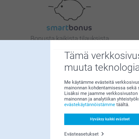
Bonusta kaikista tilauksista
Tämä verkkosivus
muuta teknologi
Me käytämme evästeitä verkkosivust
mainonnan kohdentamisessa sekä so
Etsitkö inspiraatiota?
Lisäksi me jaamme verkkosivuston k
mainonnan ja analytiikan yhteistyö
evästekäytännöistämme
täältä.
Hyväksy kaikki evästeet
Evästeasetukset