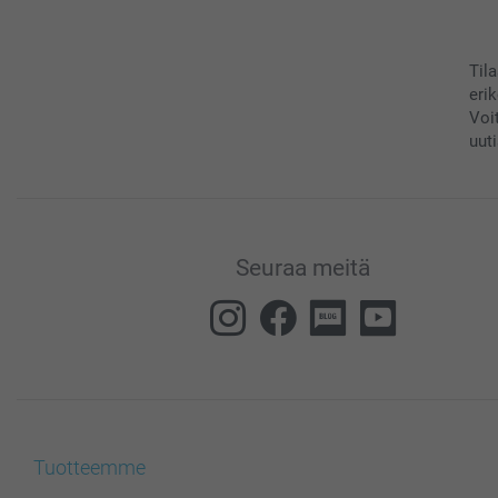
Til
eri
Voi
uuti
Seuraa meitä
Tuotteemme