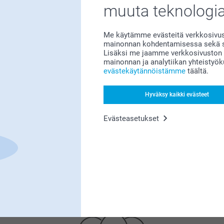
Tyytyväisyystakuu
muuta teknologi
Me käytämme evästeitä verkkosivust
mainonnan kohdentamisessa sekä so
Lisäksi me jaamme verkkosivuston k
mainonnan ja analytiikan yhteistyö
evästekäytännöistämme
täältä.
Bonusta kaikista tilauksista
Hyväksy kaikki evästeet
Evästeasetukset
Etsitkö inspiraatiota?