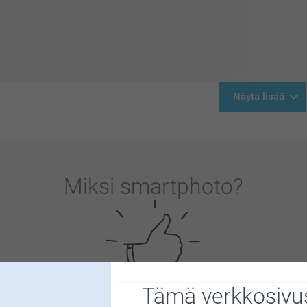
Näytä lisää
Miksi
smartphoto
?
Tämä verkkosivus