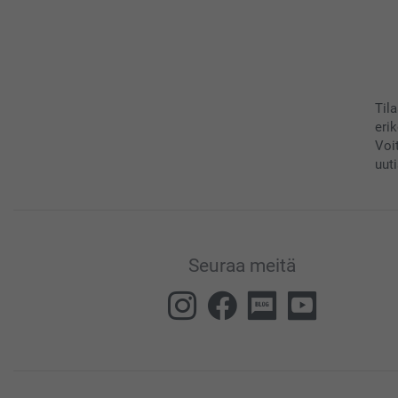
Til
eri
Voi
uuti
Seuraa meitä