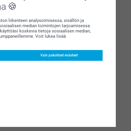
aa
on liikenteen analysoimisessa, sisällön ja
siaalisen median toimintojen tarjoamisessa.
äyttöäsi koskevia tietoja sosiaalisen median,
kumppaneillemme. Voit lukea lisää
Vain pakolliset evästeet