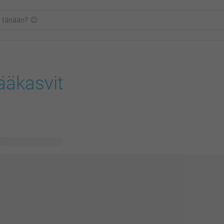
ääkasvit
vissä olevaa mallia