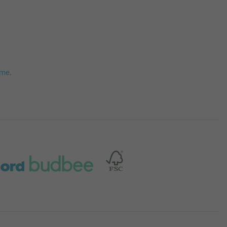
mme
.