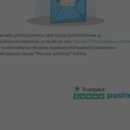
aamalla uutiskirjeemme saat tietoa tuotteistamme ja
koistarjouksistamme, ja hyväksyt näin
Yleisen Tietosuojalausuma
t koska tahansa irtisanoa tilauksen klikkaamalla jokaisessa
skirjeessä olevaa “Peruuta uutiskirje”-linkkiä.