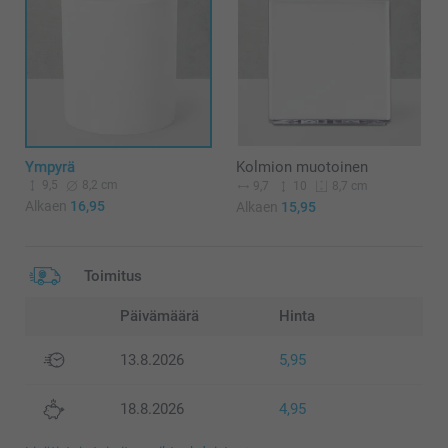
Ympyrä
Kolmion muotoinen
9,5
8,2 cm
9,7
10
8,7 cm
Alkaen
16,95
Alkaen
15,95
Toimitus
Päivämäärä
Hinta
13.8.2026
5,95
18.8.2026
4,95