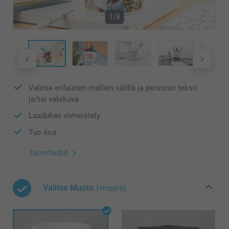
1/8
Valitse erilaisten mallien välillä ja personoi teksti
ja/tai valokuva
Laadukas viimeistely
Tuo iloa
Tuotetiedot
Valitse Muoto
(Ympyrä)