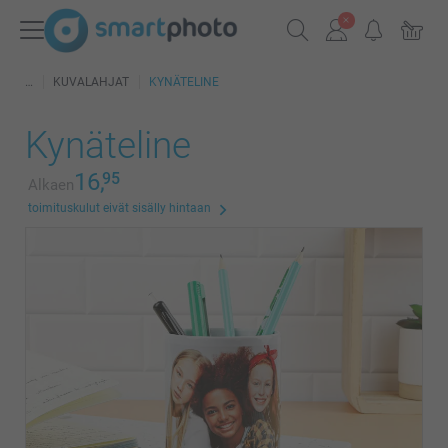
KUVALAHJAT
KYNÄTELINE
Kynäteline
16,
95
Alkaen
toimituskulut eivät sisälly hintaan