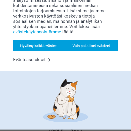
analysoimisessa, sisällön ja mainonnan
kohdentamisessa sekä sosiaalisen median
Tyytyväisyystakuu
toimintojen tarjoamisessa. Lisäksi me jaamme
verkkosivuston käyttöäsi koskevia tietoja
sosiaalisen median, mainonnan ja analytiikan
yhteistyökumppaneillemme. Voit lukea lisää
evästekäytännöistämme
täältä.
Hyväksy kaikki evästeet
Vain pakolliset evästeet
Evästeasetukset
Bonusta kaikista tilauksista
Etsitkö inspiraatiota?