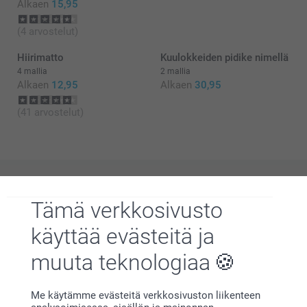
Alkaen
15,95
(4 arvostelut)
Hiirimatto
Kuulokkeiden pidike nimellä
4 mallia
2 mallia
Alkaen
12,95
Alkaen
30,95
(41 arvostelut)
Miksi
smartphoto
?
Tämä verkkosivusto
käyttää evästeitä ja
muuta teknologiaa
Me käytämme evästeitä verkkosivuston liikenteen