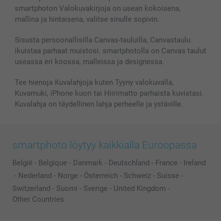
smartphoton Valokuvakirjoja on usean kokoisena,
Kaikki kuvatuotteet
mallina ja hintaisena, valitse sinulle sopivin.
Sisusta persoonallisilla Canvas-tauluilla, Canvastaulu
ikuistaa parhaat muistosi. smartphotolla on Canvas taulut
useassa eri koossa, malleissa ja designessa.
Tee hienoja Kuvalahjoja kuten Tyyny valokuvalla,
Kuvamuki, iPhone kuori tai Hiirimatto parhaista kuvistasi.
Kuvalahja on täydellinen lahja perheelle ja ystäville.
smartphoto löytyy kaikkialla Euroopassa
België
-
Belgique
-
Danmark
-
Deutschland
-
France
-
Ireland
-
Nederland
-
Norge
-
Österreich
-
Schweiz
-
Suisse
-
Switzerland
-
Suomi
-
Sverige
-
United Kingdom
-
Other Countries