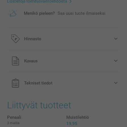
Lisätietoja toimitusvaihtoehdoista
Menikö pieleen?
Saa uusi tuote ilmaiseksi
Hinnasto
Kaikki hinnat ovat euroina, sisältävät arvonlisäveron ja
Kuvaus
eivät sisällä postikuluja.
Tekniset tiedot
Liittyvät tuotteet
Penaali
Muistilehtiö
3 mallia
19,95