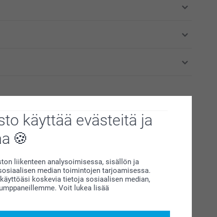
to käyttää evästeitä ja
aa
on liikenteen analysoimisessa, sisällön ja
AI-muokkausohjelmasta
siaalisen median toimintojen tarjoamisessa.
äyttöäsi koskevia tietoja sosiaalisen median,
kumppaneillemme. Voit lukea lisää
äin voit helposti kustomoida omia kuviasi verkossa! Nämä
eiset suodattimet, AI-suodattimet analysoivat ja ymmärtävät
.