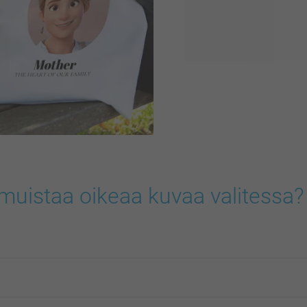
AI-filtterimme avulla muutat
ilman minkäänlaisia suunnit
erityistä upeiden AI-tyylien
Täydellinen lahja ystäville,
 muistaa oikeaa kuvaa valitessa?