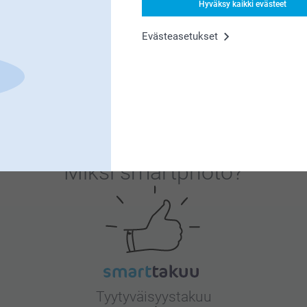
Hyväksy kaikki evästeet
Evästeasetukset
insovelluksemme on siihen erinomainen valinta. Alustamme tarjoaa 
si perheellesi ja ystävillesi. Voit käyttää kaikkia perustoimintoja 
Miksi
smartphoto
?
Tyytyväisyystakuu