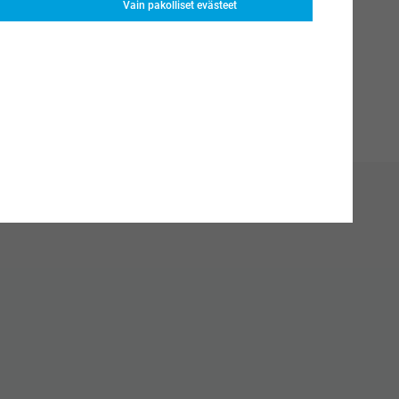
Vain pakolliset evästeet
ammattitason tuloksia selfieiden ja muotokuvien
maksutta, mikä tekee siitä täydellisen satunnaisille