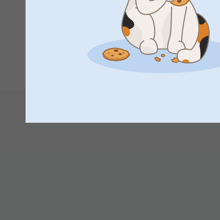
Mikä on AI-suodatintehoste?
Haluatko luoda tekoälykuvia helposti? Ilmainen AI-suodat
hauskoihin muokkauksiin, jotka sopivat erinomaisesti lahjoik
käyttäjille.