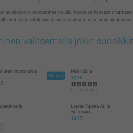
si hauskojen AI-suodattimien avulla. Muuta perhepotretit hurmaaviksi
la voit lisätä valokuviisi hauskoja tehosteita ja luoda ainutlaatuisi
inen valitsemalla jokin suosikk
äinten muotokuvia
Muki AI:lla
Uutuus
12,95
95
(1 arvostelut)
odattimella
Lasten T-paita AI:lla
Yli 10 mallia
18,95
t)