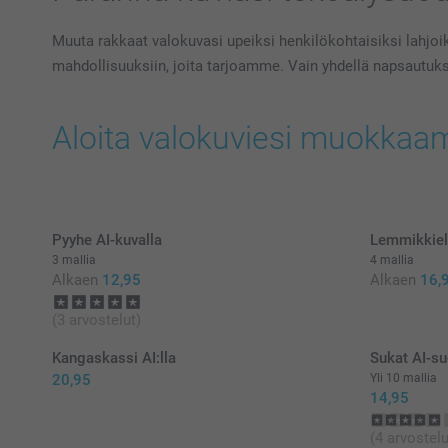
Muuta rakkaat valokuvasi upeiksi henkilökohtaisiksi lahjoik
mahdollisuuksiin, joita tarjoamme. Vain yhdellä napsautuksel
Aloita valokuviesi muokkaam
Pyyhe AI-kuvalla
Lemmikkiel
3 mallia
4 mallia
Alkaen
12,95
Alkaen
16,
(3 arvostelut)
Kangaskassi AI:lla
Sukat AI-su
20,95
Yli 10 mallia
14,95
(4 arvostelu