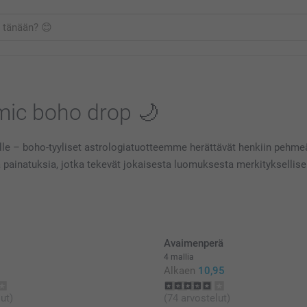
smic boho drop 🌙
joille – boho-tyyliset astrologiatuotteemme herättävät henkiin peh
siä painatuksia, jotka tekevät jokaisesta luomuksesta merkitykselli
Avaimenperä
4 mallia
Alkaen
10,95
ut)
(74 arvostelut)