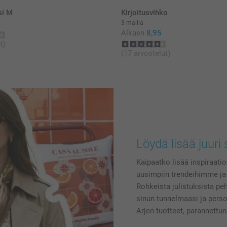
si M
Kirjoitusvihko
3 mallia
Alkaen
8,95
t)
(17 arvostelut)
Löydä lisää juuri 
Kaipaatko lisää inspiraatiot
uusimpiin trendeihimme ja
Rohkeista julistuksista pehm
sinun tunnelmaasi ja perso
Arjen tuotteet, parannettun