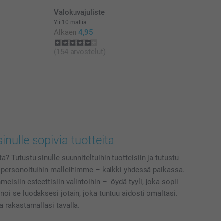
Valokuvajuliste
Yli 10 mallia
Alkaen
4,95
(154 arvostelut)
sinulle sopivia tuotteita
a? Tutustu sinulle suunniteltuihin tuotteisiin ja tutustu
 personoituihin malleihimme – kaikki yhdessä paikassa.
eisiin esteettisiin valintoihin – löydä tyyli, joka sopii
noi se luodaksesi jotain, joka tuntuu aidosti omaltasi.
a rakastamallasi tavalla.