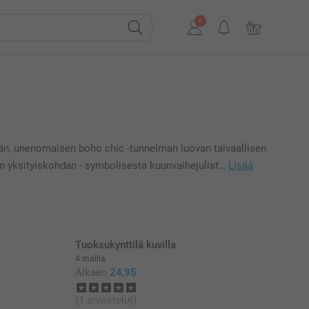
meän, unenomaisen boho chic -tunnelman luovan taivaallisen
sen yksityiskohdan - symbolisesta kuunvaihejulist…
Lisää
Tuoksukynttilä kuvilla
4 mallia
Alkaen
24,95
(1 arvostelut)