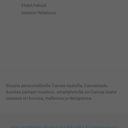
Ehdot/takuut
Investor Relations
Sisusta persoonallisilla Canvas-tauluilla, Canvastaulu
ikuistaa parhaat muistosi. smartphotolla on Canvas taulut
useassa eri koossa, malleissa ja designessa.
smartphoto löytyy kaikkialla Euroopassa