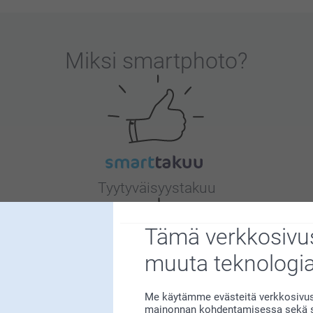
Miksi
smartphoto
?
Tyytyväisyystakuu
Tämä verkkosivus
muuta teknologi
Me käytämme evästeitä verkkosivust
Bonusta kaikista tilauksista
mainonnan kohdentamisessa sekä so