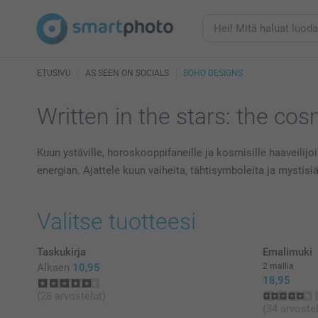
ETUSIVU
AS SEEN ON SOCIALS
BOHO DESIGNS
Written in the stars: the co
Kuun ystäville, horoskooppifaneille ja kosmisille haaveili
energian. Ajattele kuun vaiheita, tähtisymboleita ja mysti
Valitse tuotteesi
Taskukirja
Emalimuki
Alkaen
10,95
2 mallia
18,95
(28 arvostelut)
(34 arvostel