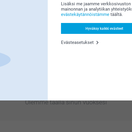
Lisäksi me jaamme verkkosivuston k
mainonnan ja analytiikan yhteistyö
evästekäytännöistämme
täältä.
Hyväksy kaikki evästeet
Evästeasetukset
Etsitkö inspiraatiota?
Olemme täällä sinun vuoksesi