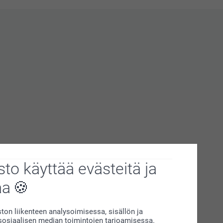
to käyttää evästeitä ja
aa
on liikenteen analysoimisessa, sisällön ja
siaalisen median toimintojen tarjoamisessa.