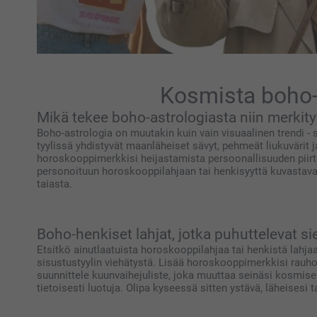
Kosmista boho-e
Mikä tekee boho-astrologiasta niin merkity
Boho-astrologia on muutakin kuin vain visuaalinen trendi - s
tyylissä yhdistyvät maanläheiset sävyt, pehmeät liukuvärit ja
horoskooppimerkkisi heijastamista persoonallisuuden piirte
personoituun horoskooppilahjaan tai henkisyyttä kuvastavaan
taiasta.
Boho-henkiset lahjat, jotka puhuttelevat si
Etsitkö ainutlaatuista horoskooppilahjaa tai henkistä lahja
sisustustyylin viehätystä. Lisää horoskooppimerkkisi rauhoit
suunnittele kuunvaihejuliste, joka muuttaa seinäsi kosmisek
tietoisesti luotuja. Olipa kyseessä sitten ystävä, läheisesi