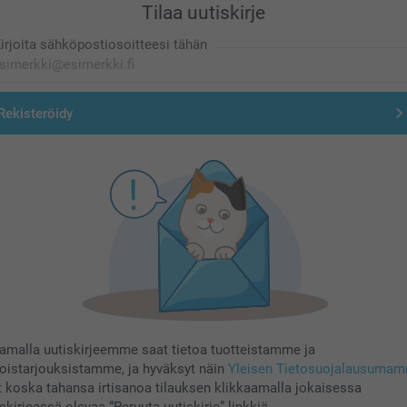
Tilaa uutiskirje
irjoita sähköpostiosoitteesi tähän
Rekisteröidy
aamalla uutiskirjeemme saat tietoa tuotteistamme ja
koistarjouksistamme, ja hyväksyt näin
Yleisen Tietosuojalausuma
t koska tahansa irtisanoa tilauksen klikkaamalla jokaisessa
skirjeessä olevaa “Peruuta uutiskirje”-linkkiä.