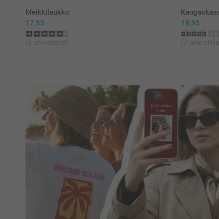
Meikkilaukku
Kangaskas
17,95
18,95
(3 arvostelut)
(7 arvostelu