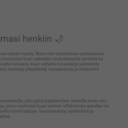
lmasi henkiin 🌙
kkaa taiteen kautta. Boho-chic-estetiikasta syntyneessä
n kiinnostunut kuun vaiheiden rauhoittavasta rytmistä tai
uutta tuovasta, kuun vaiheita kuvaavasta julisteesta
aita muistoja yhteydestä, tasapainosta ja sisäisestä
onoiduille, joka päivä käyttämillesi esineille boho chic -
a, johon merkitset kuun vaiheet reflektointia ajatellen tai
sille tuovia lahjoja - huomaavaisia, symbolisia ja
taikaa.