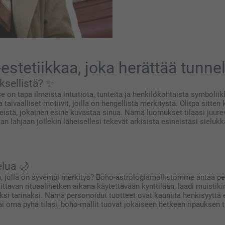
stetiikkaa, joka herättää tunne
ksellistä? ✨
e on tapa ilmaista intuitiota, tunteita ja henkilökohtaista symbolii
 taivaalliset motiivit, joilla on hengellistä merkitystä. Olitpa sitte
istä, jokainen esine kuvastaa sinua. Nämä luomukset tilaasi juurev
 lahjaan jollekin läheisellesi tekevät arkisista esineistäsi sielukk
elua 🌙
a, jolla on syvempi merkitys? Boho-astrologiamallistomme antaa pers
tavan rituaalihetken aikana käytettävään kynttilään, laadi muistikirj
si tarinaksi. Nämä personoidut tuotteet ovat kauniita henkisyyttä e
 tai oma pyhä tilasi, boho-mallit tuovat jokaiseen hetkeen ripauksen 