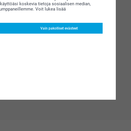
äyttöäsi koskevia tietoja sosiaalisen median,
kumppaneillemme. Voit lukea lisää
Vain pakolliset evästeet