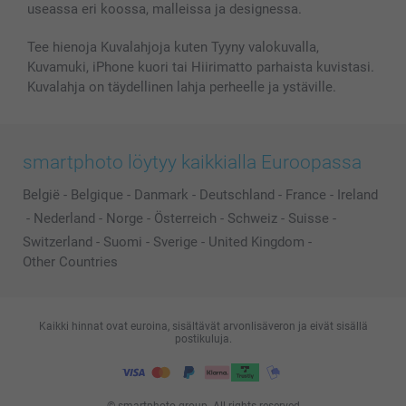
useassa eri koossa, malleissa ja designessa.
Kaikki kuvatuotteet
Tee hienoja Kuvalahjoja kuten Tyyny valokuvalla,
Kuvamuki, iPhone kuori tai Hiirimatto parhaista kuvistasi.
Kuvalahja on täydellinen lahja perheelle ja ystäville.
smartphoto löytyy kaikkialla Euroopassa
België
-
Belgique
-
Danmark
-
Deutschland
-
France
-
Ireland
-
Nederland
-
Norge
-
Österreich
-
Schweiz
-
Suisse
-
Switzerland
-
Suomi
-
Sverige
-
United Kingdom
-
Other Countries
Kaikki hinnat ovat euroina, sisältävät arvonlisäveron ja eivät sisällä
postikuluja.
© smartphoto group. All rights reserved