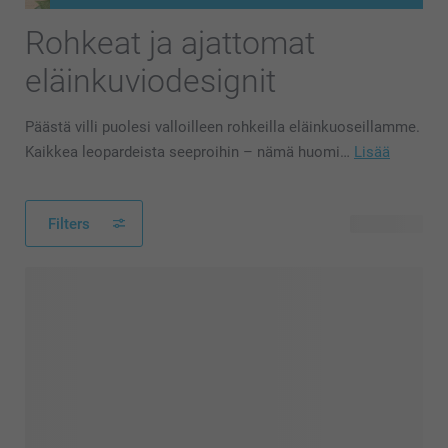
Rohkeat ja ajattomat
eläinkuviodesignit
Päästä villi puolesi valloilleen rohkeilla eläinkuoseillamme.
Kaikkea leopardeista seeproihin – nämä huomi…
Lisää
Filters
14 tuotetta