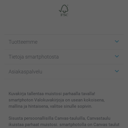
Tuotteemme
Etiketit
Tietoja smartphotosta
Kuvakortit
Kuvalahjat
Tietoja smartphotosta
Asiakaspalvelu
Kuvakirjat
Affiliate ohjelma
Canvas & Seinäkoristeet
Yleinen tietosuojalausunto
Ota yhteyttä & FAQ
Valokuvat, Julisteet & Taskukirjat
Evästekäytäntö
100% tyytyväisyystakuu
Kuvakirja tallentaa muistosi parhaalla tavalla!
Kännykkä & Tabletti
Sivukartta
smartbonus
smartphoton Valokuvakirjoja on usean kokoisena,
MyNameBook
Ehdot/takuut
Hinnat & maksutavat
mallina ja hintaisena, valitse sinulle sopivin.
Kuvakalenterit & Päivyrit
Investor Relations
Tilausten tila
Valokuvakehykset & Lisätarvikkeet
Sisusta persoonallisilla Canvas-tauluilla, Canvastaulu
ikuistaa parhaat muistosi. smartphotolla on Canvas taulut
Lahjakortti