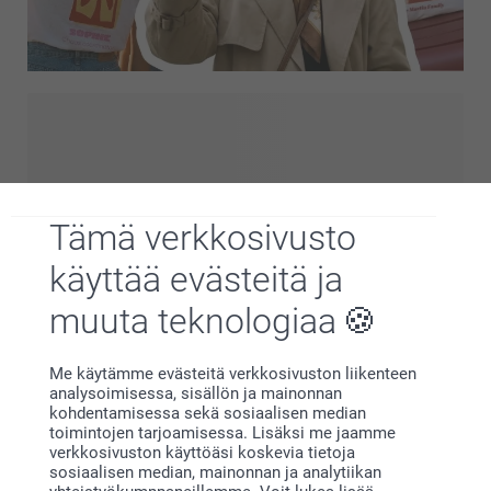
Kaipaatko lisää inspiraatiota? Tutustu sinulle
suunniteltuihin tuotteisiin ja tutustu uusimpiin
trendeihimme ja personoituihin malleihimme – kaikki
yhdessä paikassa. Rohkeista julistuksista pehmeisiin
esteettisiin valintoihin – löydä tyyli, joka sopii sinun
Tämä verkkosivusto
tunnelmaasi ja personoi se luodaksesi jotain, joka tuntuu
aidosti omaltasi. Arjen tuotteet, parannettuna
käyttää evästeitä ja
rakastamallasi tavalla.
muuta teknologiaa
Miksi
smartphoto
?
Me käytämme evästeitä verkkosivuston liikenteen
analysoimisessa, sisällön ja mainonnan
kohdentamisessa sekä sosiaalisen median
toimintojen tarjoamisessa. Lisäksi me jaamme
verkkosivuston käyttöäsi koskevia tietoja
sosiaalisen median, mainonnan ja analytiikan