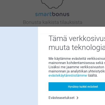
Bonusta kaikista tilauksista
Tämä verkkosivus
muuta teknologi
Me käytämme evästeitä verkkosivust
Etsitkö inspiraatiota?
mainonnan kohdentamisessa sekä so
Lisäksi me jaamme verkkosivuston k
mainonnan ja analytiikan yhteistyö
evästekäytännöistämme
täältä.
Hyväksy kaikki evästeet
Evästeasetukset
Olemme täällä sinun vuoksesi