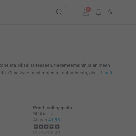
ratoneista pikselitaiteeseen, tiedemeemeihin ja animeen –
seiltä. Olipa kyse maailmojen rakentamisesta, pist…
Lisää
Printti collegepaita
Yli 10 mallia
Alkaen
41,95
(6 arvostelut)