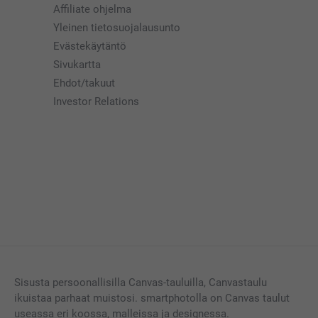
Affiliate ohjelma
Yleinen tietosuojalausunto
Evästekäytäntö
Sivukartta
Ehdot/takuut
Investor Relations
Sisusta persoonallisilla Canvas-tauluilla, Canvastaulu
ikuistaa parhaat muistosi. smartphotolla on Canvas taulut
useassa eri koossa, malleissa ja designessa.