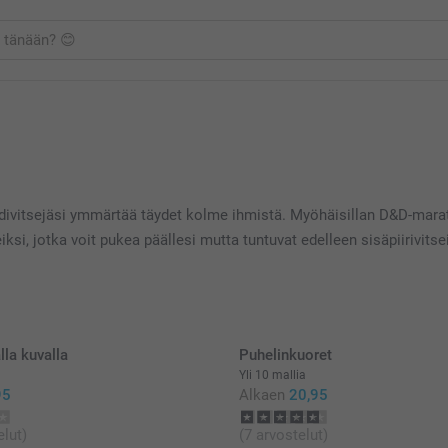
 koodivitsejäsi ymmärtää täydet kolme ihmistä. Myöhäisillan D&D-ma
iksi, jotka voit pukea päällesi mutta tuntuvat edelleen sisäpiirivit
lla kuvalla
Puhelinkuoret
Yli 10 mallia
95
Alkaen
20,95
elut)
(7 arvostelut)