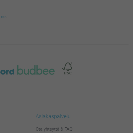
mme
.
Asiakaspalvelu
Ota yhteyttä & FAQ