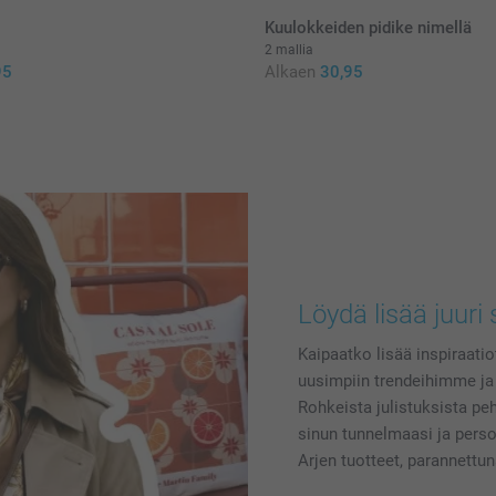
Kuulokkeiden pidike nimellä
2 mallia
95
Alkaen
30,95
Löydä lisää juuri 
Kaipaatko lisää inspiraatiot
uusimpiin trendeihimme ja
Rohkeista julistuksista pehm
sinun tunnelmaasi ja perso
Arjen tuotteet, parannettun