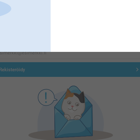
Tilaa uutiskirje
irjoita sähköpostiosoitteesi tähän
Rekisteröidy