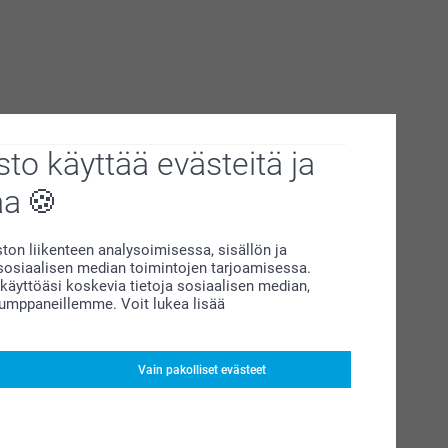
to käyttää evästeitä ja
aa
on liikenteen analysoimisessa, sisällön ja
siaalisen median toimintojen tarjoamisessa.
äyttöäsi koskevia tietoja sosiaalisen median,
kumppaneillemme. Voit lukea lisää
Vain pakolliset evästeet