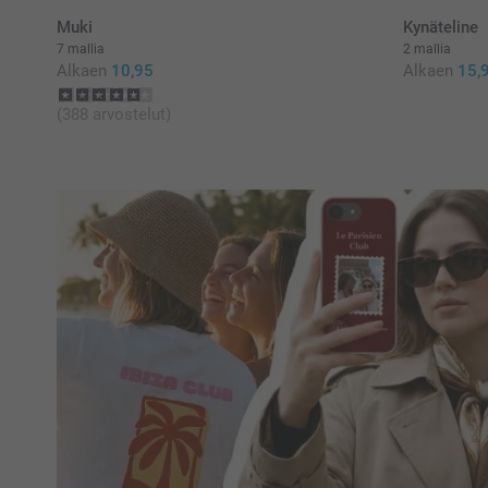
Muki
Kynäteline
7 mallia
2 mallia
Alkaen
10,95
Alkaen
15,
(388 arvostelut)