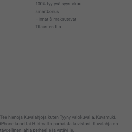
100% tyytyväisyystakuu
smartbonus
Hinnat & maksutavat
Tilausten tila
Tee hienoja Kuvalahjoja kuten Tyyny valokuvalla, Kuvamuki,
iPhone kuori tai Hiirimatto parhaista kuvistasi. Kuvalahja on
täydellinen lahja perheelle ja ystäville.