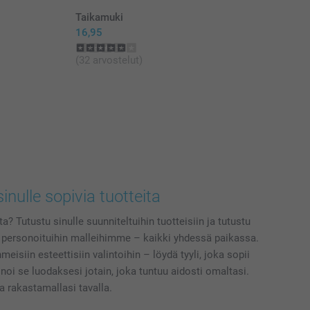
Taikamuki
16,95
(32 arvostelut)
sinulle sopivia tuotteita
a? Tutustu sinulle suunniteltuihin tuotteisiin ja tutustu
 personoituihin malleihimme – kaikki yhdessä paikassa.
eisiin esteettisiin valintoihin – löydä tyyli, joka sopii
noi se luodaksesi jotain, joka tuntuu aidosti omaltasi.
a rakastamallasi tavalla.