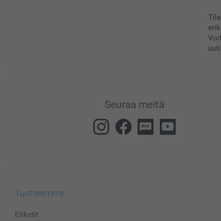
Til
eri
Voi
uuti
Seuraa meitä
Tuotteemme
Etiketit