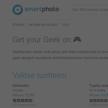
ETUSIVU
AS SEEN ON SOCIALS
GEEK
Get your Geek on 🎮
Fanittamasi aiheet ovat pyhiä, peli-iltasi intensiivisiä ja
geek designit muuttavat nörttiharrastuksesi hienoiksi printe
Valitse tuotteesi
Hiirimatto
T-paita oma
4 mallia
Yli 10 mallia
Alkaen
12,95
Alkaen
15,
(41 arvostelut)
(240 arvost