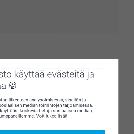
to käyttää evästeitä ja
aa
on liikenteen analysoimisessa, sisällön ja
siaalisen median toimintojen tarjoamisessa.
atio on vain yhden napsautuksen päässä! Astu sisään
äyttöäsi koskevia tietoja sosiaalisen median,
t kaiken, mitä tarvitset tuodaksesi juhlapyhiin lisää iloa ja
kumppaneillemme. Voit lukea lisää
kohtaisen sydämellisistä lahjoista kimalteleviin
kutsuihin – kokoelmamme auttaa sinua herättämään ideasi