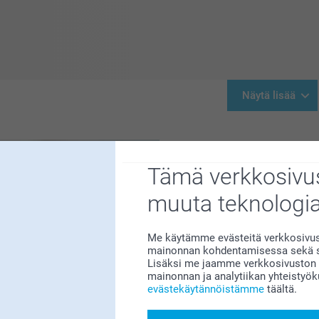
Näytä lisää
Tämä verkkosivus
muuta teknologi
Me käytämme evästeitä verkkosivust
mainonnan kohdentamisessa sekä so
Ei huolta – joulun inspira
Lisäksi me jaamme verkkosivuston k
ja löydä
mainonnan ja analytiikan yhteistyö
yhteenkuuluvuutta. Henkilö
evästekäytännöistämme
täältä.
koristeisiin ja juhlaviin 