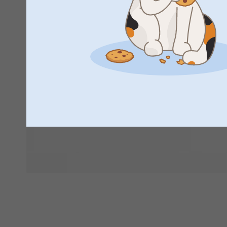
Kaipaatko lisää inspiraatiota? Tutustu sinulle suunniteltuihin
uusimpiin trendeihimme ja personoituihin malleihimme – k
Rohkeista julistuksista pehmeisiin esteettisiin valintoihin – 
sinun tunnelmaasi ja personoi se luodaksesi jotain, joka tu
Arjen tuotteet, parannettuna rakastamallasi tavalla.