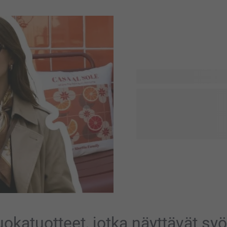
Kaipaatko lisää inspiraatiot
uusimpiin trendeihimme ja
Rohkeista julistuksista pehm
sinun tunnelmaasi ja perso
Arjen tuotteet, parannettun
uokatuotteet, jotka näyttävät syö