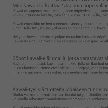
Mitä kawaii tarkoittaa? Japanin söpö val
Kawaii on Japanin maailmanlaajuinen söpöyden lahja - sana, 
koko kulttuurista liikettä, joka sai alkunsa 1970-luvulla, j
Kawaii-estetiikka on heti tunnistettavissa: ylisuuret silmät
kuten Hello Kittystä, nykyaikaisiin anime-hahmoihin, kawaii
Nykyään kawaii tarkoittaa paljon muutakin kuin vain söpöltä
Kawaiista on tullut hyvän olon estetiikka, joka inspiroi ede
Söpöt kawaii-eläinmallit, jotka varastavat 
Kuvittele mielessäsi: kawaii-sammakko, jolla on ikoniset su
leikkuulaudassa. Nämä eivät ole pelkkiä lahjoja, vaan puh
ilmeikkäisiin pieniin kasvoihin, kawaii-eläinmallimme tuovat
Kawaii-tyylisiä tuotteita jokaiseen tunnelm
Oletko valmis hemmottelemaan itseäsi tai yllättämään jonkun 
kaikkialla rakastuvat räätälöityihin hahmoihin kaikenlaisiss
Kawaii-estetiikka tekee arkisista esineistä ihastuttavia kesk