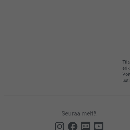
Til
eri
Voi
uuti
Seuraa meitä