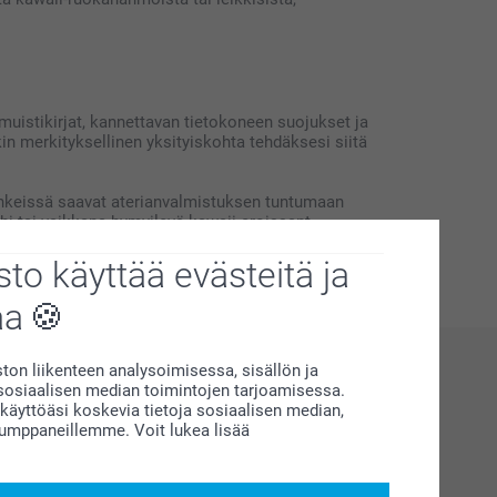
 muistikirjat, kannettavan tietokoneen suojukset ja
kin merkityksellinen yksityiskohta tehdäksesi siitä
yhkeissä saavat aterianvalmistuksen tuntumaan
shi tai vaikkapa hymyilevä kawaii-croissant.
ttelu tai huomaavainen personoitu lahja.
to käyttää evästeitä ja
aa
on liikenteen analysoimisessa, sisällön ja
siaalisen median toimintojen tarjoamisessa.
äyttöäsi koskevia tietoja sosiaalisen median,
kumppaneillemme. Voit lukea lisää