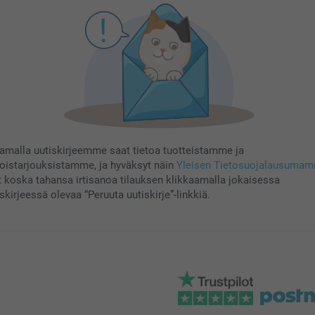
aamalla uutiskirjeemme saat tietoa tuotteistamme ja
koistarjouksistamme, ja hyväksyt näin
Yleisen Tietosuojalausuma
t koska tahansa irtisanoa tilauksen klikkaamalla jokaisessa
skirjeessä olevaa “Peruuta uutiskirje”-linkkiä.