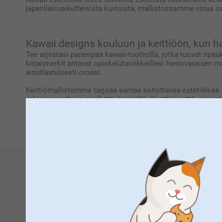
japanilaisvaikutteisista kuvioista, mallistossamme sinua o
Kawaii designs kouluun ja keittiöön, kun hal
Tee arjestasi parempaa kawaii-tuotteilla, jotka tuovat ripa
kirjanmerkit antavat opiskelutarvikkeillesi hienovaraisen mu
ainutlaatuisesti omasi.
Keittiömallistomme tarjoaa samaa kohottavaa estetiikkaa. 
valoisammalta ja miellyttävämmältä. Kuvittele, että valmista
Nämä kawaii-tuotteet tuovat pirteyttä ja hyvää oloa mihin ta