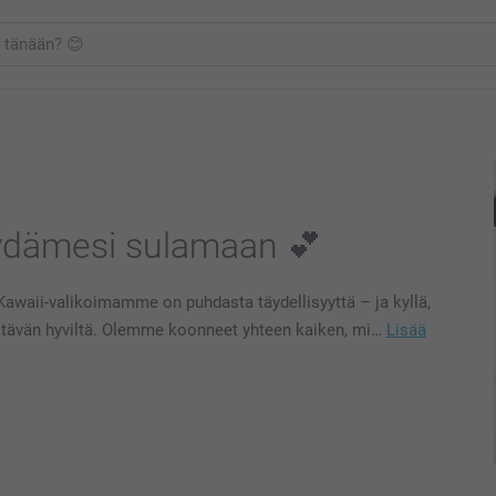
 sydämesi sulamaan 💕
waii-valikoimamme on puhdasta täydellisyyttä – ja kyllä,
yötävän hyviltä. Olemme koonneet yhteen kaiken, mi…
Lisää