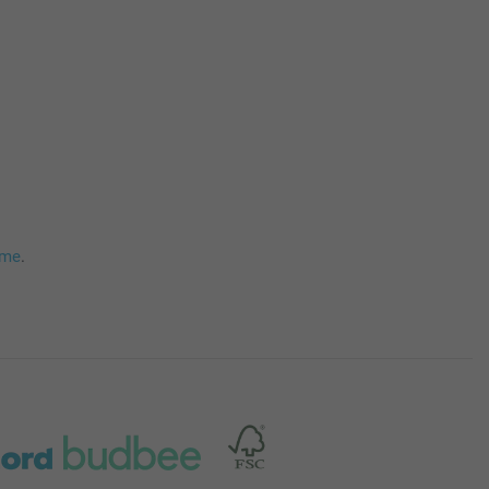
mme
.