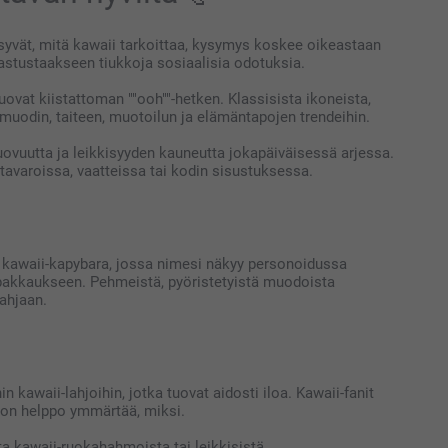
ysyvät, mitä kawaii tarkoittaa, kysymys koskee oikeastaan
 vastustaakseen tiukkoja sosiaalisia odotuksia.
uovat kiistattoman ""ooh""-hetken. Klassisista ikoneista,
 muodin, taiteen, muotoilun ja elämäntapojen trendeihin.
luovuutta ja leikkisyyden kauneutta jokapäiväisessä arjessa.
itavaroissa, vaatteissa tai kodin sisustuksessa.
ai kawaii-kapybara, jossa nimesi näkyy personoidussa
 pakkaukseen. Pehmeistä, pyöristetyistä muodoista
lahjaan.
 kawaii-lahjoihin, jotka tuovat aidosti iloa. Kawaii-fanit
na on helppo ymmärtää, miksi.
sta kawaii-ruokahahmoista tai leikkisistä,