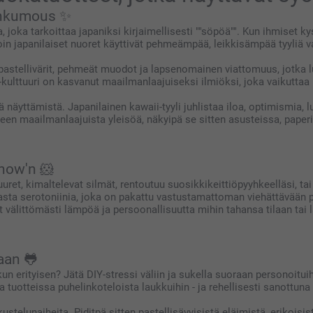
lankumous ✨
joka tarkoittaa japaniksi kirjaimellisesti ""söpöä"". Kun ihmiset k
olloin japanilaiset nuoret käyttivät pehmeämpää, leikkisämpää tyyliä
, pastellivärit, pehmeät muodot ja lapsenomainen viattomuus, jotka l
-kulttuuri on kasvanut maailmanlaajuiseksi ilmiöksi, joka vaikuttaa
 näyttämistä. Japanilainen kawaii-tyyli juhlistaa iloa, optimismia, 
lleen maailmanlaajuista yleisöä, näkyipä se sitten asusteissa, paper
show'n 🐹
uret, kimaltelevat silmät, rentoutuu suosikkikeittiöpyyhkeelläsi, t
dasta serotoniinia, joka on pakattu vastustamattoman viehättävään
 välittömästi lämpöä ja persoonallisuutta mihin tahansa tilaan tai 
aan 🐸
erityisen? Jätä DIY-stressi väliin ja sukella suoraan personoituihin
a tuotteissa puhelinkoteloista laukkuihin - ja rehellisesti sanottu
ustelunaiheita. Piditpä sitten pastellisävyisistä eläimistä, erikoisi