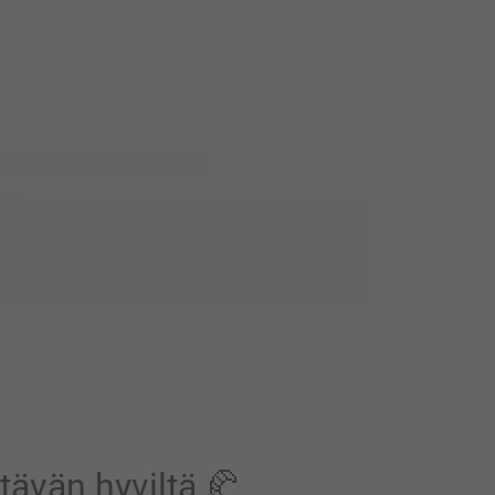
a? Tutustu sinulle suunniteltuihin tuotteisiin ja tutustu
 personoituihin malleihimme – kaikki yhdessä paikassa.
eisiin esteettisiin valintoihin – löydä tyyli, joka sopii
noi se luodaksesi jotain, joka tuntuu aidosti omaltasi.
a rakastamallasi tavalla.
tävän hyviltä 🥐