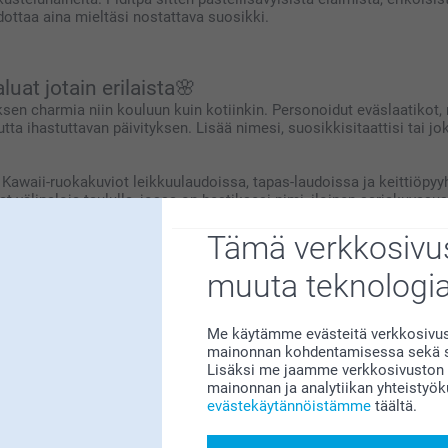
dottaa aina mieltäsi nostattava suosikki.
uat jotain erilaista🌸
uksen charmia niin kouluun kuin kotiinkin. Personoidut eväslaatikot,
tta ihastuttavan päivityksen. Lisää nimesi, suosikkisitaattisi tai jo
Kawaii-ruokakuviot leikkuulaudoissa, tapas-laudoissa ja keittiöpy
t välipaloja taululla, jossa on bestiksesi nimi, iloinen sarjakuvasu
hansa tilaan tai arjen rutiiniin olipa kyseessä sitten itsesi hemmo
Tämä verkkosivus
muuta teknologi
Me käytämme evästeitä verkkosivust
mainonnan kohdentamisessa sekä so
Miksi
smartphoto
?
Lisäksi me jaamme verkkosivuston k
mainonnan ja analytiikan yhteistyö
evästekäytännöistämme
täältä.