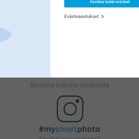
Hyväksy kaikki evästeet
Evästeasetukset
Tyytyväisyystakuu
Bonusta kaikista tilauksista