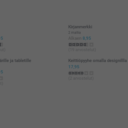
Kirjanmerkki
2 mallia
95
Alkaen
8,95
ut)
(19 arvostelut)
ille ja tabletille
Keittiöpyyhe omalla designillla
17,95
95
(2 arvostelut)
t)