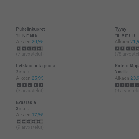
Puhelinkuoret
Tyyny
Yli 10 mallia
Yli 10 mallia
Alkaen
20,95
Alkaen
21,
(7 arvostelut)
(78 arvostel
Leikkuulauta puuta
Kotelo läppär
3 mallia
3 mallia
Alkaen
25,95
Alkaen
23,
(3 arvostelut)
(9 arvostelu
Eväsrasia
3 mallia
Alkaen
17,95
(9 arvostelut)