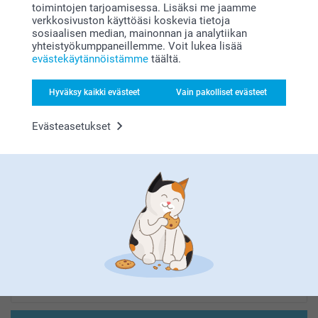
toimintojen tarjoamisessa. Lisäksi me jaamme
verkkosivuston käyttöäsi koskevia tietoja
sosiaalisen median, mainonnan ja analytiikan
Etsitkö inspiraatiota?
yhteistyökumppaneillemme. Voit lukea lisää
evästekäytännöistämme
täältä.
Hyväksy kaikki evästeet
Vain pakolliset evästeet
Evästeasetukset
Olemme täällä sinun vuoksesi
Tilaa uutiskirje
Kirjoita sähköpostiosoitteesi tähän