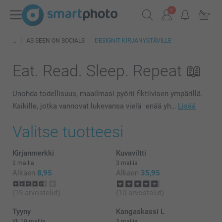
AS SEEN ON SOCIALS
DESIGNIT KIRJANYSTÄVILLE
Eat. Read. Sleep. Repeat 📖
Unohda todellisuus, maailmasi pyörii fiktiivisen ympärillä.
Kaikille, jotka vannovat lukevansa vielä "enää yh…
Lisää
Valitse tuotteesi
Kirjanmerkki
Kuvaviltti
2 mallia
3 mallia
Alkaen
8,95
Alkaen
35,95
(19 arvostelut)
(10 arvostelut)
Tyyny
Kangaskassi L
Yli 10 mallia
3 mallia