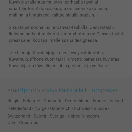
Kuvakirja tallentaa muistosi parhaalla tavalla!
Kännykkä & Tabletti
Sivukartta
smartbonus
smartphoton Valokuvakirjoja on usean kokoisena,
MyNameBook
Ehdot/takuut
Hinnat & maksutavat
mallina ja hintaisena, valitse sinulle sopivin.
Kuvakalenterit & Päivyrit
Investor Relations
Tilausten tila
Valokuvakehykset & Lisätarvikkeet
Sisusta persoonallisilla Canvas-tauluilla, Canvastaulu
ikuistaa parhaat muistosi. smartphotolla on Canvas taulut
Lahjakortti
useassa eri koossa, malleissa ja designessa.
Kaikki kuvatuotteet
Tee hienoja Kuvalahjoja kuten Tyyny valokuvalla,
Kuvamuki, iPhone kuori tai Hiirimatto parhaista kuvistasi.
Kuvalahja on täydellinen lahja perheelle ja ystäville.
smartphoto löytyy kaikkialla Euroopassa
België
-
Belgique
-
Danmark
-
Deutschland
-
France
-
Ireland
-
Nederland
-
Norge
-
Österreich
-
Schweiz
-
Suisse
-
Switzerland
-
Suomi
-
Sverige
-
United Kingdom
-
Other Countries