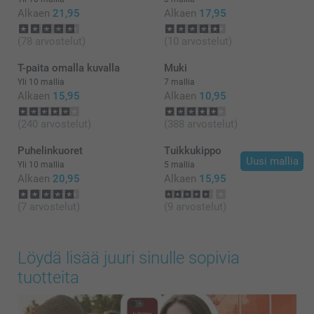
Alkaen
21,95
Alkaen
17,95
(78 arvostelut)
(10 arvostelut)
T-paita omalla kuvalla
Muki
Yli 10 mallia
7 mallia
Alkaen
15,95
Alkaen
10,95
(240 arvostelut)
(388 arvostelut)
Puhelinkuoret
Tuikkukippo
Uusi mallia
Yli 10 mallia
5 mallia
Alkaen
20,95
Alkaen
15,95
(7 arvostelut)
(9 arvostelut)
Löydä lisää juuri sinulle sopivia
tuotteita