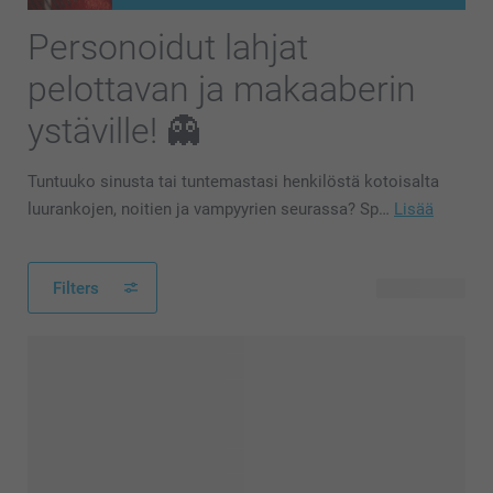
Personoidut lahjat
pelottavan ja makaaberin
ystäville! 👻
Tuntuuko sinusta tai tuntemastasi henkilöstä kotoisalta
luurankojen, noitien ja vampyyrien seurassa? Sp…
Lisää
Filters
102 tuotetta