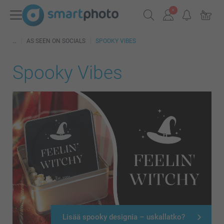
AS SEEN ON SOCIALS
SPOOKY VIBES
Spooky Vibes
Lisää spooky designia – uskallatko?