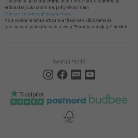
Tilaamalla uutiskirjeemme saat tietoa tuotteistamme ja
erikoistarjouksistamme, ja hyväksyt näin
Yleisen Tietosuojalausumamme
.
Voit koska tahansa irtisanoa tilauksen klikkaamalla
jokaisessa uutiskirjeessä olevaa “Peruuta uutiskirje”-linkkiä.
Seuraa meitä