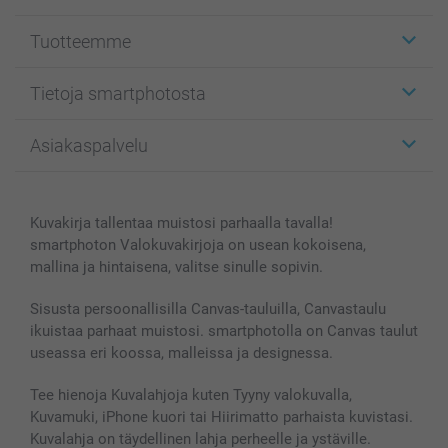
Tuotteemme
Etiketit
Tietoja smartphotosta
Kuvakortit
Kuvalahjat
Tietoja smartphotosta
Asiakaspalvelu
Kuvakirjat
Affiliate ohjelma
Canvas & Seinäkoristeet
Yleinen tietosuojalausunto
Ota yhteyttä & FAQ
Valokuvat, Julisteet & Taskukirjat
Evästekäytäntö
100% tyytyväisyystakuu
Kuvakirja tallentaa muistosi parhaalla tavalla!
Kännykkä & Tabletti
Sivukartta
smartbonus
smartphoton Valokuvakirjoja on usean kokoisena,
MyNameBook
Ehdot/takuut
Hinnat & maksutavat
mallina ja hintaisena, valitse sinulle sopivin.
Kuvakalenterit & Päivyrit
Investor Relations
Tilausten tila
Valokuvakehykset & Lisätarvikkeet
Sisusta persoonallisilla Canvas-tauluilla, Canvastaulu
ikuistaa parhaat muistosi. smartphotolla on Canvas taulut
Lahjakortti
useassa eri koossa, malleissa ja designessa.
Kaikki kuvatuotteet
Tee hienoja Kuvalahjoja kuten Tyyny valokuvalla,
Kuvamuki, iPhone kuori tai Hiirimatto parhaista kuvistasi.
Kuvalahja on täydellinen lahja perheelle ja ystäville.