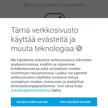
Bonusta kaikista tilauksista
Tämä verkkosivusto
käyttää evästeitä ja
muuta teknologiaa
Etsitkö inspiraatiota?
Me käytämme evästeitä verkkosivuston liikenteen
analysoimisessa, sisällön ja mainonnan
kohdentamisessa sekä sosiaalisen median
toimintojen tarjoamisessa. Lisäksi me jaamme
verkkosivuston käyttöäsi koskevia tietoja
sosiaalisen median, mainonnan ja analytiikan
yhteistyökumppaneillemme. Voit lukea lisää
Olemme täällä sinun vuoksesi
evästekäytännöistämme
täältä.
Hyväksy kaikki evästeet
Vain pakolliset evästeet