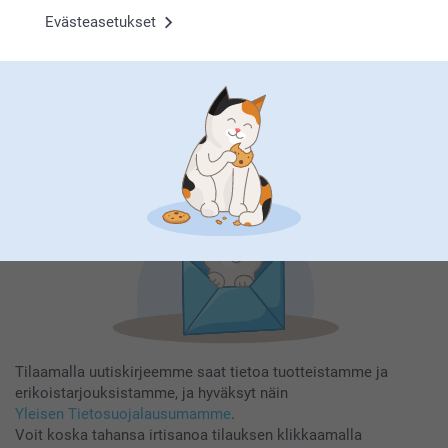
Evästeasetukset
Tilaa uutiskirje
Kirjoita sähköpostiosoitteesi tähän
Rekisteröidy
Tilaamalla uutiskirjeemme saat tietoa tuotteistamme ja
erikoistarjouksistamme, ja hyväksyt näin
Yleisen Tietosuojalausumamme
.
Voit koska tahansa irtisanoa tilauksen klikkaamalla