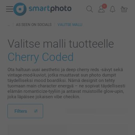
AS SEEN ON SOCIALS
VALITSE MALLI
Valitse malli tuotteelle
Cherry Coded
Ota haltuun uusi aesthetic ja deep cherry reds -sävyt sekä
vintage-mod-kuviot, jotka muuttavat sun photo dumpit
täydelliseksi mood boardiksi. Nämä designit on tehty
tuomaan main character energyä – ne sopivat täydellisesti
elämän romanticize-tyyliin ja antavat muistoille glow-upin,
joka läpäisee jokaisen vibe checkin.
Filters
12 käytettävissä olevaa mallia