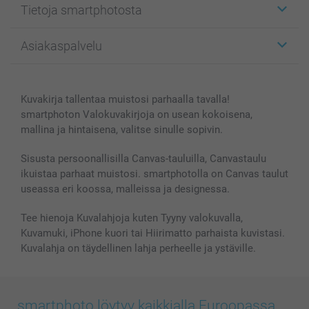
Tietoja smartphotosta
Kuvakortit
Kuvalahjat
Tietoja smartphotosta
Asiakaspalvelu
Kuvakirjat
Affiliate ohjelma
Canvas & Seinäkoristeet
Yleinen tietosuojalausunto
Ota yhteyttä & FAQ
Valokuvat, Julisteet & Taskukirjat
Evästekäytäntö
100% tyytyväisyystakuu
Kuvakirja tallentaa muistosi parhaalla tavalla!
Kännykkä & Tabletti
Sivukartta
smartbonus
smartphoton Valokuvakirjoja on usean kokoisena,
MyNameBook
Ehdot/takuut
Hinnat & maksutavat
mallina ja hintaisena, valitse sinulle sopivin.
Kuvakalenterit & Päivyrit
Investor Relations
Tilausten tila
Valokuvakehykset & Lisätarvikkeet
Sisusta persoonallisilla Canvas-tauluilla, Canvastaulu
ikuistaa parhaat muistosi. smartphotolla on Canvas taulut
Lahjakortti
useassa eri koossa, malleissa ja designessa.
Kaikki kuvatuotteet
Tee hienoja Kuvalahjoja kuten Tyyny valokuvalla,
Kuvamuki, iPhone kuori tai Hiirimatto parhaista kuvistasi.
Kuvalahja on täydellinen lahja perheelle ja ystäville.
smartphoto löytyy kaikkialla Euroopassa