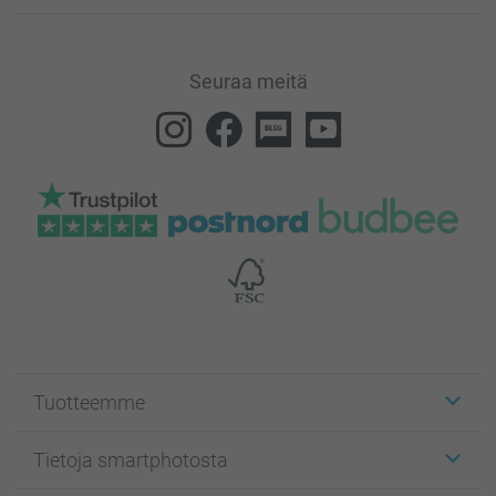
Seuraa meitä
Tuotteemme
Etiketit
Tietoja smartphotosta
Kuvakortit