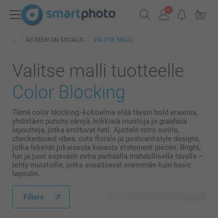
AS SEEN ON SOCIALS
VALITSE MALLI
Valitse malli tuotteelle
Color Blocking
Tämä color blocking -kokoelma elää täysin bold eraansa,
yhdistäen punchy värejä, leikkisiä muotoja ja graafisia
layoutteja, jotka erottuvat heti. Ajattele retro swirls,
checkerboard vibes, cute florals ja postcard-style designs,
jotka tekevät jokaisesta kuvasta statement piecen. Bright,
fun ja juuri sopivasti extra parhaalla mahdollisella tavalla –
tehty muistoille, jotka ansaitsevat enemmän kuin basic
layoutin.
Filters
35 käytettävissä olevaa mallia