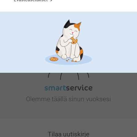
Etsitkö inspiraatiota?
Olemme täällä sinun vuoksesi
Tilaa uutiskirje