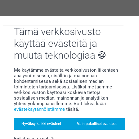
Miksi
smartphoto
?
Tämä verkkosivusto
käyttää evästeitä ja
muuta teknologiaa
Me käytämme evästeitä verkkosivuston liikenteen
Tyytyväisyystakuu
analysoimisessa, sisällön ja mainonnan
kohdentamisessa sekä sosiaalisen median
toimintojen tarjoamisessa. Lisäksi me jaamme
verkkosivuston käyttöäsi koskevia tietoja
sosiaalisen median, mainonnan ja analytiikan
yhteistyökumppaneillemme. Voit lukea lisää
evästekäytännöistämme
täältä.
Hyväksy kaikki evästeet
Vain pakolliset evästeet
Bonusta kaikista tilauksista
Evästeasetukset