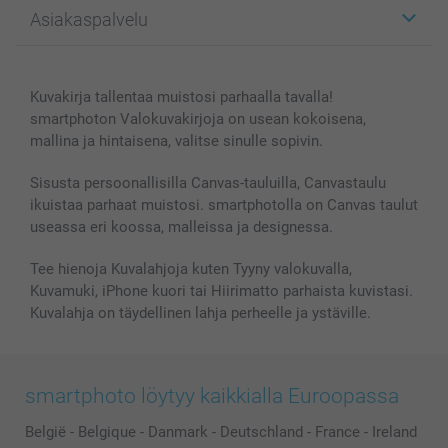
Kuvalahjat
Tietoja smartphotosta
Asiakaspalvelu
Kuvakirjat
Affiliate ohjelma
Canvas & Seinäkoristeet
Yleinen tietosuojalausunto
Ota yhteyttä & FAQ
Valokuvat, Julisteet & Taskukirjat
Evästekäytäntö
100% tyytyväisyystakuu
Kuvakirja tallentaa muistosi parhaalla tavalla!
Kännykkä & Tabletti
Sivukartta
smartbonus
smartphoton Valokuvakirjoja on usean kokoisena,
MyNameBook
Ehdot/takuut
Hinnat & maksutavat
mallina ja hintaisena, valitse sinulle sopivin.
Kuvakalenterit & Päivyrit
Investor Relations
Tilausten tila
Valokuvakehykset & Lisätarvikkeet
Sisusta persoonallisilla Canvas-tauluilla, Canvastaulu
ikuistaa parhaat muistosi. smartphotolla on Canvas taulut
Lahjakortti
useassa eri koossa, malleissa ja designessa.
Kaikki kuvatuotteet
Tee hienoja Kuvalahjoja kuten Tyyny valokuvalla,
Kuvamuki, iPhone kuori tai Hiirimatto parhaista kuvistasi.
Kuvalahja on täydellinen lahja perheelle ja ystäville.
smartphoto löytyy kaikkialla Euroopassa
België
-
Belgique
-
Danmark
-
Deutschland
-
France
-
Ireland