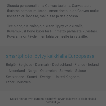
Valokuvakehykset & Lisätarvikkeet
Sisusta persoonallisilla Canvas-tauluilla, Canvastaulu
ikuistaa parhaat muistosi. smartphotolla on Canvas taulut
Lahjakortti
useassa eri koossa, malleissa ja designessa.
Kaikki kuvatuotteet
Tee hienoja Kuvalahjoja kuten Tyyny valokuvalla,
Kuvamuki, iPhone kuori tai Hiirimatto parhaista kuvistasi.
Kuvalahja on täydellinen lahja perheelle ja ystäville.
smartphoto löytyy kaikkialla Euroopassa
België
-
Belgique
-
Danmark
-
Deutschland
-
France
-
Ireland
-
Nederland
-
Norge
-
Österreich
-
Schweiz
-
Suisse
-
Switzerland
-
Suomi
-
Sverige
-
United Kingdom
-
Other Countries
Kaikki hinnat ovat euroina, sisältävät arvonlisäveron ja eivät sisällä
postikuluja.