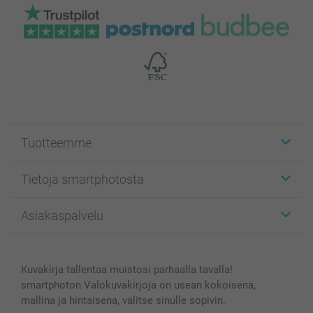
Tuotteemme
Etiketit
Tietoja smartphotosta
Kuvakortit
Kuvalahjat
Tietoja smartphotosta
Asiakaspalvelu
Kuvakirjat
Affiliate ohjelma
Canvas & Seinäkoristeet
Yleinen tietosuojalausunto
Ota yhteyttä & FAQ
Valokuvat, Julisteet & Taskukirjat
Evästekäytäntö
100% tyytyväisyystakuu
Kuvakirja tallentaa muistosi parhaalla tavalla!
Kännykkä & Tabletti
Sivukartta
smartbonus
smartphoton Valokuvakirjoja on usean kokoisena,
MyNameBook
Ehdot/takuut
Hinnat & maksutavat
mallina ja hintaisena, valitse sinulle sopivin.
Kuvakalenterit & Päivyrit
Investor Relations
Tilausten tila