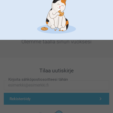
Olemme täällä sinun vuoksesi
Tilaa uutiskirje
Kirjoita sähköpostiosoitteesi tähän
Rekisteröidy