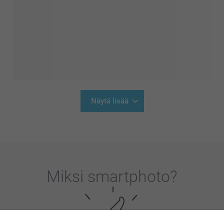
Näytä lisää
Miksi
smartphoto
?