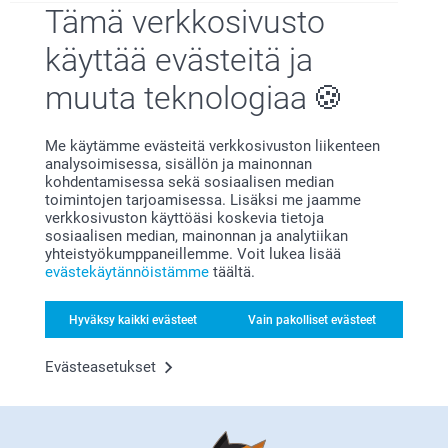
Tämä verkkosivusto
käyttää evästeitä ja
Tyytyväisyystakuu
muuta teknologiaa
Me käytämme evästeitä verkkosivuston liikenteen
analysoimisessa, sisällön ja mainonnan
kohdentamisessa sekä sosiaalisen median
toimintojen tarjoamisessa. Lisäksi me jaamme
verkkosivuston käyttöäsi koskevia tietoja
sosiaalisen median, mainonnan ja analytiikan
yhteistyökumppaneillemme. Voit lukea lisää
Bonusta kaikista tilauksista
evästekäytännöistämme
täältä.
Hyväksy kaikki evästeet
Vain pakolliset evästeet
Evästeasetukset
Etsitkö inspiraatiota?