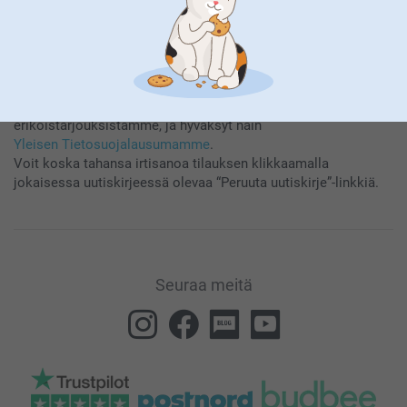
Tilaamalla uutiskirjeemme saat tietoa tuotteistamme ja
erikoistarjouksistamme, ja hyväksyt näin
Yleisen Tietosuojalausumamme
.
Voit koska tahansa irtisanoa tilauksen klikkaamalla
jokaisessa uutiskirjeessä olevaa “Peruuta uutiskirje”-linkkiä.
Seuraa meitä