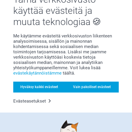
käyttää evästeitä ja
muuta teknologiaa
Olemme täällä sinun vuoksesi
Me käytämme evästeitä verkkosivuston liikenteen
analysoimisessa, sisällön ja mainonnan
kohdentamisessa sekä sosiaalisen median
toimintojen tarjoamisessa. Lisäksi me jaamme
verkkosivuston käyttöäsi koskevia tietoja
sosiaalisen median, mainonnan ja analytiikan
Tilaa uutiskirje
yhteistyökumppaneillemme. Voit lukea lisää
evästekäytännöistämme
täältä.
Kirjoita sähköpostiosoitteesi tähän
Hyväksy kaikki evästeet
Vain pakolliset evästeet
Rekisteröidy
Evästeasetukset