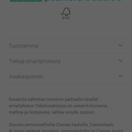
Tuotteemme
Etiketit
Tietoja smartphotosta
Kuvakortit
Kuvalahjat
Tietoja smartphotosta
Asiakaspalvelu
Kuvakirjat
Affiliate ohjelma
Canvas & Seinäkoristeet
Yleinen tietosuojalausunto
Ota yhteyttä & FAQ
Valokuvat, Julisteet & Taskukirjat
Evästekäytäntö
100% tyytyväisyystakuu
Kuvakirja tallentaa muistosi parhaalla tavalla!
Kännykkä & Tabletti
Sivukartta
smartbonus
smartphoton Valokuvakirjoja on usean kokoisena,
MyNameBook
Ehdot/takuut
Hinnat & maksutavat
mallina ja hintaisena, valitse sinulle sopivin.
Kuvakalenterit & Päivyrit
Investor Relations
Tilausten tila
Valokuvakehykset & Lisätarvikkeet
Sisusta persoonallisilla Canvas-tauluilla, Canvastaulu
ikuistaa parhaat muistosi. smartphotolla on Canvas taulut