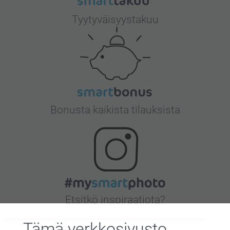
Tyytyväisyystakuu
Bonusta kaikista tilauksista
Etsitkö inspiraatiota?
Tämä verkkosivusto