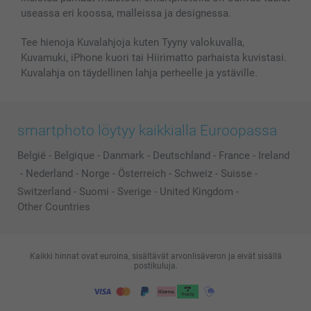
Lahjakortti
useassa eri koossa, malleissa ja designessa.
Kaikki kuvatuotteet
Tee hienoja Kuvalahjoja kuten Tyyny valokuvalla,
Kuvamuki, iPhone kuori tai Hiirimatto parhaista kuvistasi.
Kuvalahja on täydellinen lahja perheelle ja ystäville.
smartphoto löytyy kaikkialla Euroopassa
België
-
Belgique
-
Danmark
-
Deutschland
-
France
-
Ireland
-
Nederland
-
Norge
-
Österreich
-
Schweiz
-
Suisse
-
Switzerland
-
Suomi
-
Sverige
-
United Kingdom
-
Other Countries
Kaikki hinnat ovat euroina, sisältävät arvonlisäveron ja eivät sisällä
postikuluja.