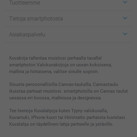
Tuotteemme
Etiketit
Tietoja smartphotosta
Kuvakortit
Kuvalahjat
Tietoja smartphotosta
Asiakaspalvelu
Kuvakirjat
Affiliate ohjelma
Canvas & Seinäkoristeet
Yleinen tietosuojalausunto
Ota yhteyttä & FAQ
Valokuvat, Julisteet & Taskukirjat
Evästekäytäntö
100% tyytyväisyystakuu
Kuvakirja tallentaa muistosi parhaalla tavalla!
Kännykkä & Tabletti
Sivukartta
smartbonus
smartphoton Valokuvakirjoja on usean kokoisena,
MyNameBook
Ehdot/takuut
Hinnat & maksutavat
mallina ja hintaisena, valitse sinulle sopivin.
Kuvakalenterit & Päivyrit
Investor Relations
Tilausten tila
Valokuvakehykset & Lisätarvikkeet
Sisusta persoonallisilla Canvas-tauluilla, Canvastaulu
ikuistaa parhaat muistosi. smartphotolla on Canvas taulut
Lahjakortti
useassa eri koossa, malleissa ja designessa.
Kaikki kuvatuotteet
Tee hienoja Kuvalahjoja kuten Tyyny valokuvalla,
Kuvamuki, iPhone kuori tai Hiirimatto parhaista kuvistasi.
Kuvalahja on täydellinen lahja perheelle ja ystäville.