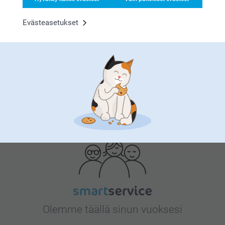
Evästeasetukset
Bonusta kaikista tilauksista
Etsitkö inspiraatiota?
Olemme täällä sinun vuoksesi