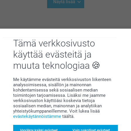
Näytä lisää
Tämä verkkosivusto
Miksi
smartphoto
?
käyttää evästeitä ja
muuta teknologiaa
Me käytämme evästeitä verkkosivuston liikenteen
analysoimisessa, sisällön ja mainonnan
kohdentamisessa sekä sosiaalisen median
toimintojen tarjoamisessa. Lisäksi me jaamme
Tyytyväisyystakuu
verkkosivuston käyttöäsi koskevia tietoja
sosiaalisen median, mainonnan ja analytiikan
yhteistyökumppaneillemme. Voit lukea lisää
evästekäytännöistämme
täältä.
Hyväksy kaikki evästeet
Vain pakolliset evästeet