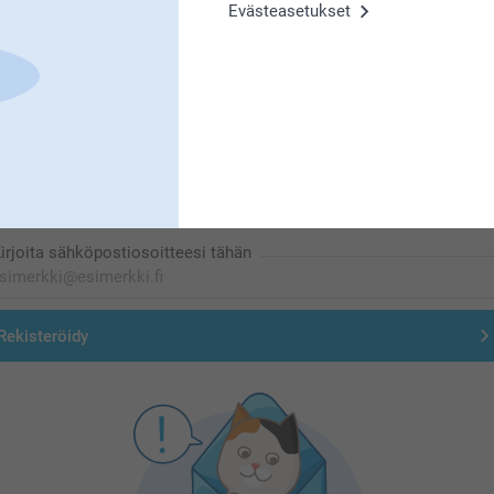
Evästeasetukset
Olemme täällä sinun vuoksesi
Tilaa uutiskirje
irjoita sähköpostiosoitteesi tähän
Rekisteröidy