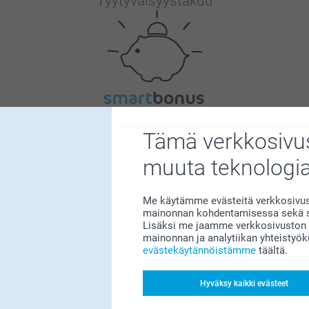
Tyytyväisyystakuu
Bonusta kaikista tilauksista
Tämä verkkosivus
muuta teknologi
Me käytämme evästeitä verkkosivust
mainonnan kohdentamisessa sekä so
Lisäksi me jaamme verkkosivuston k
mainonnan ja analytiikan yhteistyö
Etsitkö inspiraatiota?
evästekäytännöistämme
täältä.
Hyväksy kaikki evästeet