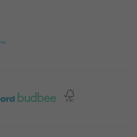
mme
.