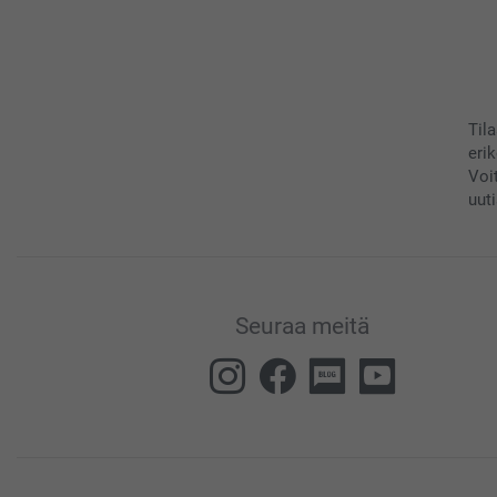
Til
eri
Voi
uuti
Seuraa meitä