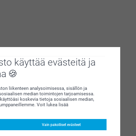
to käyttää evästeitä ja
aa
on liikenteen analysoimisessa, sisällön ja
siaalisen median toimintojen tarjoamisessa.
äyttöäsi koskevia tietoja sosiaalisen median,
kumppaneillemme. Voit lukea lisää
Vain pakolliset evästeet