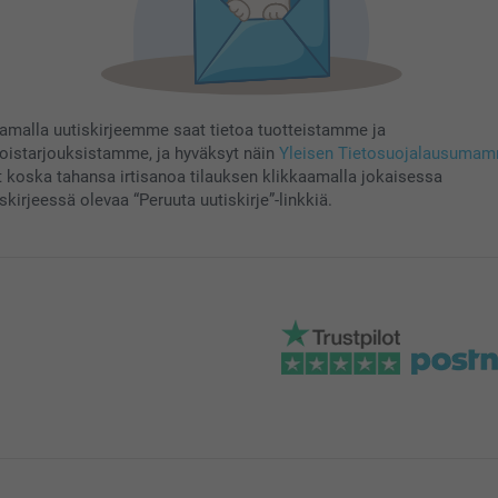
aamalla uutiskirjeemme saat tietoa tuotteistamme ja
koistarjouksistamme, ja hyväksyt näin
Yleisen Tietosuojalausuma
t koska tahansa irtisanoa tilauksen klikkaamalla jokaisessa
skirjeessä olevaa “Peruuta uutiskirje”-linkkiä.