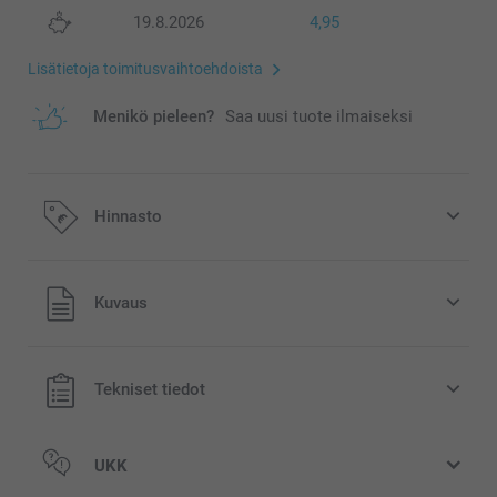
19.8.2026
4,95
Lisätietoja toimitusvaihtoehdoista
Menikö pieleen?
Saa uusi tuote ilmaiseksi
Hinnasto
Kaikki hinnat ovat euroina, sisältävät arvonlisäveron ja
Kuvaus
eivät sisällä postikuluja.
Tekniset tiedot
UKK