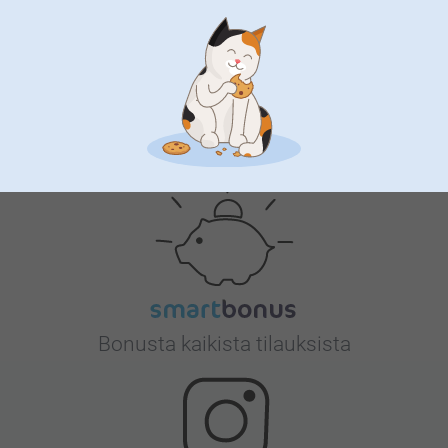
Tyytyväisyystakuu
Bonusta kaikista tilauksista