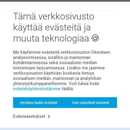
Liittyvät tuotteet
Tämä verkkosivusto
Puinen kukka haltija
AI Kuvakortti
käyttää evästeitä ja
Mikä on julisteeni tarkka koko?
2 mallia
2 mallia
Alkaen
33,95
Alkaen
1,79
muuta teknologiaa
(1 arvostelut)
(1 arvostelut)
Me käytämme evästeitä verkkosivuston liikenteen
analysoimisessa, sisällön ja mainonnan
Puinen korttiteline
Esiliina AI:lla
Uusi mallia
Uusi mallia
kohdentamisessa sekä sosiaalisen median
kuivatuilla kukilla
3 mallia
toimintojen tarjoamisessa. Lisäksi me jaamme
5 mallia
Alkaen
20,95
verkkosivuston käyttöäsi koskevia tietoja
Alkaen
18,95
sosiaalisen median, mainonnan ja analytiikan
yhteistyökumppaneillemme. Voit lukea lisää
(1 arvostelut)
evästekäytännöistämme
täältä.
Hyväksy kaikki evästeet
Vain pakolliset evästeet
Evästeasetukset
Miksi
smartphoto
?