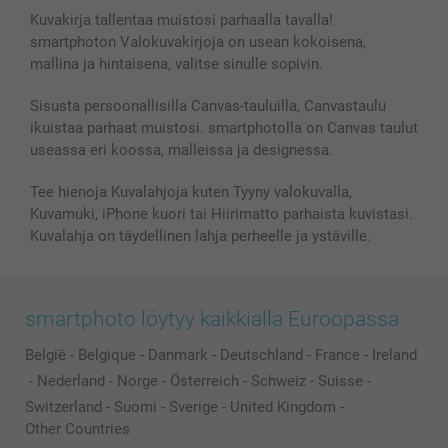
Valokuvat, Julisteet & Taskukirjat
Evästekäytäntö
100% tyytyväisyystakuu
Kuvakirja tallentaa muistosi parhaalla tavalla!
Kännykkä & Tabletti
Sivukartta
smartbonus
smartphoton Valokuvakirjoja on usean kokoisena,
MyNameBook
Ehdot/takuut
Hinnat & maksutavat
mallina ja hintaisena, valitse sinulle sopivin.
Kuvakalenterit & Päivyrit
Investor Relations
Tilausten tila
Valokuvakehykset & Lisätarvikkeet
Sisusta persoonallisilla Canvas-tauluilla, Canvastaulu
ikuistaa parhaat muistosi. smartphotolla on Canvas taulut
Lahjakortti
useassa eri koossa, malleissa ja designessa.
Kaikki kuvatuotteet
Tee hienoja Kuvalahjoja kuten Tyyny valokuvalla,
Kuvamuki, iPhone kuori tai Hiirimatto parhaista kuvistasi.
Kuvalahja on täydellinen lahja perheelle ja ystäville.
smartphoto löytyy kaikkialla Euroopassa
België
-
Belgique
-
Danmark
-
Deutschland
-
France
-
Ireland
-
Nederland
-
Norge
-
Österreich
-
Schweiz
-
Suisse
-
Switzerland
-
Suomi
-
Sverige
-
United Kingdom
-
Other Countries