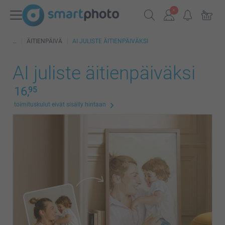
ÄITIENPÄIVÄ
AI JULISTE ÄITIENPÄIVÄKSI
AI juliste äitienpäiväksi
16,
95
toimituskulut eivät sisälly hintaan