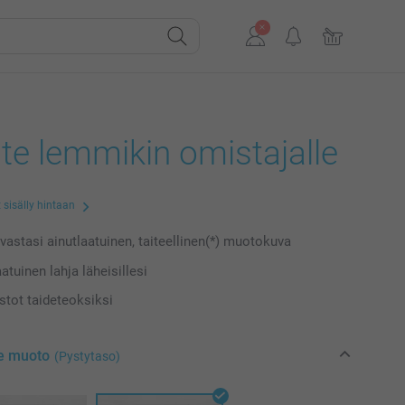
iste lemmikin omistajalle
 sisälly hintaan
vastasi ainutlaatuinen, taiteellinen(*) muotokuva
atuinen lahja läheisillesi
tot taideteoksiksi
se muoto
(Pystytaso)