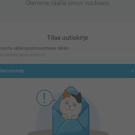
Olemme täällä sinun vuoksesi
Tilaa uutiskirje
irjoita sähköpostiosoitteesi tähän
Rekisteröidy