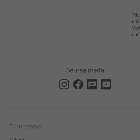
Til
eri
Voi
uuti
Seuraa meitä
Tuotteemme
Etiketit