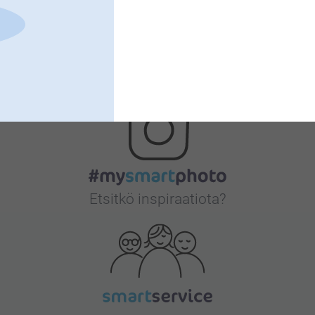
Bonusta kaikista tilauksista
Etsitkö inspiraatiota?