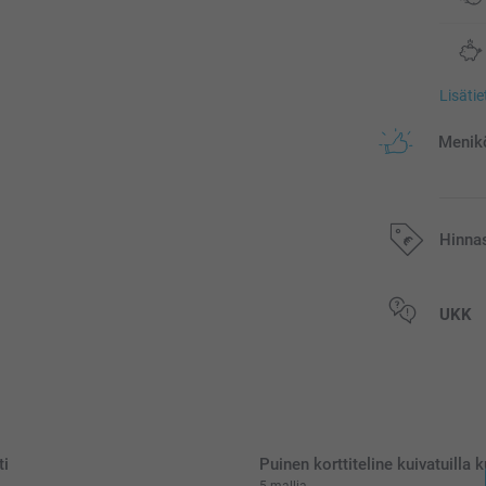
Lisäti
Menikö
Hinna
Kaikki hinnat ov
UKK
postikuluja.
ti
Puinen korttiteline kuivatuilla k
5 mallia