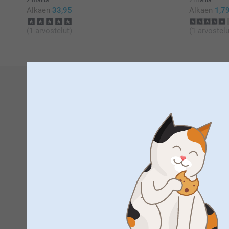
Alkaen
33,95
Alkaen
1,7
(1 arvostelut)
(1 arvostelu