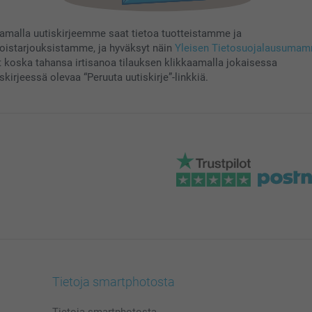
aamalla uutiskirjeemme saat tietoa tuotteistamme ja
koistarjouksistamme, ja hyväksyt näin
Yleisen Tietosuojalausuma
t koska tahansa irtisanoa tilauksen klikkaamalla jokaisessa
skirjeessä olevaa “Peruuta uutiskirje”-linkkiä.
Tietoja smartphotosta
Tietoja smartphotosta