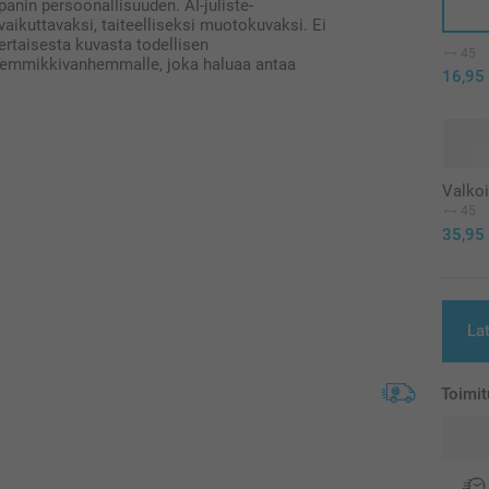
anin persoonallisuuden. AI-juliste-
ikuttavaksi, taiteelliseksi muotokuvaksi. Ei
ertaisesta kuvasta todellisen
45
le lemmikkivanhemmalle, joka haluaa antaa
16,95
Valko
45
35,95
La
Toimit