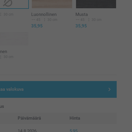
Luonnollinen
Musta
30 cm
45
30 cm
45
30 cm
35,95
35,95
inen
30 cm
taa valokuva
us
Päivämäärä
Hinta
14.8.2026
5,95