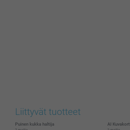
Liittyvät tuotteet
Puinen kukka haltija
AI Kuvakort
2 mallia
2 mallia