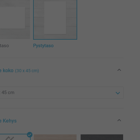
taso
Pystytaso
e koko
(30 x 45 cm)
se Kehys