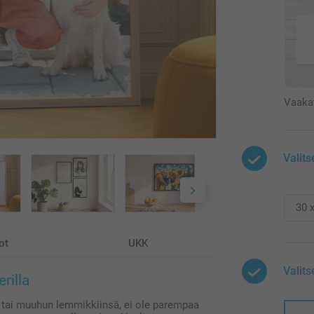
Vaaka
Valits
ot
UKK
Valit
rilla
a tai muuhun lemmikkiinsä, ei ole parempaa