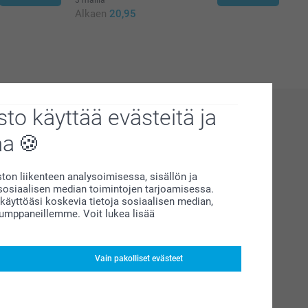
Alkaen
20,95
to käyttää evästeitä ja
aa
on liikenteen analysoimisessa, sisällön ja
siaalisen median toimintojen tarjoamisessa.
äyttöäsi koskevia tietoja sosiaalisen median,
kumppaneillemme. Voit lukea lisää
Vain pakolliset evästeet