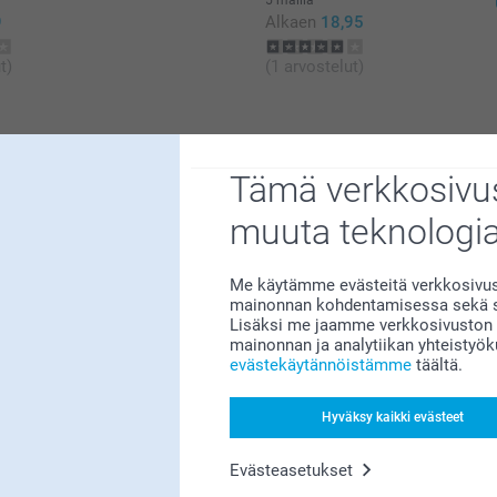
9
Alkaen
18,95
t)
(1 arvostelut)
Tämä verkkosivus
Miksi
smartphoto
?
muuta teknologi
Me käytämme evästeitä verkkosivust
mainonnan kohdentamisessa sekä so
Lisäksi me jaamme verkkosivuston k
mainonnan ja analytiikan yhteistyö
evästekäytännöistämme
täältä.
Tyytyväisyystakuu
Hyväksy kaikki evästeet
Evästeasetukset