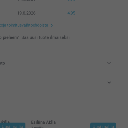
19.8.2026
4,95
etoja toimitusvaihtoehdoista
 pieleen?
Saa uusi tuote ilmaiseksi
sto
at euroina, sisältävät arvonlisäveron ja eivät sisällä
ukilla
Esiliina AI:lla
Uusi mallia
Uusi mallia
3 mallia