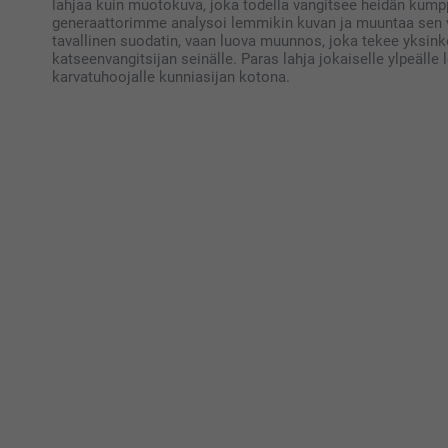
lahjaa kuin muotokuva, joka todella vangitsee heidän kumpp
generaattorimme analysoi lemmikin kuvan ja muuntaa sen va
tavallinen suodatin, vaan luova muunnos, joka tekee yksink
katseenvangitsijan seinälle. Paras lahja jokaiselle ylpeäl
karvatuhoojalle kunniasijan kotona.