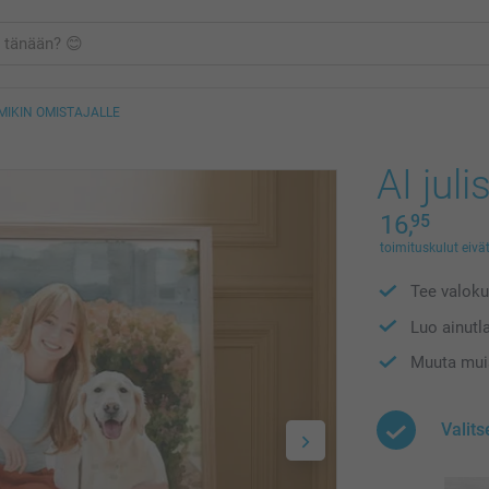
MMIKIN OMISTAJALLE
AI jul
16,
95
toimituskulut eivät
Tee valoku
Luo ainutla
Muuta muis
Valit