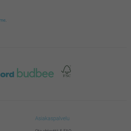
mme
.
Asiakaspalvelu
Ota yhteyttä & FAQ