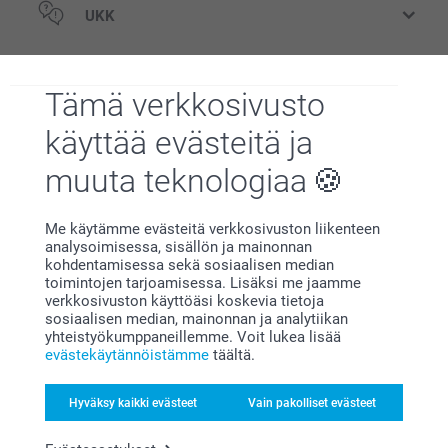
UKK
Liittyvät tuotteet
Tämä verkkosivusto
Puinen kukka haltija
AI Kuvakortti
käyttää evästeitä ja
Mikä on julisteeni tarkka koko?
2 mallia
2 mallia
Alkaen
33,95
Alkaen
1,79
muuta teknologiaa
(1 arvostelut)
(1 arvostelut)
Me käytämme evästeitä verkkosivuston liikenteen
Puinen korttiteline
Esiliina AI:lla
analysoimisessa, sisällön ja mainonnan
Uusi mallia
Uusi mallia
kuivatuilla kukilla
3 mallia
kohdentamisessa sekä sosiaalisen median
5 mallia
Alkaen
20,95
toimintojen tarjoamisessa. Lisäksi me jaamme
Alkaen
18,95
verkkosivuston käyttöäsi koskevia tietoja
sosiaalisen median, mainonnan ja analytiikan
yhteistyökumppaneillemme. Voit lukea lisää
(1 arvostelut)
evästekäytännöistämme
täältä.
Pet Lovers
Hyväksy kaikki evästeet
Vain pakolliset evästeet
Jos rullasi on 99-prosenttisesti lemmikkikuvia, olet