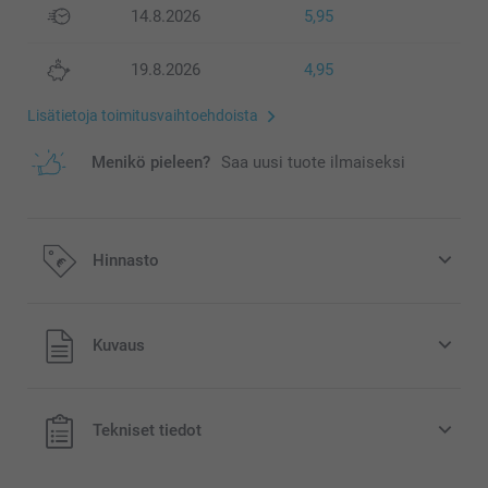
14.8.2026
5,95
19.8.2026
4,95
Lisätietoja toimitusvaihtoehdoista
Menikö pieleen?
Saa uusi tuote ilmaiseksi
Hinnasto
Kaikki hinnat ovat euroina, sisältävät arvonlisäveron ja
Kuvaus
eivät sisällä postikuluja.
Tekniset tiedot