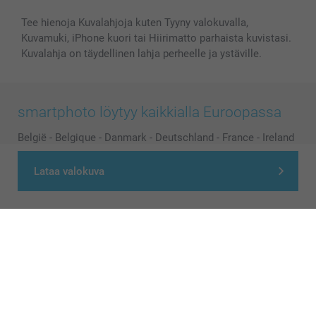
Tee hienoja Kuvalahjoja kuten Tyyny valokuvalla,
Kuvamuki, iPhone kuori tai Hiirimatto parhaista kuvistasi.
Kuvalahja on täydellinen lahja perheelle ja ystäville.
smartphoto löytyy kaikkialla Euroopassa
België
-
Belgique
-
Danmark
-
Deutschland
-
France
-
Ireland
-
Nederland
-
Norge
-
Österreich
-
Schweiz
-
Suisse
-
Lataa valokuva
Switzerland
-
Suomi
-
Sverige
-
United Kingdom
-
Other Countries
Kaikki hinnat ovat euroina, sisältävät arvonlisäveron ja eivät sisällä
postikuluja.
© smartphoto group. All rights reserved