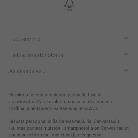
Tuotteemme
Etiketit
Tietoja smartphotosta
Kuvakortit
Kuvalahjat
Tietoja smartphotosta
Asiakaspalvelu
Kuvakirjat
Affiliate ohjelma
Canvas & Seinäkoristeet
Yleinen tietosuojalausunto
Ota yhteyttä & FAQ
Valokuvat, Julisteet & Taskukirjat
Evästekäytäntö
100% tyytyväisyystakuu
Kuvakirja tallentaa muistosi parhaalla tavalla!
Kännykkä & Tabletti
Sivukartta
smartbonus
smartphoton Valokuvakirjoja on usean kokoisena,
MyNameBook
Ehdot/takuut
Hinnat & maksutavat
mallina ja hintaisena, valitse sinulle sopivin.
Kuvakalenterit & Päivyrit
Investor Relations
Tilausten tila
Valokuvakehykset & Lisätarvikkeet
Sisusta persoonallisilla Canvas-tauluilla, Canvastaulu
ikuistaa parhaat muistosi. smartphotolla on Canvas taulut
Lahjakortti
useassa eri koossa, malleissa ja designessa.
Kaikki kuvatuotteet