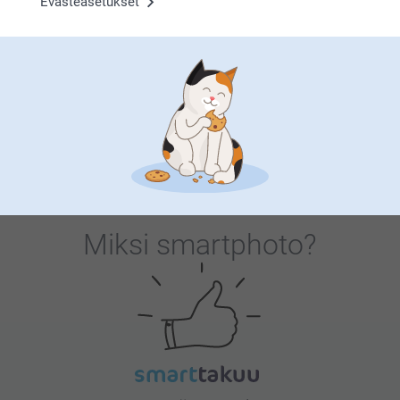
Evästeasetukset
oikeassa paikassa. Uusi mallistomme juhlistaa
karvaturriesi kaoottista energiaa ja ehdotonta
rakkautta pehmeillä kuoseilla ja leikkisillä
kuvituksilla. Keskiyön puuskista hiljaisiin halihetkiin,
nämä mallit on kuratoitu muuttamaan Pet Parent -
statuksesi täydelliseksi aestheticiksi. Oletpa sitten
koira- tai kissaihminen, on aika tuoda rakkautesi
osaksi tyyliäsi.
Miksi
smartphoto
?