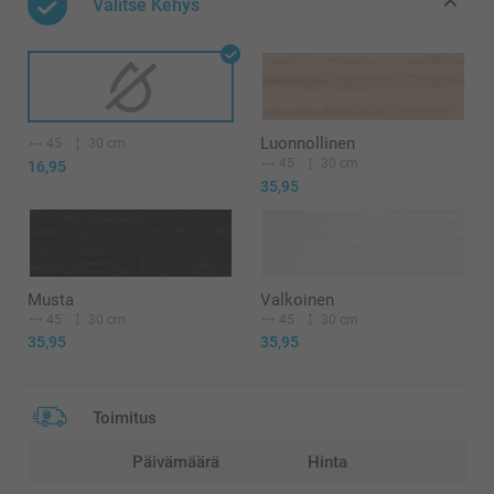
Valitse Kehys
Luonnollinen
45
30 cm
45
30 cm
16,95
35,95
Musta
Valkoinen
45
30 cm
45
30 cm
35,95
35,95
Toimitus
Päivämäärä
Hinta