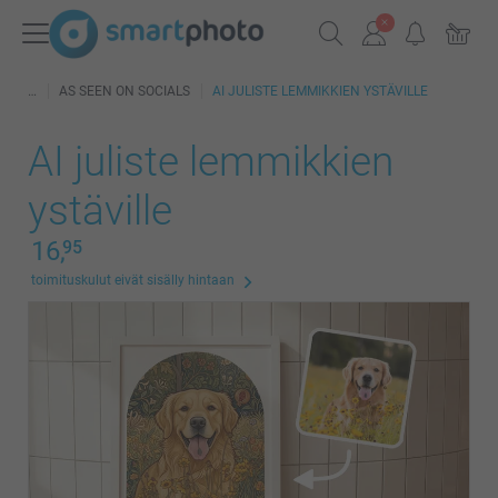
AS SEEN ON SOCIALS
AI JULISTE LEMMIKKIEN YSTÄVILLE
AI juliste lemmikkien
ystäville
16,
95
toimituskulut eivät sisälly hintaan