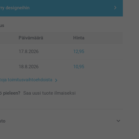
rry designeihin
us
Päivämäärä
Hinta
17.8.2026
12,95
18.8.2026
10,95
etoja toimitusvaihtoehdoista
 pieleen?
Saa uusi tuote ilmaiseksi
sto