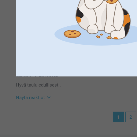
7.11.2023
15:38
Hei Aira!
Suuret kiitokset 5 tähden arvosanasta. Kiva että pidä
akl,
4.7.2023
kuvaa seinällä eikä vain näytöllä!
Olin tyytyväinen saamaani tuotteeseen. Kirkkaat, hyvät väri
Toivottavasti näemme pian taas smartphoto.fi -osoi
Lämpimin kiitoksin,
Näytä reaktiot
Kaisa@smartphoto
5.7.2023
13:14
Hei AkL,
Suuret kiitokset 5 tähden arvosanasta. Kiva että pidä
Markku Uino,
20.10.2022
kuvaa seinällä eikä vain näytöllä!
Hyvä taulu edullisesti.
Toivottavasti näemme pian taas smartphoto.fi -osoi
Lämpimin kiitoksin,
Näytä reaktiot
Kaisa@smartphoto
21.10.2022
1
2
14:50
Hei Markku,
Suuret kiitokset 5 tähden arvosanasta. Kiva että pidä
kuvaa seinällä eikä vain näytöllä!