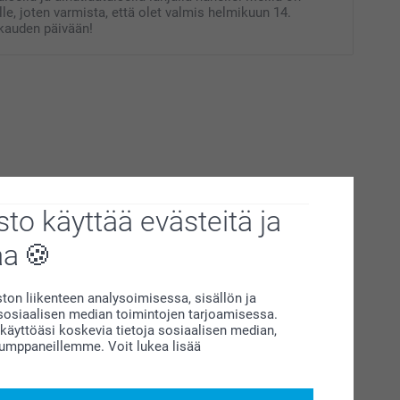
ille, joten varmista, että olet valmis helmikuun 14.
kkauden päivään!
to käyttää evästeitä ja
aa
on liikenteen analysoimisessa, sisällön ja
siaalisen median toimintojen tarjoamisessa.
äyttöäsi koskevia tietoja sosiaalisen median,
kumppaneillemme. Voit lukea lisää