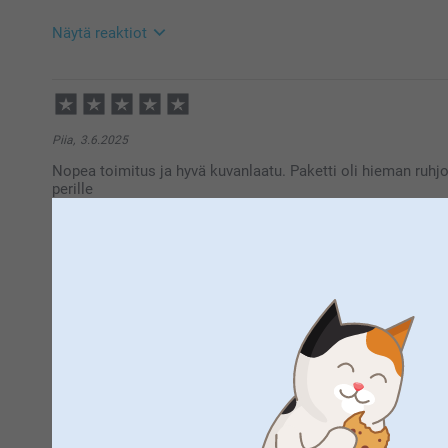
Näytä reaktiot
14.12.2025
21:04
Hei Jessica!
Kiitos palautteesta. Ikävä kuulla että et ole täysin 
Piia,
3.6.2025
tehdä reklamaation, ota yhteyttä asiakaspalveluun h
Nopea toimitus ja hyvä kuvanlaatu. Paketti oli hieman ruhj
autamme mielellään 😊
perille
Lämpimin terveisin
Kaisa @smartphoto
Näytä reaktiot
4.6.2025
13:53
Hei Piia,
Suuret kiitokset 5 tähden arvosanasta. Kiva että pidät
Aira,
6.11.2023
lahjaksi 😊
Upea taulu tuli!
Lämpimin kiitoksin,
Miia @smartphoto
Näytä reaktiot