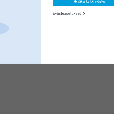
Hyväksy kaikki evästeet
Evästeasetukset
t akryylitaulusta, eikö olekin ihanaa katsoa
t ja muutenkin laadukas tuote.
tteessa.
t akryylitaulusta, eikö olekin ihanaa katsoa
tteessa.
t akryylitaulusta, eikö olekin ihanaa katsoa