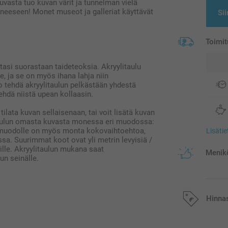
uvasta tuo kuvan värit ja tunnelman vielä
neeseen! Monet museot ja galleriat käyttävät
Sii
Toimit
istasi suorastaan taideteoksia. Akryylitaulu
e, ja se on myös ihana lahja niin
tko tehdä akryylitaulun pelkästään yhdestä
hdä niistä upean kollaasin.
tilata kuvan sellaisenaan, tai voit lisätä kuvan
sitaulun omasta kuvasta monessa eri muodossa:
e muodolle on myös monta kokovaihtoehtoa,
Lisäti
a. Suurimmat koot ovat yli metrin levyisiä /
ille. Akryylitaulun mukana saat
Menikö
un seinälle.
Hinna