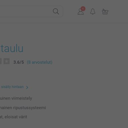
itaulu
3.6
/
5
(8 arvostelut)
 sisälly hintaan
uinen viimeistely
mainen ripustussysteemi
, eloisat värit