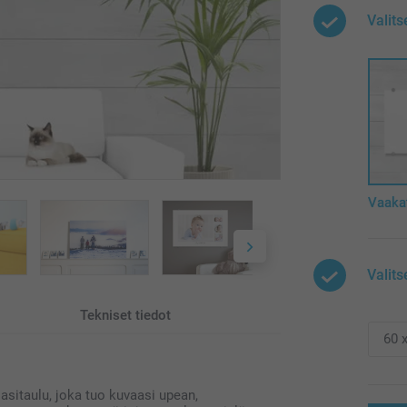
Valit
Vaaka
Valits
Tekniset tiedot
 lasitaulu, joka tuo kuvaasi upean,