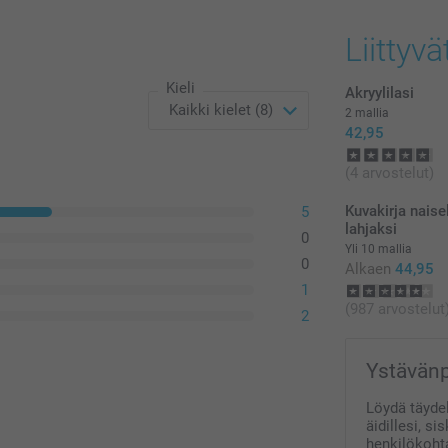
Kaikki hinnat ov
postikuluja.
Liittyvä
Kieli
Akryylilasi
2 mallia
42,95
(4 arvostelut)
Kuvakirja naise
5
lahjaksi
0
Yli 10 mallia
0
Alkaen
44,95
1
(987 arvostelut
2
Ystävänpä
Löydä täydel
äidillesi, si
henkilökohta