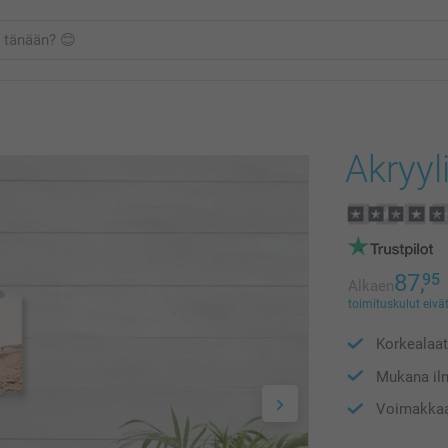
Akryyl
87,
95
Alkaen
toimituskulut eivät
Korkealaat
Mukana il
Voimakkaat