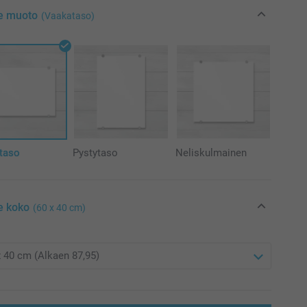
se muoto
(Vaakataso)
taso
Pystytaso
Neliskulmainen
e koko
(60 x 40 cm)