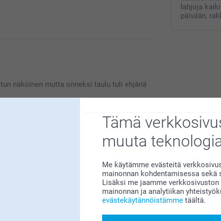
lahjoja kaik
päivään, ra
tyytyväinen saamaasi tuotteeseen. Mikäli haluat
ttps://www.smartphoto.fi/yhteystiedot,
otun näköinen mutta onneksi taulu tuli ehjänä
Tämä verkkosivus
muuta teknologi
Me käytämme evästeitä verkkosivust
 taulusta, se on ihana itselle tai antaa
mainonnan kohdentamisessa sekä so
Lisäksi me jaamme verkkosivuston k
mainonnan ja analytiikan yhteistyö
evästekäytännöistämme
täältä.