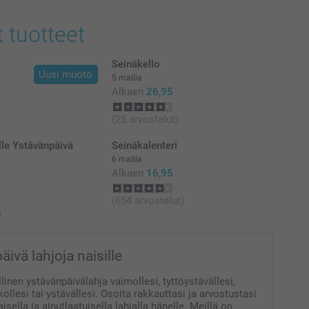
at euroina, sisältävät arvonlisäveron ja eivät sisällä
t tuotteet
Seinäkello
Uusi muoto
5 mallia
Alkaen
26,95
(25 arvostelut)
lle Ystävänpäivä
Seinäkalenteri
6 mallia
Alkaen
16,95
(654 arvostelut)
)
ivä lahjoja naisille
linen ystävänpäivälahja vaimollesi, tyttöystävällesi,
skollesi tai ystävällesi. Osoita rakkauttasi ja arvostustasi
isella ja ainutlaatuisella lahjalla hänelle. Meillä on