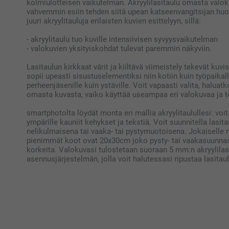
kolmiulotteisen vaikutelman. Akryylilasitaulu omasta valok
vahvemmin esiin tehden siitä upean katseenvangitsijan huo
juuri akryylitauluja erilaisten kuvien esittelyyn, sillä:
- akryylitaulu tuo kuville intensiivisen syvyysvaikutelman
- valokuvien yksityiskohdat tulevat paremmin näkyviin.
Lasitaulun kirkkaat värit ja kiiltävä viimeistely tekevät kuv
sopii upeasti sisustuselementiksi niin kotiin kuin työpaikall
perheenjäsenille kuin ystäville. Voit vapaasti valita, halua
omasta kuvasta, vaiko käyttää useampaa eri valokuvaa ja te
smartphotolta löydät monta eri mallia akryylitaulullesi: voit 
ympärille kauniit kehykset ja tekstiä. Voit suunnitella la
nelikulmaisena tai vaaka- tai pystymuotoisena. Jokaisell
pienimmät koot ovat 20x30cm joko pysty- tai vaakasuunnass
korkeita. Valokuvasi tulostetaan suoraan 5 mm:n akryylilas
asennusjärjestelmän, jolla voit halutessasi ripustaa lasitaul