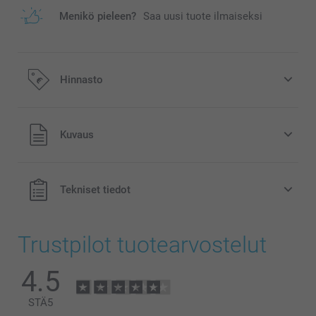
Menikö pieleen?
Saa uusi tuote ilmaiseksi
Hinnasto
Kaikki hinnat ovat euroina, sisältävät arvonlisäveron ja
Kuvaus
eivät sisällä postikuluja.
Tekniset tiedot
Trustpilot tuotearvostelut
4.5
STÄ
5