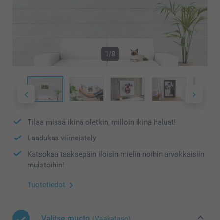
1/8
Tilaa missä ikinä oletkin, milloin ikinä haluat!
Laadukas viimeistely
Katsokaa taaksepäin iloisin mielin noihin arvokkaisiin
muistoihin!
Tuotetiedot
Valitse muoto
(Vaakataso)