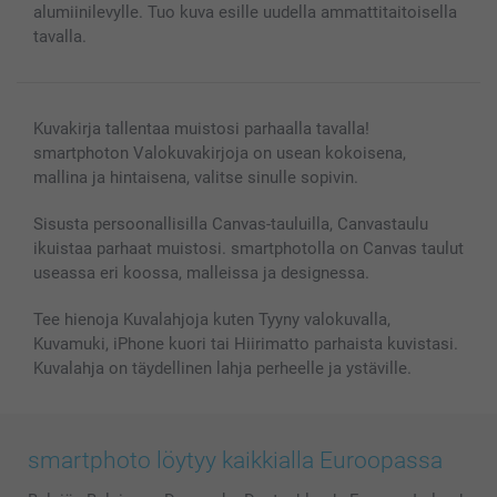
alumiinilevylle. Tuo kuva esille uudella ammattitaitoisella
Valokuvakehykset & Lisätarvikkeet
tavalla.
Lahjakortti
Kaikki kuvatuotteet
Kuvakirja tallentaa muistosi parhaalla tavalla!
smartphoton Valokuvakirjoja on usean kokoisena,
mallina ja hintaisena, valitse sinulle sopivin.
Sisusta persoonallisilla Canvas-tauluilla, Canvastaulu
ikuistaa parhaat muistosi. smartphotolla on Canvas taulut
useassa eri koossa, malleissa ja designessa.
Tee hienoja Kuvalahjoja kuten Tyyny valokuvalla,
Kuvamuki, iPhone kuori tai Hiirimatto parhaista kuvistasi.
Kuvalahja on täydellinen lahja perheelle ja ystäville.
smartphoto löytyy kaikkialla Euroopassa