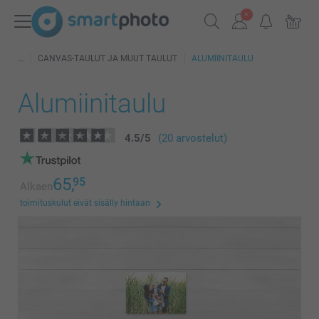
CANVAS-TAULUT JA MUUT TAULUT
ALUMIINITAULU
Alumiinitaulu
4.5
/
5
(20 arvostelut)
65,
95
Alkaen
toimituskulut eivät sisälly hintaan