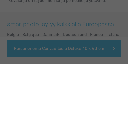
Kuvalahja on täydellinen lahja perheelle ja ystäville.
smartphoto löytyy kaikkialla Euroopassa
België
-
Belgique
-
Danmark
-
Deutschland
-
France
-
Ireland
-
Nederland
-
Norge
-
Österreich
-
Schweiz
-
Suisse
-
Personoi oma Canvas-taulu Deluxe 40 x 60 cm
Switzerland
-
Suomi
-
Sverige
-
United Kingdom
-
Other Countries
Kaikki hinnat ovat euroina, sisältävät arvonlisäveron ja eivät sisällä
postikuluja.
© smartphoto group. All rights reserved