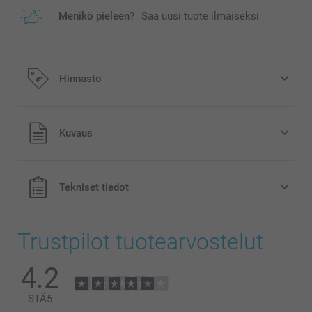
Menikö pieleen?
Saa uusi tuote ilmaiseksi
Hinnasto
Kaikki hinnat ovat euroina, sisältävät arvonlisäveron ja
Kuvaus
eivät sisällä postikuluja.
Tekniset tiedot
Trustpilot tuotearvostelut
4.2
STÄ
5