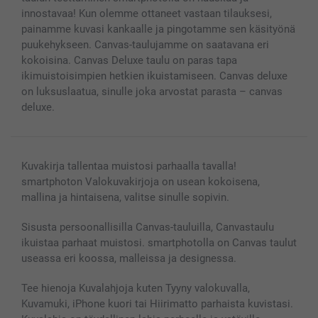
Lahjakortti
innostavaa! Kun olemme ottaneet vastaan tilauksesi,
Kaikki kuvatuotteet
painamme kuvasi kankaalle ja pingotamme sen käsityönä
puukehykseen. Canvas-taulujamme on saatavana eri
kokoisina. Canvas Deluxe taulu on paras tapa
ikimuistoisimpien hetkien ikuistamiseen. Canvas deluxe
on luksuslaatua, sinulle joka arvostat parasta – canvas
deluxe.
Kuvakirja tallentaa muistosi parhaalla tavalla!
smartphoton Valokuvakirjoja on usean kokoisena,
mallina ja hintaisena, valitse sinulle sopivin.
Sisusta persoonallisilla Canvas-tauluilla, Canvastaulu
ikuistaa parhaat muistosi. smartphotolla on Canvas taulut
useassa eri koossa, malleissa ja designessa.
Tee hienoja Kuvalahjoja kuten Tyyny valokuvalla,
Kuvamuki, iPhone kuori tai Hiirimatto parhaista kuvistasi.