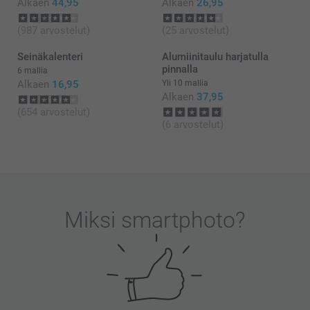
Kaisa@smartphoto
Alkaen
44,95
Alkaen
26,95
(987 arvostelut)
(25 arvostelut)
Seinäkalenteri
Alumiinitaulu harjatulla
pinnalla
6 mallia
Alkaen
16,95
Yli 10 mallia
Alkaen
37,95
(654 arvostelut)
(6 arvostelut)
Miksi
smartphoto
?