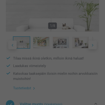
1/8
Tilaa missä ikinä oletkin, milloin ikinä haluat!
Laadukas viimeistely
Katsokaa taaksepäin iloisin mielin noihin arvokkaisiin
muistoihin!
Tuotetiedot
Valitse muoto
(Vaakataso)