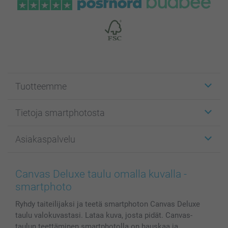
Tuotteemme
Etiketit
Tietoja smartphotosta
Kuvakortit
Kuvalahjat
Tietoja smartphotosta
Asiakaspalvelu
Kuvakirjat
Affiliate ohjelma
Canvas & Seinäkoristeet
Yleinen tietosuojalausunto
Ota yhteyttä & FAQ
Valokuvat, Julisteet & Taskukirjat
Evästekäytäntö
100% tyytyväisyystakuu
Canvas Deluxe taulu omalla kuvalla -
Kännykkä & Tabletti
Sivukartta
smartbonus
smartphoto
MyNameBook
Ehdot/takuut
Hinnat & maksutavat
Ryhdy taiteilijaksi ja teetä smartphoton Canvas Deluxe
Kuvakalenterit & Päivyrit
Investor Relations
Tilausten tila
taulu valokuvastasi. Lataa kuva, josta pidät. Canvas-
Valokuvakehykset & Lisätarvikkeet
taulun teettäminen smartphotolla on hauskaa ja