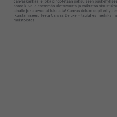
canvaskankaalle joka pingotetaan paksuiseen puukehyksee
antaa kuvalle enemmän ulottuvuutta ja vaikuttaa sisustukse
sinulle joka arvostat luksusta! Canvas deluxe sopii erityi
ikuistamiseen. Teetä Canvas Deluxe – taulut esimerkiksi h
muistoistasi!