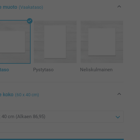
se muoto
(Vaakataso)
taso
Pystytaso
Neliskulmainen
e koko
(60 x 40 cm)