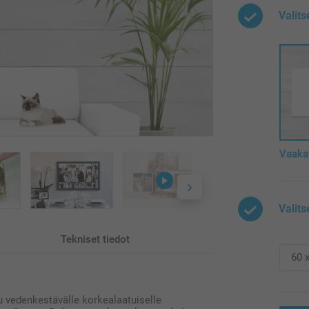
Valit
Vaaka
Valits
Tekniset tiedot
tu vedenkestävälle korkealaatuiselle