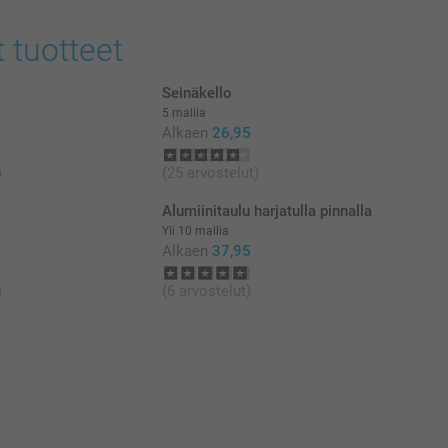
at euroina, sisältävät arvonlisäveron ja eivät sisällä
t tuotteet
Seinäkello
5 mallia
Alkaen
26,95
)
(25 arvostelut)
Alumiinitaulu harjatulla pinnalla
Yli 10 mallia
Alkaen
37,95
)
(6 arvostelut)