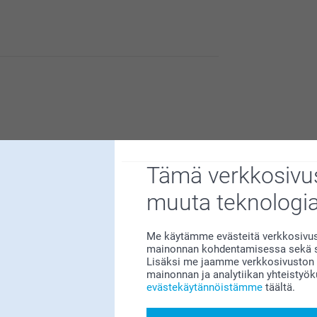
n upeaa nähdä kuva omalla seinällä ja nauttia
Tämä verkkosivus
muuta teknologi
Me käytämme evästeitä verkkosivust
esi apua, mikäli tarvitset sitä 😊
mainonnan kohdentamisessa sekä so
Lisäksi me jaamme verkkosivuston k
mainonnan ja analytiikan yhteistyö
evästekäytännöistämme
täältä.