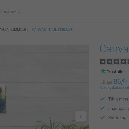
AHJA KUMMILLE
CANVAS - TAULU DELUXE
Canva
86,
95
Alkaen
toimituskulut eivät
Tilaa missä
Laadukas v
Katsokaa t