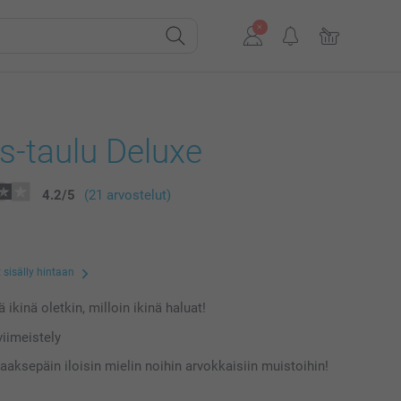
s-taulu Deluxe
4.2
/
5
(21 arvostelut)
 sisälly hintaan
 ikinä oletkin, milloin ikinä haluat!
iimeistely
aaksepäin iloisin mielin noihin arvokkaisiin muistoihin!