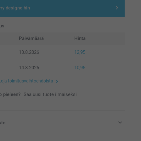
rry designeihin
us
Päivämäärä
Hinta
13.8.2026
12,95
14.8.2026
10,95
etoja toimitusvaihtoehdoista
 pieleen?
Saa uusi tuote ilmaiseksi
sto