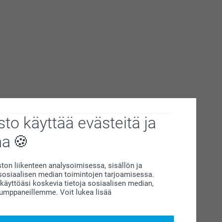
to käyttää evästeitä ja
aa
on liikenteen analysoimisessa, sisällön ja
siaalisen median toimintojen tarjoamisessa.
äyttöäsi koskevia tietoja sosiaalisen median,
kumppaneillemme. Voit lukea lisää