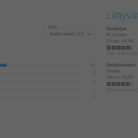
Kaikki hinnat ov
postikuluja.
Liittyvä
Kieli
Kuvakirjat
Yli 10 mallia
Alkaen
44,95
(987 arvostelut
Seinäkalenteri
12
6 mallia
5
Alkaen
16,95
2
1
(654 arvostelut
1