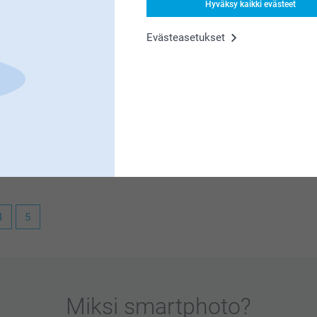
Hyväksy kaikki evästeet
Evästeasetukset
n upeaa nähdä kuva omalla seinällä ja nauttia
.
4
5
ät Canvastaulusta, eikö olekin ihanaa katsoa
tteessa.
Miksi
smartphoto
?