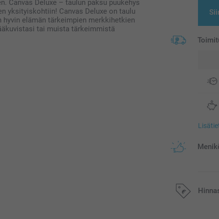
n. Canvas Deluxe – taulun paksu puukehys
n yksityiskohtiin! Canvas Deluxe on taulu
Sii
sen hyvin elämän tärkeimpien merkkihetkien
ääkuvistasi tai muista tärkeimmistä
Toimit
Lisäti
Menikö
Hinna