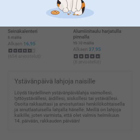
Kaisa@smartphoto
Yli 10 mallia
Alkaen
26,95
Alkaen
44,95
(25 arvostelut)
(987 arvostelut)
Seinäkalenteri
Alumiinitaulu harjatulla
pinnalla
6 mallia
Alkaen
16,95
Yli 10 mallia
Alkaen
37,95
(654 arvostelut)
(6 arvostelut)
Ystävänpäivä lahjoja naisille
Löydä täydellinen ystävänpäivälahja vaimollesi,
tyttöystävällesi, äidillesi, siskollesi tai ystävällesi.
Osoita rakkauttasi ja arvostustasi henkilökohtaisella
ja ainutlaatuisella lahjalla hänelle. Meillä on lahjoja
kaikille, joten varmista, että olet valmis helmikuun
14. päivään, rakkauden päivään!