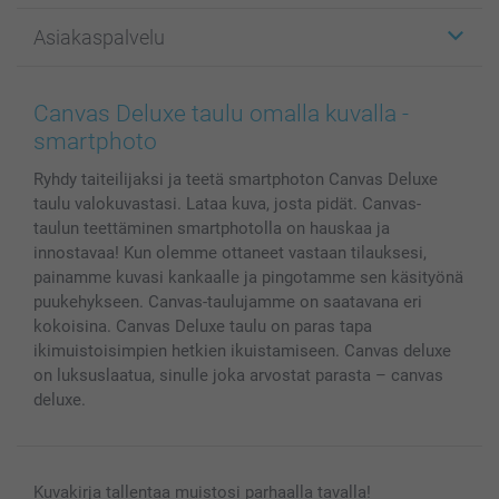
Kuvalahjat
Tietoja smartphotosta
Asiakaspalvelu
Kuvakirjat
Affiliate ohjelma
Canvas & Seinäkoristeet
Yleinen tietosuojalausunto
Ota yhteyttä & FAQ
Valokuvat, Julisteet & Taskukirjat
Evästekäytäntö
100% tyytyväisyystakuu
Canvas Deluxe taulu omalla kuvalla -
Kännykkä & Tabletti
Sivukartta
smartbonus
smartphoto
MyNameBook
Ehdot/takuut
Hinnat & maksutavat
Ryhdy taiteilijaksi ja teetä smartphoton Canvas Deluxe
Kuvakalenterit & Päivyrit
Investor Relations
Tilausten tila
taulu valokuvastasi. Lataa kuva, josta pidät. Canvas-
Valokuvakehykset & Lisätarvikkeet
taulun teettäminen smartphotolla on hauskaa ja
Lahjakortti
innostavaa! Kun olemme ottaneet vastaan tilauksesi,
Kaikki kuvatuotteet
painamme kuvasi kankaalle ja pingotamme sen käsityönä
puukehykseen. Canvas-taulujamme on saatavana eri
kokoisina. Canvas Deluxe taulu on paras tapa
ikimuistoisimpien hetkien ikuistamiseen. Canvas deluxe
on luksuslaatua, sinulle joka arvostat parasta – canvas
deluxe.
Kuvakirja tallentaa muistosi parhaalla tavalla!