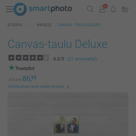
ETUSIVU
NAISILLE
CANVAS - TAULU DELUXE
Canvas-taulu Deluxe
4.2
/
5
(21 arvostelut)
86,
95
Alkaen
toimituskulut eivät sisälly hintaan