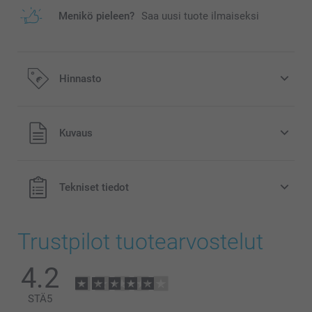
Menikö pieleen?
Saa uusi tuote ilmaiseksi
Hinnasto
Kaikki hinnat ovat euroina, sisältävät arvonlisäveron ja
Kuvaus
eivät sisällä postikuluja.
Tekniset tiedot
Trustpilot tuotearvostelut
4.2
STÄ
5