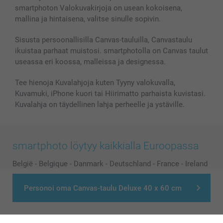
smartphoton Valokuvakirjoja on usean kokoisena,
mallina ja hintaisena, valitse sinulle sopivin.
Sisusta persoonallisilla Canvas-tauluilla, Canvastaulu
ikuistaa parhaat muistosi. smartphotolla on Canvas taulut
useassa eri koossa, malleissa ja designessa.
Tee hienoja Kuvalahjoja kuten Tyyny valokuvalla,
Kuvamuki, iPhone kuori tai Hiirimatto parhaista kuvistasi.
Kuvalahja on täydellinen lahja perheelle ja ystäville.
smartphoto löytyy kaikkialla Euroopassa
België
-
Belgique
-
Danmark
-
Deutschland
-
France
-
Ireland
-
Nederland
-
Norge
-
Österreich
-
Schweiz
-
Suisse
-
Personoi oma Canvas-taulu Deluxe 40 x 60 cm
Switzerland
-
Suomi
-
Sverige
-
United Kingdom
-
Other Countries