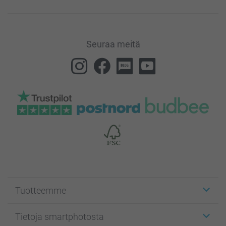
Seuraa meitä
Tuotteemme
Etiketit
Tietoja smartphotosta
Kuvakortit