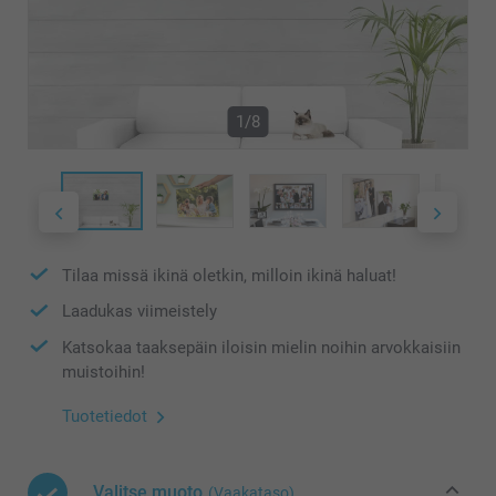
1/8
Tilaa missä ikinä oletkin, milloin ikinä haluat!
Laadukas viimeistely
Katsokaa taaksepäin iloisin mielin noihin arvokkaisiin
muistoihin!
Tuotetiedot
Valitse muoto
(Vaakataso)