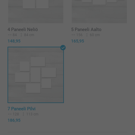
4 Paneeli Neliö
5 Paneeli Aalto
84
84 cm
156
60 cm
148,95
165,95
7 Paneeli Pilvi
128
113 cm
186,95