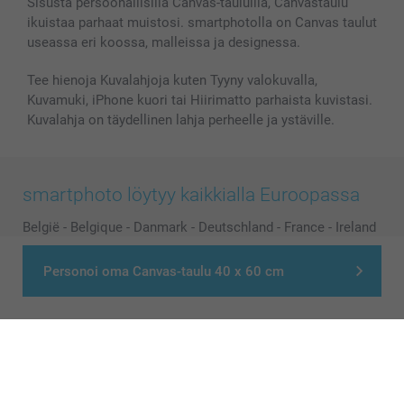
Sisusta persoonallisilla Canvas-tauluilla, Canvastaulu
ikuistaa parhaat muistosi. smartphotolla on Canvas taulut
useassa eri koossa, malleissa ja designessa.
Tee hienoja Kuvalahjoja kuten Tyyny valokuvalla,
Kuvamuki, iPhone kuori tai Hiirimatto parhaista kuvistasi.
Kuvalahja on täydellinen lahja perheelle ja ystäville.
smartphoto löytyy kaikkialla Euroopassa
België
-
Belgique
-
Danmark
-
Deutschland
-
France
-
Ireland
-
Nederland
-
Norge
-
Österreich
-
Schweiz
-
Suisse
-
Personoi oma Canvas-taulu 40 x 60 cm
Switzerland
-
Suomi
-
Sverige
-
United Kingdom
-
Other Countries
Kaikki hinnat ovat euroina, sisältävät arvonlisäveron ja eivät sisällä
postikuluja.