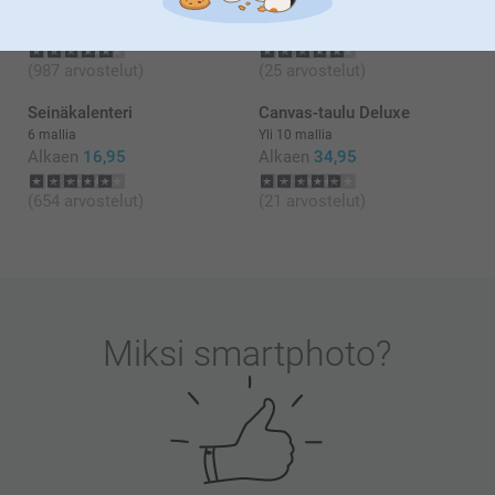
Yli 10 mallia
5 mallia
Alkaen
44,95
Alkaen
26,95
(987 arvostelut)
(25 arvostelut)
Seinäkalenteri
Canvas-taulu Deluxe
6 mallia
Yli 10 mallia
Alkaen
16,95
Alkaen
34,95
(654 arvostelut)
(21 arvostelut)
Miksi
smartphoto
?