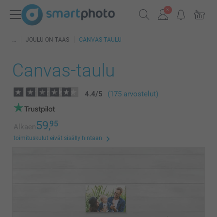
JOULU ON TAAS
CANVAS-TAULU
Canvas-taulu
4.4
/
5
(175 arvostelut)
59,
95
Alkaen
toimituskulut eivät sisälly hintaan