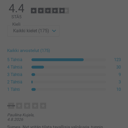
4.4
Luonnollinen
Kullakin sivulla jää 1 cm tyhjää tilaa kankaan ja kehyksen väliin.
STÄ
5
Kieli
Kaikki arvostelut (175)
5 Tähtiä
123
4 Tähtiä
30
3 Tähtiä
9
2 Tähtiä
3
1 Tähti
10
Pauliina Kujala,
4.8.2026
Sumea. Nyt yritän tilata tavallisia valokuvia, tunnin