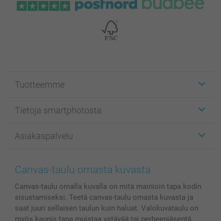
Tuotteemme
Etiketit
Tietoja smartphotosta
Kuvakortit
Kuvalahjat
Tietoja smartphotosta
Asiakaspalvelu
Kuvakirjat
Affiliate ohjelma
Canvas & Seinäkoristeet
Yleinen tietosuojalausunto
Ota yhteyttä & FAQ
Valokuvat, Julisteet & Taskukirjat
Evästekäytäntö
100% tyytyväisyystakuu
Canvas-taulu omasta kuvasta
Kännykkä & Tabletti
Sivukartta
smartbonus
Canvas-taulu omalla kuvalla on mitä mainioin tapa kodin
MyNameBook
Ehdot/takuut
Hinnat & maksutavat
sisustamiseksi. Teetä canvas-taulu omasta kuvasta ja
Kuvakalenterit & Päivyrit
Investor Relations
Tilausten tila
saat juuri sellaisen taulun kuin haluat. Valokuvataulu on
Valokuvakehykset & Lisätarvikkeet
myös kaunis tapa muistaa ystävää tai perheenjäsentä.