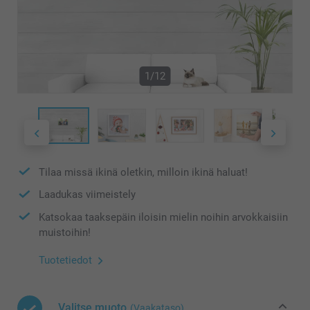
1/12
Tilaa missä ikinä oletkin, milloin ikinä haluat!
Laadukas viimeistely
Katsokaa taaksepäin iloisin mielin noihin arvokkaisiin
muistoihin!
Tuotetiedot
Valitse muoto
(Vaakataso)