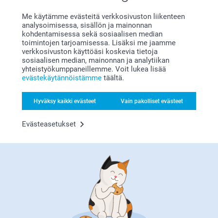
Lämpimin kiitoksin,
Olemme tyytyväisiä
Kirsi @smartphoto
Me käytämme evästeitä verkkosivuston liikenteen
analysoimisessa, sisällön ja mainonnan
Näytä reaktiot
kohdentamisessa sekä sosiaalisen median
toimintojen tarjoamisessa. Lisäksi me jaamme
24.4.2026
verkkosivuston käyttöäsi koskevia tietoja
08:11
sosiaalisen median, mainonnan ja analytiikan
Hei Tankka,
yhteistyökumppaneillemme. Voit lukea lisää
Merja Saukkonen,
Suuret kiitokset 5 tähden arvosanasta, kiva että
evästekäytännöistämme
täältä.
18.3.2026
pidät Canvastaulusta😊
Lämpimin kiitoksin,
Laatu erinomainen
Hyväksy kaikki evästeet
Vain pakolliset evästeet
Kirsi @smartphoto
Näytä reaktiot
Evästeasetukset
30.3.2026
14:07
Hei Merja,
Näytä lisää
Suuret kiitokset 5 tähden arvosanasta, kiva että
pidät taulusta😊
Liittyvät tuotteet
Lämpimin kiitoksin,
Kirsi @smartphoto
Kuvakirjat
Seinäkello