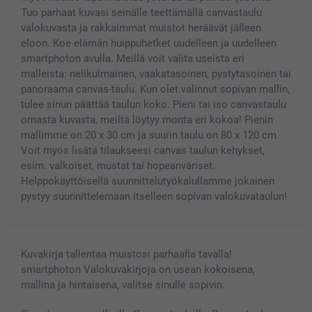
Lahjakortti
Tuo parhaat kuvasi seinälle teettämällä canvastaulu
valokuvasta ja rakkaimmat muistot heräävät jälleen
Kaikki kuvatuotteet
eloon. Koe elämän huippuhetket uudelleen ja uudelleen
smartphoton avulla. Meillä voit valita useista eri
malleista: nelikulmainen, vaakatasoinen, pystytasoinen tai
panoraama canvas-taulu. Kun olet valinnut sopivan mallin,
tulee sinun päättää taulun koko. Pieni tai iso canvastaulu
omasta kuvasta, meiltä löytyy monta eri kokoa! Pienin
mallimme on 20 x 30 cm ja suurin taulu on 80 x 120 cm.
Voit myös lisätä tilaukseesi canvas taulun kehykset,
esim. valkoiset, mustat tai hopeanväriset.
Helppokäyttöisellä suunnittelutyökalullamme jokainen
pystyy suunnittelemaan itselleen sopivan valokuvataulun!
Kuvakirja tallentaa muistosi parhaalla tavalla!
smartphoton Valokuvakirjoja on usean kokoisena,
mallina ja hintaisena, valitse sinulle sopivin.