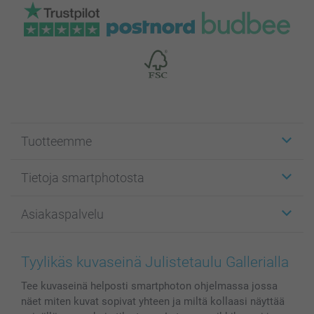
Tuotteemme
Etiketit
Tietoja smartphotosta
Kuvakortit
Kuvalahjat
Tietoja smartphotosta
Asiakaspalvelu
Kuvakirjat
Affiliate ohjelma
Canvas & Seinäkoristeet
Yleinen tietosuojalausunto
Ota yhteyttä & FAQ
Valokuvat, Julisteet & Taskukirjat
Evästekäytäntö
100% tyytyväisyystakuu
Tyylikäs kuvaseinä Julistetaulu Gallerialla
Kännykkä & Tabletti
Sivukartta
smartbonus
Tee kuvaseinä helposti smartphoton ohjelmassa jossa
MyNameBook
Ehdot/takuut
Hinnat & maksutavat
näet miten kuvat sopivat yhteen ja miltä kollaasi näyttää
Kuvakalenterit & Päivyrit
Investor Relations
Tilausten tila