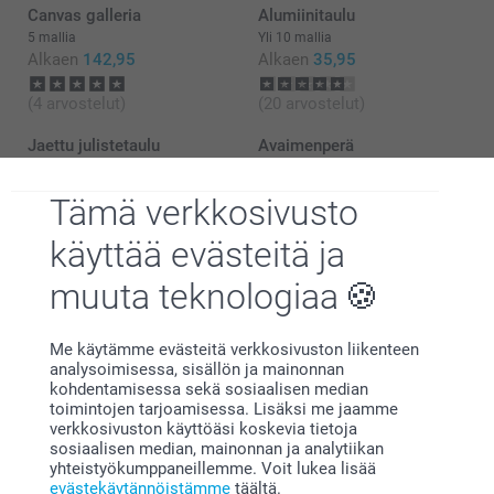
Canvas galleria
Alumiinitaulu
5 mallia
Yli 10 mallia
Alkaen
142,95
Alkaen
35,95
(4 arvostelut)
(20 arvostelut)
Jaettu julistetaulu
Avaimenperä
3 mallia
4 mallia
Alkaen
137,95
Alkaen
10,95
Mitkä ovat sommitelmani Forex-levyjen tarkat mitat?
Tämä verkkosivusto
(74 arvostelut)
käyttää evästeitä ja
muuta teknologiaa
Me käytämme evästeitä verkkosivuston liikenteen
analysoimisessa, sisällön ja mainonnan
Miksi
smartphoto
?
kohdentamisessa sekä sosiaalisen median
toimintojen tarjoamisessa. Lisäksi me jaamme
verkkosivuston käyttöäsi koskevia tietoja
sosiaalisen median, mainonnan ja analytiikan
yhteistyökumppaneillemme. Voit lukea lisää
evästekäytännöistämme
täältä.