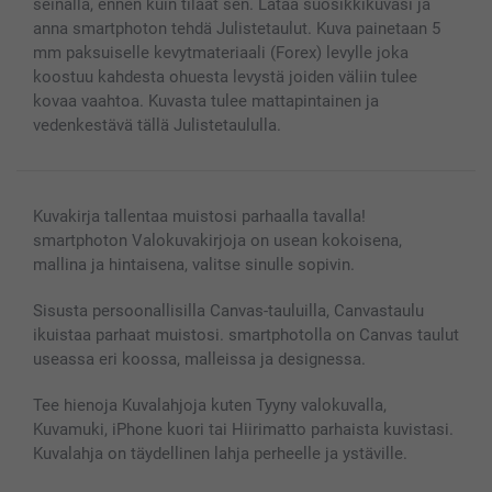
seinällä, ennen kuin tilaat sen. Lataa suosikkikuvasi ja
Valokuvakehykset & Lisätarvikkeet
anna smartphoton tehdä Julistetaulut. Kuva painetaan 5
Lahjakortti
mm paksuiselle kevytmateriaali (Forex) levylle joka
koostuu kahdesta ohuesta levystä joiden väliin tulee
Kaikki kuvatuotteet
kovaa vaahtoa. Kuvasta tulee mattapintainen ja
vedenkestävä tällä Julistetaululla.
Kuvakirja tallentaa muistosi parhaalla tavalla!
smartphoton Valokuvakirjoja on usean kokoisena,
mallina ja hintaisena, valitse sinulle sopivin.
Sisusta persoonallisilla Canvas-tauluilla, Canvastaulu
ikuistaa parhaat muistosi. smartphotolla on Canvas taulut
useassa eri koossa, malleissa ja designessa.
Tee hienoja Kuvalahjoja kuten Tyyny valokuvalla,
Kuvamuki, iPhone kuori tai Hiirimatto parhaista kuvistasi.
Kuvalahja on täydellinen lahja perheelle ja ystäville.