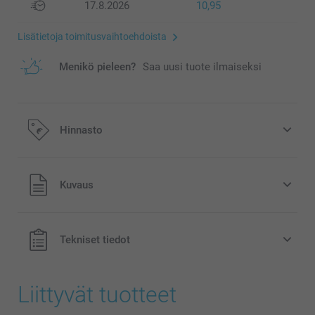
17.8.2026
10,95
Lisätietoja toimitusvaihtoehdoista
Menikö pieleen?
Saa uusi tuote ilmaiseksi
Hinnasto
Kaikki hinnat ovat euroina, sisältävät arvonlisäveron ja
Kuvaus
eivät sisällä postikuluja.
Tekniset tiedot
Liittyvät tuotteet