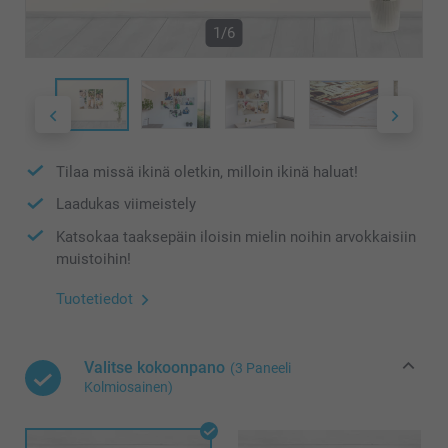
1/6
Tilaa missä ikinä oletkin, milloin ikinä haluat!
Laadukas viimeistely
Katsokaa taaksepäin iloisin mielin noihin arvokkaisiin
muistoihin!
Tuotetiedot
Valitse kokoonpano
(3 Paneeli
Kolmiosainen)