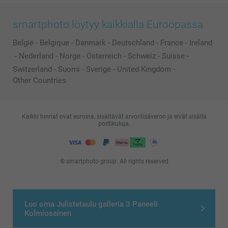
smartphoto löytyy kaikkialla Euroopassa
België
-
Belgique
-
Danmark
-
Deutschland
-
France
-
Ireland
-
Nederland
-
Norge
-
Österreich
-
Schweiz
-
Suisse
-
Switzerland
-
Suomi
-
Sverige
-
United Kingdom
-
Other Countries
Kaikki hinnat ovat euroina, sisältävät arvonlisäveron ja eivät sisällä
postikuluja.
© smartphoto group. All rights reserved
Luo oma Julistetaulu galleria 3 Paneeli
Kolmiosainen