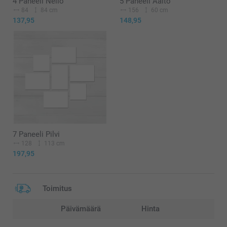
4 Paneeli Neliö
5 Paneeli Aalto
84
84 cm
156
60 cm
137,95
148,95
7 Paneeli Pilvi
128
113 cm
197,95
Toimitus
Päivämäärä
Hinta