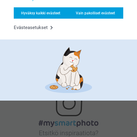
Hyväksy kaikki evästeet
Vain pakolliset evästeet
Tyytyväisyystakuu
Evästeasetukset
Bonusta kaikista tilauksista
Etsitkö inspiraatiota?