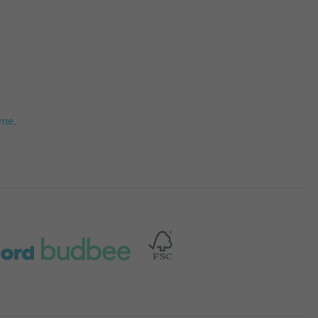
mme
.