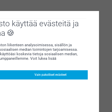
to käyttää evästeitä ja
aa
on liikenteen analysoimisessa, sisällön ja
siaalisen median toimintojen tarjoamisessa.
äyttöäsi koskevia tietoja sosiaalisen median,
kumppaneillemme. Voit lukea lisää
Vain pakolliset evästeet