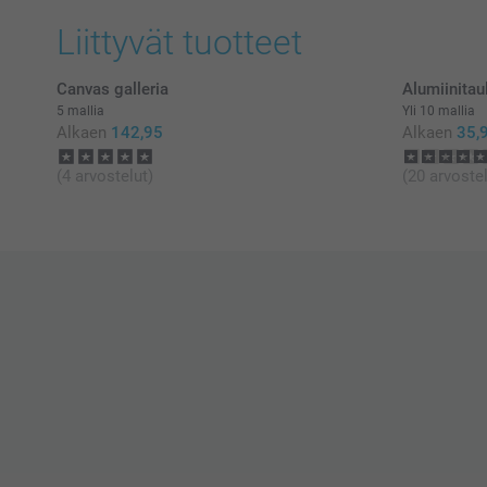
Liittyvät tuotteet
Canvas galleria
Alumiinitau
5 mallia
Yli 10 mallia
Alkaen
142,95
Alkaen
35,
(4 arvostelut)
(20 arvostel