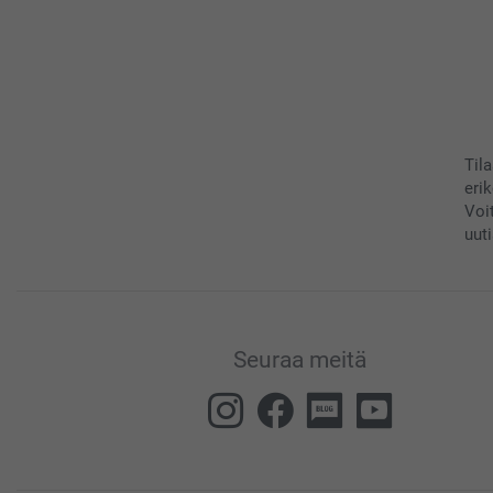
Til
eri
Voi
uuti
Seuraa meitä