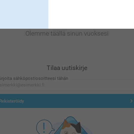
Olemme täällä sinun vuoksesi
Tilaa uutiskirje
irjoita sähköpostiosoitteesi tähän
Rekisteröidy