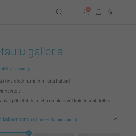
etaulu galleria
 sisälly hintaan
 ikinä oletkin, milloin ikinä haluat!
iimeistely
aaksepäin iloisin mielin noihin arvokkaisiin muistoihin!
se kokoonpano
(3 Paneeli Kolmiosainen)