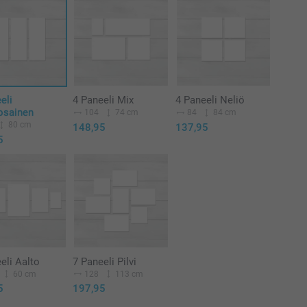
eli
4 Paneeli Mix
4 Paneeli Neliö
osainen
104
74 cm
84
84 cm
80 cm
148,95
137,95
5
eli Aalto
7 Paneeli Pilvi
60 cm
128
113 cm
5
197,95