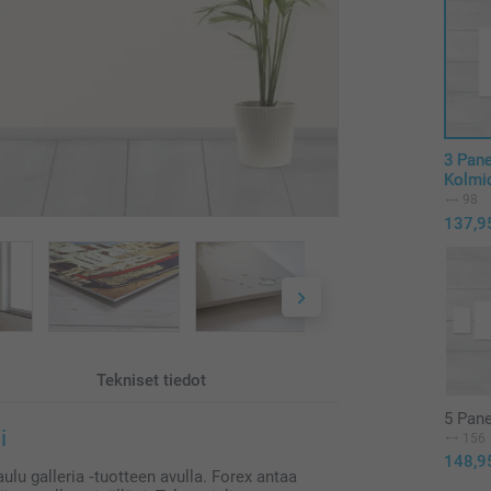
3 Pane
Kolmi
98
137,9
Tekniset tiedot
5 Pane
i
156
148,9
u galleria ‑tuotteen avulla. Forex antaa