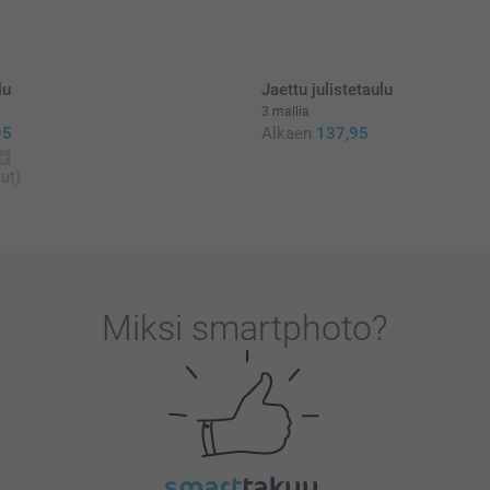
postikuluja.
lu
Jaettu julistetaulu
3 mallia
95
Alkaen
137,95
ut)
Miksi
smartphoto
?