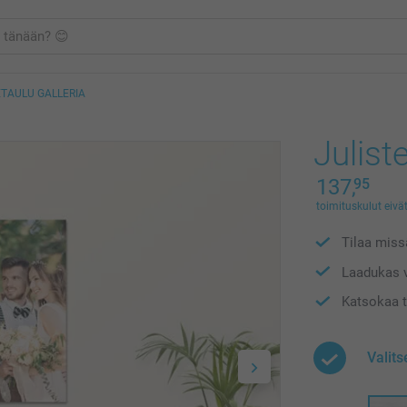
ETAULU GALLERIA
Julist
137,
95
toimituskulut eivät
Tilaa missä
Laadukas v
Katsokaa t
Valit