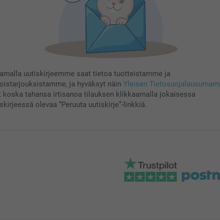
aamalla uutiskirjeemme saat tietoa tuotteistamme ja
koistarjouksistamme, ja hyväksyt näin
Yleisen Tietosuojalausuma
t koska tahansa irtisanoa tilauksen klikkaamalla jokaisessa
skirjeessä olevaa “Peruuta uutiskirje”-linkkiä.