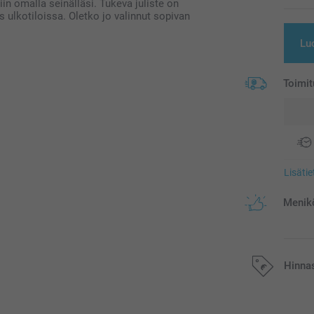
iin omalla seinälläsi. Tukeva juliste on
s ulkotiloissa. Oletko jo valinnut sopivan
Luo
Toimit
Lisäti
Menikö
Hinna
Kaikki hinnat ov