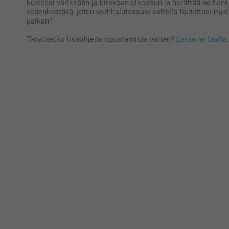
kuvillesi värikkään ja kirkkaan ulkoasun ja herättää ne henk
vedenkestävä, joten voit halutessasi esitellä taidettasi myö
paikan?
Tarvitsetko lisäohjeita ripustamista varten?
Lataa ne täältä
.