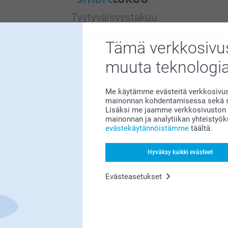
Tyytyväisyystakuu
Tämä verkkosivus
muuta teknologi
Me käytämme evästeitä verkkosivust
mainonnan kohdentamisessa sekä so
Bonusta kaikista tilauksista
Lisäksi me jaamme verkkosivuston k
mainonnan ja analytiikan yhteistyö
evästekäytännöistämme
täältä.
Hyväksy kaikki evästeet
Evästeasetukset
Etsitkö inspiraatiota?