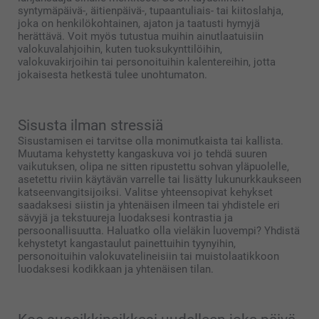
syntymäpäivä-, äitienpäivä-, tupaantuliais- tai kiitoslahja,
joka on henkilökohtainen, ajaton ja taatusti hymyjä
herättävä. Voit myös tutustua muihin ainutlaatuisiin
valokuvalahjoihin, kuten tuoksukynttilöihin,
valokuvakirjoihin tai personoituihin kalentereihin, jotta
jokaisesta hetkestä tulee unohtumaton.
Sisusta ilman stressiä
Sisustamisen ei tarvitse olla monimutkaista tai kallista.
Muutama kehystetty kangaskuva voi jo tehdä suuren
vaikutuksen, olipa ne sitten ripustettu sohvan yläpuolelle,
asetettu riviin käytävän varrelle tai lisätty lukunurkkaukseen
katseenvangitsijoiksi. Valitse yhteensopivat kehykset
saadaksesi siistin ja yhtenäisen ilmeen tai yhdistele eri
sävyjä ja tekstuureja luodaksesi kontrastia ja
persoonallisuutta. Haluatko olla vieläkin luovempi? Yhdistä
kehystetyt kangastaulut painettuihin tyynyihin,
personoituihin valokuvatelineisiin tai muistolaatikkoon
luodaksesi kodikkaan ja yhtenäisen tilan.