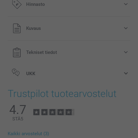
Hinnasto
Kaikki hinnat ovat euroina, sisältävät arvonlisäveron ja
Kuvaus
eivät sisällä postikuluja.
Tekniset tiedot
UKK
Trustpilot tuotearvostelut
4.7
STÄ
5
Kaikki arvostelut (3)