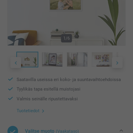
1/6
Saatavilla useissa eri koko- ja suuntavaihtoehdoissa
Tyylikäs tapa esitellä muistojasi
Valmis seinälle ripustettavaksi
Tuotetiedot
Valitse muoto
(Vaakataso)