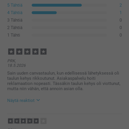
5 Tähtiä
2
4 Tähtiä
1
3 Tähtiä
0
2 Tähtiä
0
1 Tähti
0
PRK,
18.5.2026
Sain uuden canvastaulun, kun edellisessä lähetyksessä oli
taulun kehys rikkoutunut. Asiakaspalvelu hoiti
reklamaation nopeasti. Tässäkin taulun kehys oli viottunut,
mutta niin vähän, että annoin asian olla.
Näytä reaktiot
20.5.2026
10:27
Hei!