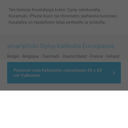
Kaikki kuvatuotteet
Tee hienoja Kuvalahjoja kuten Tyyny valokuvalla,
Kuvamuki, iPhone kuori tai Hiirimatto parhaista kuvistasi.
Kuvalahja on täydellinen lahja perheelle ja ystäville.
smartphoto löytyy kaikkialla Euroopassa
België
-
Belgique
-
Danmark
-
Deutschland
-
France
-
Ireland
-
Nederland
-
Norge
-
Österreich
-
Schweiz
-
Suisse
-
Personoi oma Kehystetty canvastaulu 40 x 60
Switzerland
-
Suomi
-
Sverige
-
United Kingdom
-
cm Valkoinen
Other Countries
Kaikki hinnat ovat euroina, sisältävät arvonlisäveron ja eivät sisällä
postikuluja.
© smartphoto group. All rights reserved