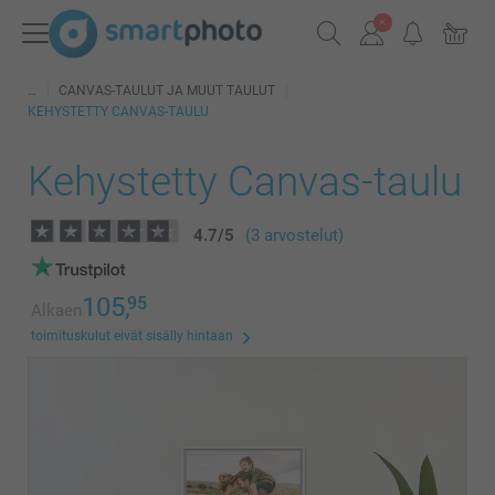
CANVAS-TAULUT JA MUUT TAULUT
KEHYSTETTY CANVAS-TAULU
Kehystetty Canvas-taulu
4.7
/
5
(3 arvostelut)
105,
95
Alkaen
toimituskulut eivät sisälly hintaan