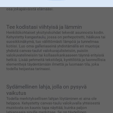
olemassa lukemattomia luovia tapoja tehdä muistoistasi
osa jokapäiväistä elämääsi.
Tee kodistasi viihtyisä ja lämmin
Henkilökohtaiset yksityiskohdat tekevät asunnosta kodin.
Kehystetty kangastaulu, jossa on perhepotretti, hääkuva tai
suosikkinäkymä, tuo välittömästi lämpöä ja tunnelmaa
kotiisi. Luo oma galleriaseinä yhdistämällä eri muotoja:
yhdistä canvas-taulut valokuvajulisteisiin, puisiin
valokuvatelineisiin tai kollaasikankaaseen täynnä erityisiä
hetkiä. Lisää pehmeitä tekstiilejä, kynttilöitä ja luonnollisia
elementtejä täydentämään ilmettä ja luomaan tila, joka
todella heijastaa tarinaasi.
Sydämellinen lahja, jolla on pysyvä
vaikutus
Todella merkityksellisen lahjan löytäminen ei aina ole
helppoa. Kehystetty canvas-taulu valokuvalla yhteisestä
muistosta on kaunis tapa näyttää, kuinka paljon
lahjansaaja sinulle merkitsee. Se on täydellinen