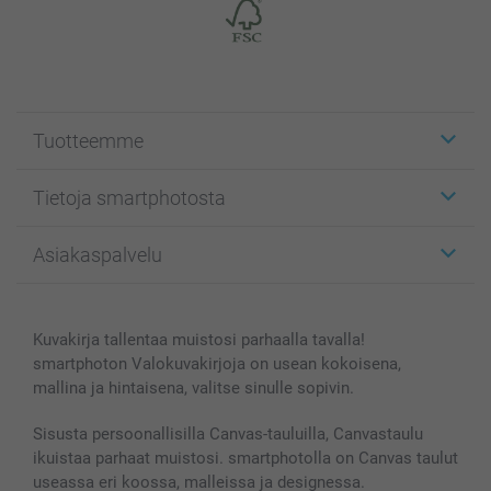
Tuotteemme
Etiketit
Tietoja smartphotosta
Kuvakortit
Kuvalahjat
Tietoja smartphotosta
Asiakaspalvelu
Kuvakirjat
Affiliate ohjelma
Canvas & Seinäkoristeet
Yleinen tietosuojalausunto
Ota yhteyttä & FAQ
Valokuvat, Julisteet & Taskukirjat
Evästekäytäntö
100% tyytyväisyystakuu
Kuvakirja tallentaa muistosi parhaalla tavalla!
Kännykkä & Tabletti
Sivukartta
smartbonus
smartphoton Valokuvakirjoja on usean kokoisena,
MyNameBook
Ehdot/takuut
Hinnat & maksutavat
mallina ja hintaisena, valitse sinulle sopivin.
Kuvakalenterit & Päivyrit
Investor Relations
Tilausten tila
Valokuvakehykset & Lisätarvikkeet
Sisusta persoonallisilla Canvas-tauluilla, Canvastaulu
ikuistaa parhaat muistosi. smartphotolla on Canvas taulut
Lahjakortti
useassa eri koossa, malleissa ja designessa.