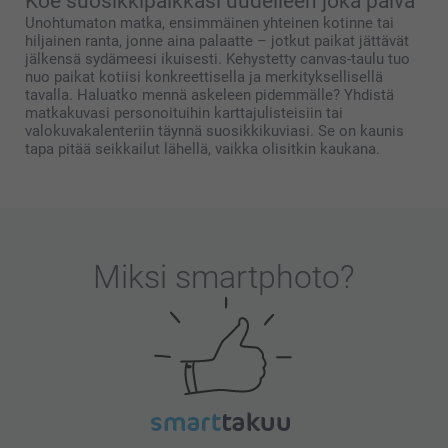
Koe suosikkipaikkasi uudelleen joka päivä
Unohtumaton matka, ensimmäinen yhteinen kotinne tai
hiljainen ranta, jonne aina palaatte – jotkut paikat jättävät
jälkensä sydämeesi ikuisesti. Kehystetty canvas-taulu tuo
nuo paikat kotiisi konkreettisella ja merkityksellisellä
tavalla. Haluatko mennä askeleen pidemmälle? Yhdistä
matkakuvasi personoituihin karttajulisteisiin tai
valokuvakalenteriin täynnä suosikkikuviasi. Se on kaunis
tapa pitää seikkailut lähellä, vaikka olisitkin kaukana.
Miksi
smartphoto
?