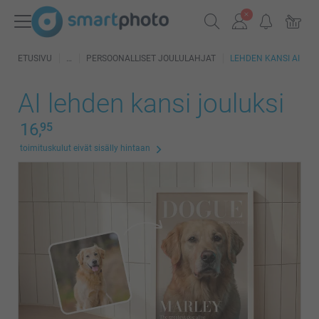
ETUSIVU
PERSOONALLISET JOULULAHJAT
LEHDEN KANSI AI
AI lehden kansi jouluksi
16,
95
toimituskulut eivät sisälly hintaan