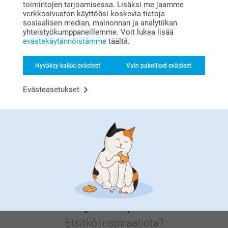
toimintojen tarjoamisessa. Lisäksi me jaamme
verkkosivuston käyttöäsi koskevia tietoja
sosiaalisen median, mainonnan ja analytiikan
yhteistyökumppaneillemme. Voit lukea lisää
evästekäytännöistämme
täältä.
Tyytyväisyystakuu
Hyväksy kaikki evästeet
Vain pakolliset evästeet
Evästeasetukset
Bonusta kaikista tilauksista
Etsitkö inspiraatiota?