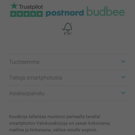
Tuotteemme
Etiketit
Tietoja smartphotosta
Kuvakortit
Kuvalahjat
Tietoja smartphotosta
Asiakaspalvelu
Kuvakirjat
Affiliate ohjelma
Canvas & Seinäkoristeet
Yleinen tietosuojalausunto
Ota yhteyttä & FAQ
Valokuvat, Julisteet & Taskukirjat
Evästekäytäntö
100% tyytyväisyystakuu
Kuvakirja tallentaa muistosi parhaalla tavalla!
Kännykkä & Tabletti
Sivukartta
smartbonus
smartphoton Valokuvakirjoja on usean kokoisena,
MyNameBook
Ehdot/takuut
Hinnat & maksutavat
mallina ja hintaisena, valitse sinulle sopivin.
Kuvakalenterit & Päivyrit
Investor Relations
Tilausten tila