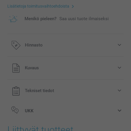
Lisätietoja toimitusvaihtoehdoista
Menikö pieleen?
Saa uusi tuote ilmaiseksi
Hinnasto
Kaikki hinnat ovat euroina, sisältävät arvonlisäveron ja
Kuvaus
eivät sisällä postikuluja.
Tekniset tiedot
UKK
Liittyvät tuotteet