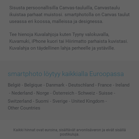
Valokuvakehykset & Lisätarvikkeet
Sisusta persoonallisilla Canvas-tauluilla, Canvastaulu
ikuistaa parhaat muistosi. smartphotolla on Canvas taulut
Lahjakortti
useassa eri koossa, malleissa ja designessa.
Kaikki kuvatuotteet
Tee hienoja Kuvalahjoja kuten Tyyny valokuvalla,
Kuvamuki, iPhone kuori tai Hiirimatto parhaista kuvistasi.
Kuvalahja on täydellinen lahja perheelle ja ystäville.
smartphoto löytyy kaikkialla Euroopassa
België
-
Belgique
-
Danmark
-
Deutschland
-
France
-
Ireland
-
Nederland
-
Norge
-
Österreich
-
Schweiz
-
Suisse
-
Switzerland
-
Suomi
-
Sverige
-
United Kingdom
-
Other Countries
Kaikki hinnat ovat euroina, sisältävät arvonlisäveron ja eivät sisällä
postikuluja.