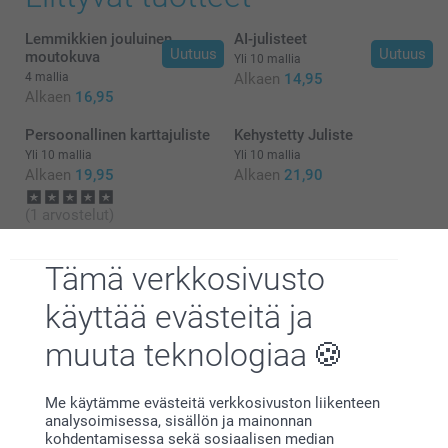
Lemmikkien jouluinen
AI-julisteet
Uutuus
Uutuus
moutokuva
Mikä on julisteeni tarkka koko?
Yli 10 mallia
4 mallia
Alkaen
14,95
Alkaen
16,95
Persoonallinen karttajuliste
Kehystetty Juliste
Yli 10 mallia
Yli 10 mallia
Alkaen
19,95
Alkaen
21,90
(1 arvostelut)
Tämä verkkosivusto
käyttää evästeitä ja
Miksi
smartphoto
?
muuta teknologiaa
Me käytämme evästeitä verkkosivuston liikenteen
analysoimisessa, sisällön ja mainonnan
kohdentamisessa sekä sosiaalisen median