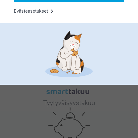
helposti – ja lahja, joka saa näkyvän paikan kotona
vuosiksi eteenpäin.
Evästeasetukset
Miksi
smartphoto
?
Tyytyväisyystakuu