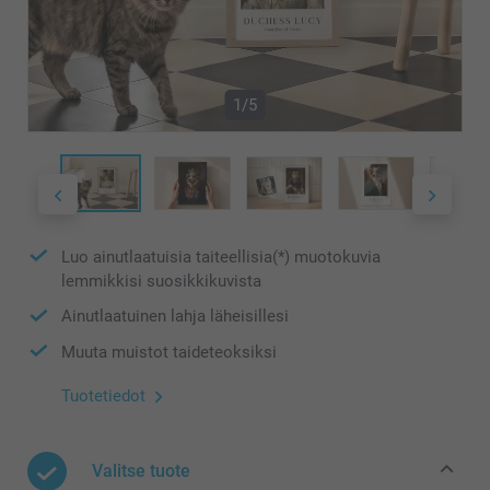
1/5
Luo ainutlaatuisia taiteellisia(*) muotokuvia
lemmikkisi suosikkikuvista
Ainutlaatuinen lahja läheisillesi
Muuta muistot taideteoksiksi
Tuotetiedot
Valitse tuote