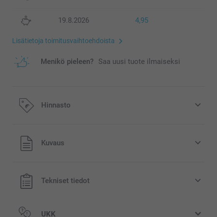
19.8.2026
4,95
Lisätietoja toimitusvaihtoehdoista
Menikö pieleen?
Saa uusi tuote ilmaiseksi
Hinnasto
Kaikki hinnat ovat euroina, sisältävät arvonlisäveron ja
Kuvaus
eivät sisällä postikuluja.
Tekniset tiedot
UKK