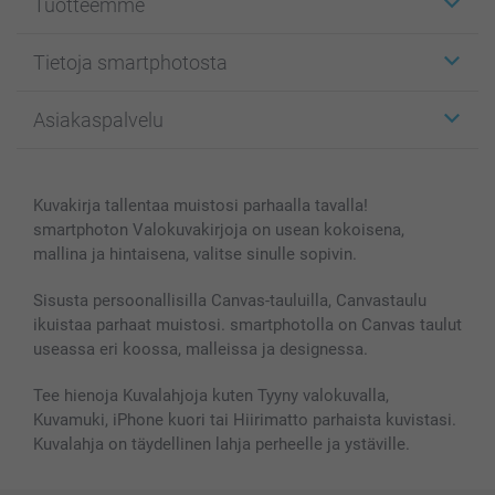
Tuotteemme
Etiketit
Tietoja smartphotosta
Kuvakortit
Kuvalahjat
Tietoja smartphotosta
Asiakaspalvelu
Kuvakirjat
Affiliate ohjelma
Canvas & Seinäkoristeet
Yleinen tietosuojalausunto
Ota yhteyttä & FAQ
Valokuvat, Julisteet & Taskukirjat
Evästekäytäntö
100% tyytyväisyystakuu
Kuvakirja tallentaa muistosi parhaalla tavalla!
Kännykkä & Tabletti
Sivukartta
smartbonus
smartphoton Valokuvakirjoja on usean kokoisena,
MyNameBook
Ehdot/takuut
Hinnat & maksutavat
mallina ja hintaisena, valitse sinulle sopivin.
Kuvakalenterit & Päivyrit
Investor Relations
Tilausten tila
Valokuvakehykset & Lisätarvikkeet
Sisusta persoonallisilla Canvas-tauluilla, Canvastaulu
ikuistaa parhaat muistosi. smartphotolla on Canvas taulut
Lahjakortti
useassa eri koossa, malleissa ja designessa.
Kaikki kuvatuotteet
Tee hienoja Kuvalahjoja kuten Tyyny valokuvalla,
Kuvamuki, iPhone kuori tai Hiirimatto parhaista kuvistasi.
Kuvalahja on täydellinen lahja perheelle ja ystäville.