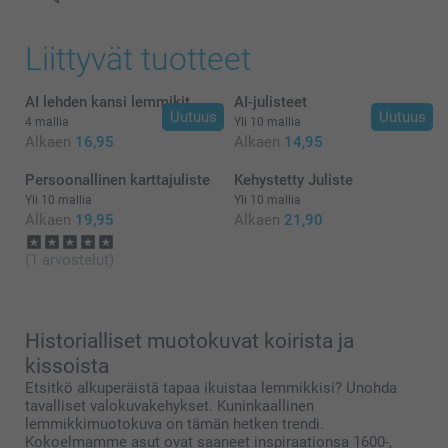
Liittyvät tuotteet
AI lehden kansi lemmikit
AI-julisteet
Uutuus
Uutuus
4 mallia
Yli 10 mallia
Alkaen
16,95
Alkaen
14,95
Persoonallinen karttajuliste
Kehystetty Juliste
Yli 10 mallia
Yli 10 mallia
Alkaen
19,95
Alkaen
21,90
(1 arvostelut)
Historialliset muotokuvat koirista ja
kissoista
Etsitkö alkuperäistä tapaa ikuistaa lemmikkisi? Unohda
tavalliset valokuvakehykset. Kuninkaallinen
lemmikkimuotokuva on tämän hetken trendi.
Kokoelmamme asut ovat saaneet inspiraationsa 1600-,