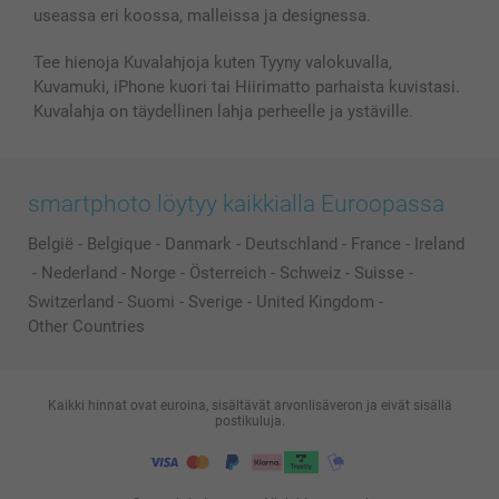
useassa eri koossa, malleissa ja designessa.
Kaikki kuvatuotteet
Tee hienoja Kuvalahjoja kuten Tyyny valokuvalla,
Kuvamuki, iPhone kuori tai Hiirimatto parhaista kuvistasi.
Kuvalahja on täydellinen lahja perheelle ja ystäville.
smartphoto löytyy kaikkialla Euroopassa
België
-
Belgique
-
Danmark
-
Deutschland
-
France
-
Ireland
-
Nederland
-
Norge
-
Österreich
-
Schweiz
-
Suisse
-
Switzerland
-
Suomi
-
Sverige
-
United Kingdom
-
Other Countries
Kaikki hinnat ovat euroina, sisältävät arvonlisäveron ja eivät sisällä
postikuluja.