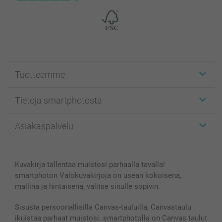
Tuotteemme
Etiketit
Tietoja smartphotosta
Kuvakortit
Kuvalahjat
Tietoja smartphotosta
Asiakaspalvelu
Kuvakirjat
Affiliate ohjelma
Canvas & Seinäkoristeet
Yleinen tietosuojalausunto
Ota yhteyttä & FAQ
Valokuvat, Julisteet & Taskukirjat
Evästekäytäntö
100% tyytyväisyystakuu
Kuvakirja tallentaa muistosi parhaalla tavalla!
Kännykkä & Tabletti
Sivukartta
smartbonus
smartphoton Valokuvakirjoja on usean kokoisena,
MyNameBook
Ehdot/takuut
Hinnat & maksutavat
mallina ja hintaisena, valitse sinulle sopivin.
Kuvakalenterit & Päivyrit
Investor Relations
Tilausten tila
Valokuvakehykset & Lisätarvikkeet
Sisusta persoonallisilla Canvas-tauluilla, Canvastaulu
ikuistaa parhaat muistosi. smartphotolla on Canvas taulut
Lahjakortti