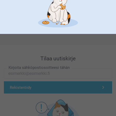
Olemme täällä sinun vuoksesi
Tilaa uutiskirje
Kirjoita sähköpostiosoitteesi tähän
Rekisteröidy