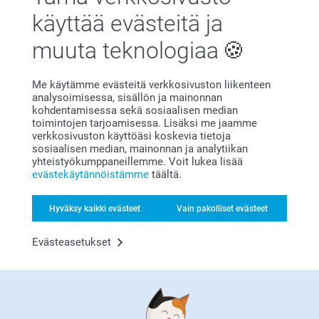
käyttää evästeitä ja
Tyytyväisyystakuu
muuta teknologiaa
Me käytämme evästeitä verkkosivuston liikenteen
analysoimisessa, sisällön ja mainonnan
kohdentamisessa sekä sosiaalisen median
toimintojen tarjoamisessa. Lisäksi me jaamme
verkkosivuston käyttöäsi koskevia tietoja
Bonusta kaikista tilauksista
sosiaalisen median, mainonnan ja analytiikan
yhteistyökumppaneillemme. Voit lukea lisää
evästekäytännöistämme
täältä.
Hyväksy kaikki evästeet
Vain pakolliset evästeet
Evästeasetukset
Etsitkö inspiraatiota?