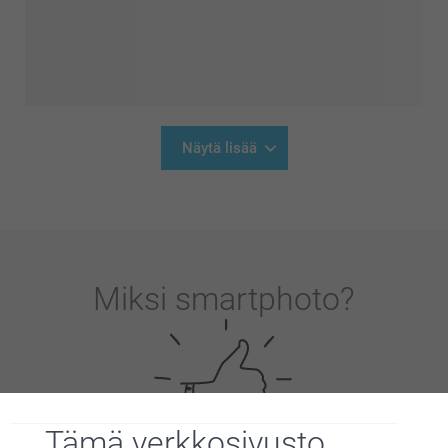
Näytä lisää
Miksi
smartphoto
?
Tämä verkkosivusto